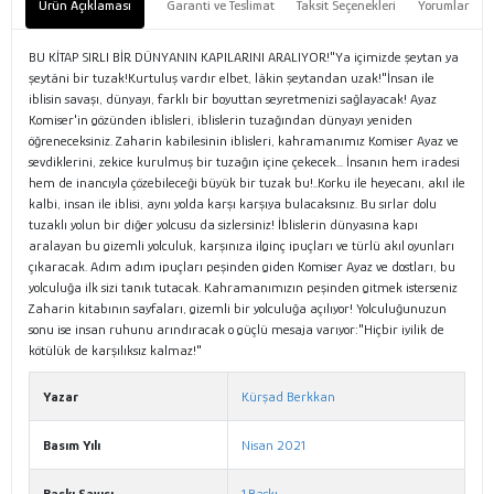
Ürün Açıklaması
Garanti ve Teslimat
Taksit Seçenekleri
Yorumlar
BU KİTAP SIRLI BİR DÜNYANIN KAPILARINI ARALIYOR!"Ya içimizde şeytan ya
şeytâni bir tuzak!Kurtuluş vardır elbet, lâkin şeytandan uzak!"İnsan ile
iblisin savaşı, dünyayı, farklı bir boyuttan seyretmenizi sağlayacak! Ayaz
Komiser'in gözünden iblisleri, iblislerin tuzağından dünyayı yeniden
öğreneceksiniz. Zaharin kabilesinin iblisleri, kahramanımız Komiser Ayaz ve
sevdiklerini, zekice kurulmuş bir tuzağın içine çekecek... İnsanın hem iradesi
hem de inancıyla çözebileceği büyük bir tuzak bu!..Korku ile heyecanı, akıl ile
kalbi, insan ile iblisi, aynı yolda karşı karşıya bulacaksınız. Bu sırlar dolu
tuzaklı yolun bir diğer yolcusu da sizlersiniz! İblislerin dünyasına kapı
aralayan bu gizemli yolculuk, karşınıza ilginç ipuçları ve türlü akıl oyunları
çıkaracak. Adım adım ipuçları peşinden giden Komiser Ayaz ve dostları, bu
yolculuğa ilk sizi tanık tutacak. Kahramanımızın peşinden gitmek isterseniz
Zaharin kitabının sayfaları, gizemli bir yolculuğa açılıyor! Yolculuğunuzun
sonu ise insan ruhunu arındıracak o güçlü mesaja varıyor:"Hiçbir iyilik de
kötülük de karşılıksız kalmaz!"
Yazar
Kürşad Berkkan
Basım Yılı
Nisan 2021
Baskı Sayısı
1.Baskı