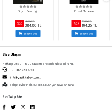
Suyun Sessizliği
Kutsal Menekşe
480,00 TL
259,00 TL
%20
%25
384,00 TL
194,25 TL
Sepete Ekle
Sepete Ekle
Bize Ulaşın
Haftaiçi 08:30 - 18:00 saatleri arasında ulaşabilirsiniz.
+90 312 223 7773
info@gazikitabevi.com.tr
Bahçelievler Mah. 53. Sok. No:29 Çankaya-Ankara
Bizi Takip Edin