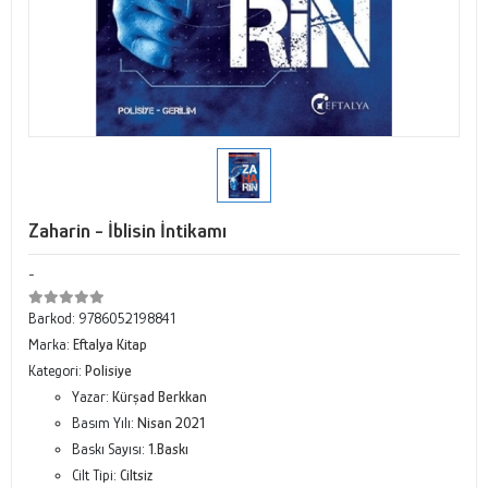
Zaharin - İblisin İntikamı
-
Barkod:
9786052198841
Marka:
Eftalya Kitap
Kategori:
Polisiye
Yazar:
Kürşad Berkkan
Basım Yılı:
Nisan 2021
Baskı Sayısı:
1.Baskı
Cilt Tipi:
Ciltsiz