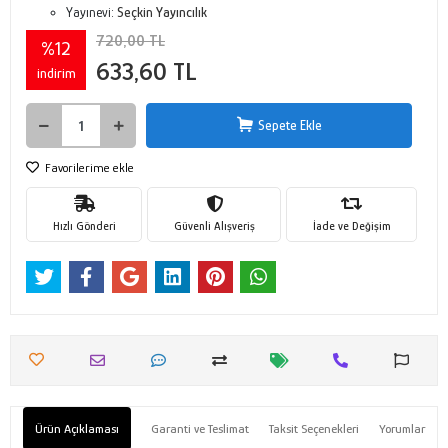
Yayınevi:
Seçkin Yayıncılık
720,00 TL
%12
633,60 TL
indirim
Sepete Ekle
Favorilerime ekle
Hızlı Gönderi
Güvenli Alışveriş
İade ve Değişim
Ürün Açıklaması
Garanti ve Teslimat
Taksit Seçenekleri
Yorumlar