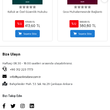
Kolluk ve Özel Güvenlik Hukuku
Ceza Muhakemesinde Bağlantı
470,00 TL
660,00 TL
%12
%12
413,60 TL
580,80 TL
Sepete Ekle
Sepete Ekle
Bize Ulaşın
Haftaiçi 08:30 - 18:00 saatleri arasında ulaşabilirsiniz.
+90 312 223 7773
info@gazikitabevi.com.tr
Bahçelievler Mah. 53. Sok. No:29 Çankaya-Ankara
Bizi Takip Edin