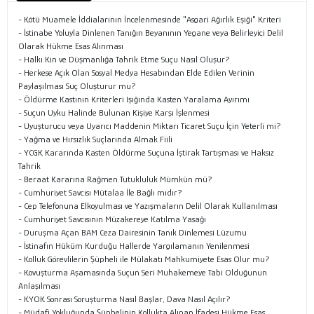
- Kötü Muamele İddialarının İncelenmesinde "Asgari Ağırlık Eşiği" Kriteri
- İstinabe Yoluyla Dinlenen Tanığın Beyanının Yegane veya Belirleyici Delil
Olarak Hükme Esas Alınması
- Halkı Kin ve Düşmanlığa Tahrik Etme Suçu Nasıl Oluşur?
- Herkese Açık Olan Sosyal Medya Hesabından Elde Edilen Verinin
Paylaşılması Suç Oluşturur mu?
- Öldürme Kastının Kriterleri Işığında Kasten Yaralama Ayırımı
- Suçun Uyku Halinde Bulunan Kişiye Karşı İşlenmesi
- Uyuşturucu veya Uyarıcı Maddenin Miktarı Ticaret Suçu İçin Yeterli mi?
- Yağma ve Hırsızlık Suçlarında Almak Fiili
- YCGK Kararında Kasten Öldürme Suçuna İştirak Tartışması ve Haksız
Tahrik
- Beraat Kararına Rağmen Tutukluluk Mümkün mü?
- Cumhuriyet Savcısı Mütalaa İle Bağlı mıdır?
- Cep Telefonuna Elkoyulması ve Yazışmaların Delil Olarak Kullanılması
- Cumhuriyet Savcısının Müzakereye Katılma Yasağı
- Duruşma Açan BAM Ceza Dairesinin Tanık Dinlemesi Lüzumu
- İstinafın Hüküm Kurduğu Hallerde Yargılamanın Yenilenmesi
- Kolluk Görevlilerin Şüpheli ile Mülakatı Mahkumiyete Esas Olur mu?
- Kovuşturma Aşamasında Suçun Seri Muhakemeye Tabi Olduğunun
Anlaşılması
- KYOK Sonrası Soruşturma Nasıl Başlar, Dava Nasıl Açılır?
- Müdafi Yokluğunda Şüphelinin Kollukta Alınan İfadesi Hükme Esas