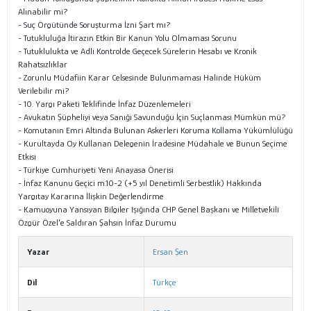
Alınabilir mi?
- Suç Örgütünde Soruşturma İzni Şart mı?
- Tutukluluğa İtirazın Etkin Bir Kanun Yolu Olmaması Sorunu
- Tutuklulukta ve Adli Kontrolde Geçecek Sürelerin Hesabı ve Kronik
Rahatsızlıklar
- Zorunlu Müdafiin Karar Celsesinde Bulunmaması Halinde Hüküm
Verilebilir mi?
- 10. Yargı Paketi Teklifinde İnfaz Düzenlemeleri
- Avukatın Şüpheliyi veya Sanığı Savunduğu İçin Suçlanması Mümkün mü?
- Komutanın Emri Altında Bulunan Askerleri Koruma Kollama Yükümlülüğü
- Kurultayda Oy Kullanan Delegenin İradesine Müdahale ve Bunun Seçime
Etkisi
- Türkiye Cumhuriyeti Yeni Anayasa Önerisi
- İnfaz Kanunu Geçici m.10-2 (+5 yıl Denetimli Serbestlik) Hakkında
Yargıtay Kararına İlişkin Değerlendirme
- Kamuoyuna Yansıyan Bilgiler Işığında CHP Genel Başkanı ve Milletvekili
Özgür Özel'e Saldıran Şahsın İnfaz Durumu
Yazar
Ersan Şen
Dil
Türkçe