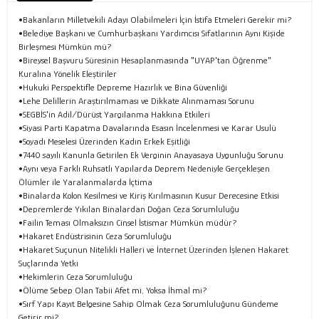
•Bakanların Milletvekili Adayı Olabilmeleri İçin İstifa Etmeleri Gerekir mi?
•Belediye Başkanı ve Cumhurbaşkanı Yardımcısı Sıfatlarının Aynı Kişide
Birleşmesi Mümkün mü?
•Bireysel Başvuru Süresinin Hesaplanmasında "UYAP'tan Öğrenme"
Kuralına Yönelik Eleştiriler
•Hukuki Perspektifle Depreme Hazırlık ve Bina Güvenliği
•Lehe Delillerin Araştırılmaması ve Dikkate Alınmaması Sorunu
•SEGBİS'in Adil/Dürüst Yargılanma Hakkına Etkileri
•Siyasi Parti Kapatma Davalarında Esasın İncelenmesi ve Karar Usulü
•Soyadı Meselesi Üzerinden Kadın Erkek Eşitliği
•7440 sayılı Kanunla Getirilen Ek Verginin Anayasaya Uygunluğu Sorunu
•Aynı veya Farklı Ruhsatlı Yapılarda Deprem Nedeniyle Gerçekleşen
Ölümler ile Yaralanmalarda İçtima
•Binalarda Kolon Kesilmesi ve Kiriş Kırılmasının Kusur Derecesine Etkisi
•Depremlerde Yıkılan Binalardan Doğan Ceza Sorumluluğu
•Failin Teması Olmaksızın Cinsel İstismar Mümkün müdür?
•Hakaret Endüstrisinin Ceza Sorumluluğu
•Hakaret Suçunun Nitelikli Halleri ve İnternet Üzerinden İşlenen Hakaret
Suçlarında Yetki
•Hekimlerin Ceza Sorumluluğu
•Ölüme Sebep Olan Tabii Afet mi, Yoksa İhmal mi?
•Sırf Yapı Kayıt Belgesine Sahip Olmak Ceza Sorumluluğunu Gündeme
Getirir mi?