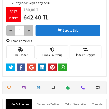
Yayınevi:
Seçkin Yayıncılık
730,00 TL
%12
642,40 TL
indirim
Sepete Ekle
Favorilerime ekle
Hızlı Gönderi
Güvenli Alışveriş
İade ve Değişim
Ürün Açıklaması
Garanti ve Teslimat
Taksit Seçenekleri
Yorumlar