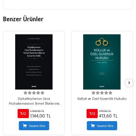
Benzer Ürünler
Dijitalleşmenin Ceza
Kolluk ve Özel Güvenlik Hukuku
Muhakemesinin Temel İlkelerine
Etkisi ve Savunma Hakkı
1.300,00 TL
470,00 TL
%12
%12
1.144,00 TL
413,60 TL
Sepete Ekle
Sepete Ekle