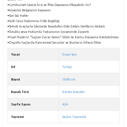
•Cumhuriyet Savcısı İcra ve İflas Dosyasına Elkoyabilir mi?
•Güvence Belgesinin Kapsamı
•Son Söz Hakkı
•Sulh Ceza Hakiminin Fiille Bağlılığı
•Teknik Araçlarla İzlemede Tesadüfen Elde Edilen Delillerin Akıbeti
•Tutuklu veya Hükümlü Yabancının Cezaevinde Ziyareti
•Tüzel Kişilerin "Suçtan Zarar Gören" Sıfatı ile Kamu Davasına Katılabilmesi
•Örgütlü Suçlarda Kavramsal Sorunlar ve Bunların İnfaza Etkisi
Yazar
Ersan Şen
Dil
Türkçe
Boyut
13x19 cm
Kapak Türü
Karton Kapaklı
Sayfa Sayısı
424
Yayınevi
Seçkin Yayıncılık