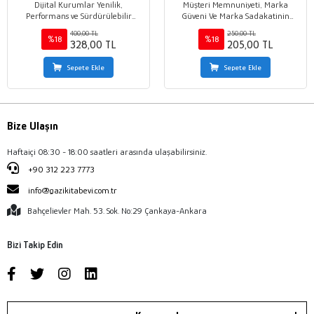
Dijital Kurumlar Yenilik,
Müşteri Memnuniyeti, Marka
Performans ve Sürdürülebilir
Güveni Ve Marka Sadakatinin
Değer
Çevrim İçi Marka Savunuculuğu
400,00 TL
250,00 TL
Üzerindeki Etkisi
%18
%18
328,00 TL
205,00 TL
Sepete Ekle
Sepete Ekle
Bize Ulaşın
Haftaiçi 08:30 - 18:00 saatleri arasında ulaşabilirsiniz.
+90 312 223 7773
info@gazikitabevi.com.tr
Bahçelievler Mah. 53. Sok. No:29 Çankaya-Ankara
Bizi Takip Edin