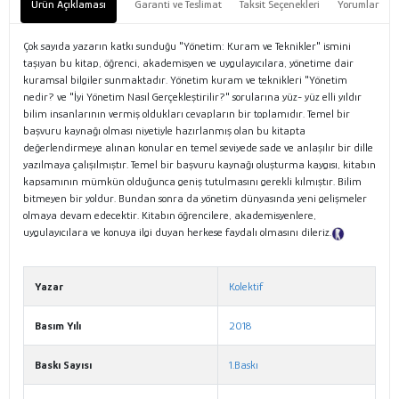
Ürün Açıklaması
Garanti ve Teslimat
Taksit Seçenekleri
Yorumlar
Çok sayıda yazarın katkı sunduğu "Yönetim: Kuram ve Teknikler" ismini
taşıyan bu kitap, öğrenci, akademisyen ve uygulayıcılara, yönetime dair
kuramsal bilgiler sunmaktadır. Yönetim kuram ve teknikleri "Yönetim
nedir? ve "İyi Yönetim Nasıl Gerçekleştirilir?" sorularına yüz- yüz elli yıldır
bilim insanlarının vermiş oldukları cevapların bir toplamıdır. Temel bir
başvuru kaynağı olması niyetiyle hazırlanmış olan bu kitapta
değerlendirmeye alınan konular en temel seviyede sade ve anlaşılır bir dille
yazılmaya çalışılmıştır. Temel bir başvuru kaynağı oluşturma kaygısı, kitabın
kapsamının mümkün olduğunca geniş tutulmasını gerekli kılmıştır. Bilim
bitmeyen bir yoldur. Bundan sonra da yönetim dünyasında yeni gelişmeler
olmaya devam edecektir. Kitabın öğrencilere, akademisyenlere,
uygulayıcılara ve konuya ilgi duyan herkese faydalı olmasını dileriz.
Tanıtım
Metni
Yazar
Kolektif
Basım Yılı
2018
Baskı Sayısı
1.Baskı