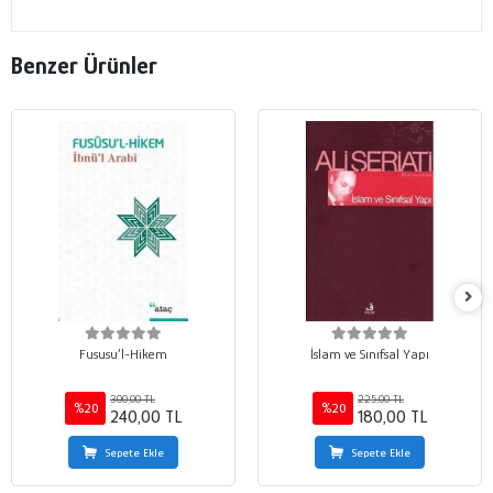
Benzer Ürünler
Fususu’l-Hikem
İslam ve Sınıfsal Yapı
300,00 TL
225,00 TL
%20
%20
240,00 TL
180,00 TL
Sepete Ekle
Sepete Ekle