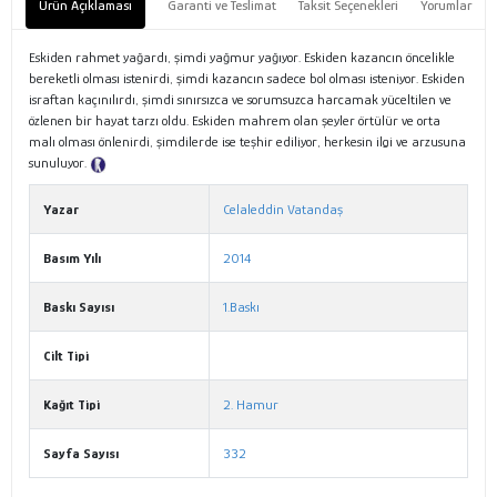
Ürün Açıklaması
Garanti ve Teslimat
Taksit Seçenekleri
Yorumlar
Eskiden rahmet yağardı, şimdi yağmur yağıyor. Eskiden kazancın öncelikle
bereketli olması istenirdi, şimdi kazancın sadece bol olması isteniyor. Eskiden
israftan kaçınılırdı, şimdi sınırsızca ve sorumsuzca harcamak yüceltilen ve
özlenen bir hayat tarzı oldu. Eskiden mahrem olan şeyler örtülür ve orta
malı olması önlenirdi, şimdilerde ise teşhir ediliyor, herkesin ilgi ve arzusuna
sunuluyor.
Tanıtım Metni
Yazar
Celaleddin Vatandaş
Basım Yılı
2014
Baskı Sayısı
1.Baskı
Cilt Tipi
Kağıt Tipi
2. Hamur
Sayfa Sayısı
332