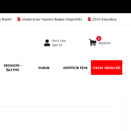
 Teşvik)
Uluslararası Yayınevi Belgesi (Doçentlik)
2025 Kaynakça
0
Giriş Yap
Sepetim
Üye Ol
EKONOMİ -
HUKUK
HEDİYELİK EŞYA
FIRSAT ÜRÜNLERİ
İŞLETME