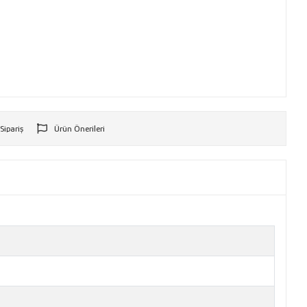
 Sipariş
Ürün Önerileri
r