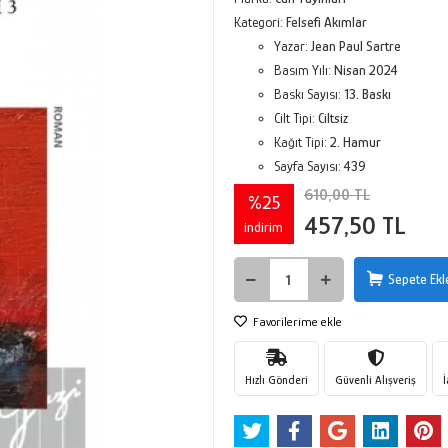
Kategori:
Felsefi Akımlar
Yazar:
Jean Paul Sartre
Basım Yılı:
Nisan 2024
Baskı Sayısı:
13. Baskı
Cilt Tipi:
Ciltsiz
Kağıt Tipi:
2. Hamur
Sayfa Sayısı:
439
610,00 TL
%25
457,50 TL
indirim
Sepete Ekl
Favorilerime ekle
Hızlı Gönderi
Güvenli Alışveriş