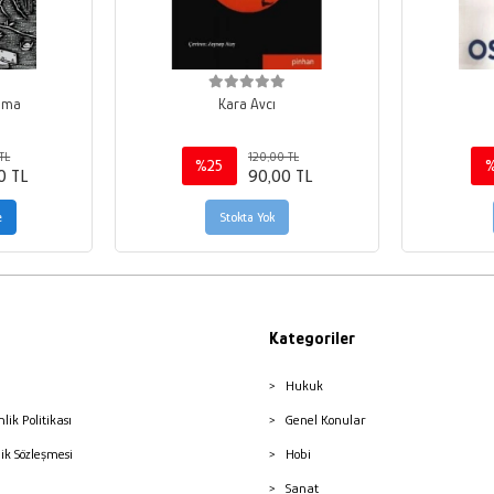
ılma
Kara Avcı
TL
120,00 TL
%25
0 TL
90,00 TL
e
Stokta Yok
Kategoriler
Hukuk
nlik Politikası
Genel Konular
lik Sözleşmesi
Hobi
Sanat