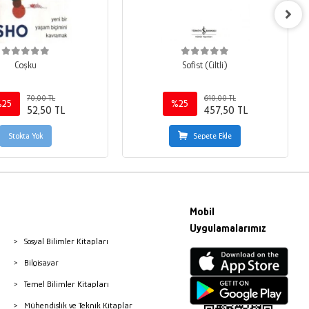
Coşku
Sofist (Ciltli)
70,00 TL
610,00 TL
%25
%25
52,50 TL
457,50 TL
Stokta Yok
Sepete Ekle
Mobil
Uygulamalarımız
Sosyal Bilimler Kitapları
Bilgisayar
Temel Bilimler Kitapları
Mühendislik ve Teknik Kitaplar