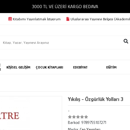
3000 TL VE ÜZERİ KARGO BEDAVA
Kitabımı Yayınlatmak İstiyorum
Uluslararası Yayınevi Belgesi (Akademik
E
KİŞİSEL GELİŞİM
ÇOCUK KİTAPLARI
EDEBİYAT
EĞİTİM
R
Yıkılış - Özgürlük Yolları 3
-
Barkod:
9789755107271
Marka:
Can Yayınları