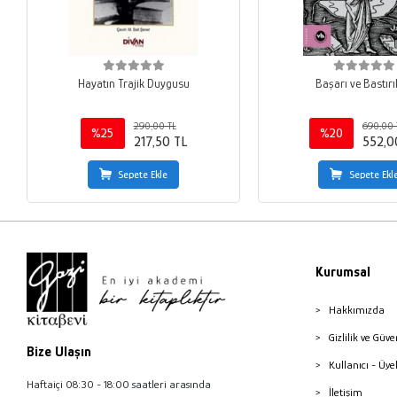
Hayatın Trajik Duygusu
Başarı ve Bastır
290,00 TL
690,00 
%25
%20
217,50 TL
552,0
Sepete Ekle
Sepete Ekl
Kurumsal
Hakkımızda
Gizlilik ve Güve
Bize Ulaşın
Kullanıcı - Üye
Haftaiçi 08:30 - 18:00 saatleri arasında
İletişim