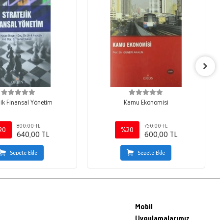
jik Finansal Yönetim
Kamu Ekonomisi
800,00 TL
750,00 TL
20
%20
640,00 TL
600,00 TL
Sepete Ekle
Sepete Ekle
Mobil
Uygulamalarımız