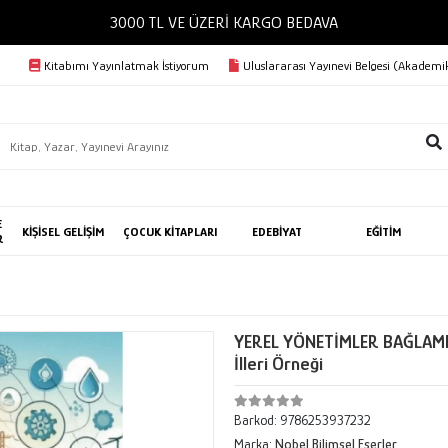
3000 TL VE ÜZERİ KARGO BEDAVA
Kitabımı Yayınlatmak İstiyorum
Uluslararası Yayınevi Belgesi (Akademik
E
KİŞİSEL GELİŞİM
ÇOCUK KİTAPLARI
EDEBİYAT
EĞİTİM
R
YEREL YÖNETİMLER BAĞLAMI
İlleri Örneği
Barkod:
9786253937232
Marka:
Nobel Bilimsel Eserler