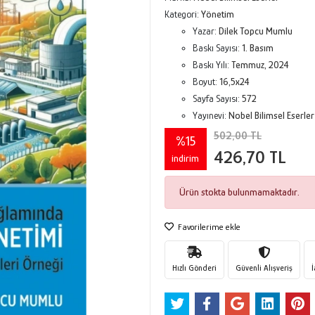
Kategori:
Yönetim
Yazar:
Dilek Topcu Mumlu
Baskı Sayısı:
1. Basım
Baskı Yılı:
Temmuz, 2024
Boyut:
16,5x24
Sayfa Sayısı:
572
Yayınevi:
Nobel Bilimsel Eserler
502,00 TL
%15
426,70 TL
indirim
Ürün stokta bulunmamaktadır.
Favorilerime ekle
Hızlı Gönderi
Güvenli Alışveriş