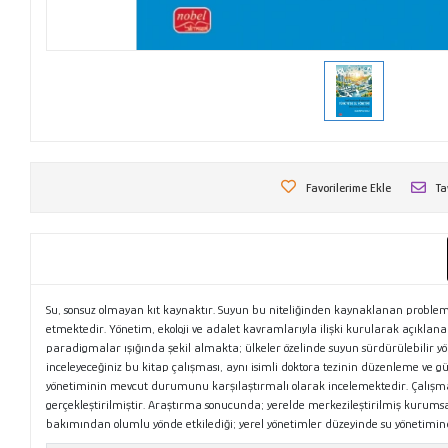
Favorilerime Ekle
Ta
Su, sonsuz olmayan kıt kaynaktır. Suyun bu niteliğinden kaynaklanan probleml
etmektedir. Yönetim, ekoloji ve adalet kavramlarıyla ilişki kurularak açıklanan
paradigmalar ışığında şekil almakta; ülkeler özelinde suyun sürdürülebilir y
inceleyeceğiniz bu kitap çalışması, aynı isimli doktora tezinin düzenleme ve
yönetiminin mevcut durumunu karşılaştırmalı olarak incelemektedir. Çalışmad
gerçekleştirilmiştir. Araştırma sonucunda; yerelde merkezileştirilmiş kurumsal 
bakımından olumlu yönde etkilediği; yerel yönetimler düzeyinde su yönetimind