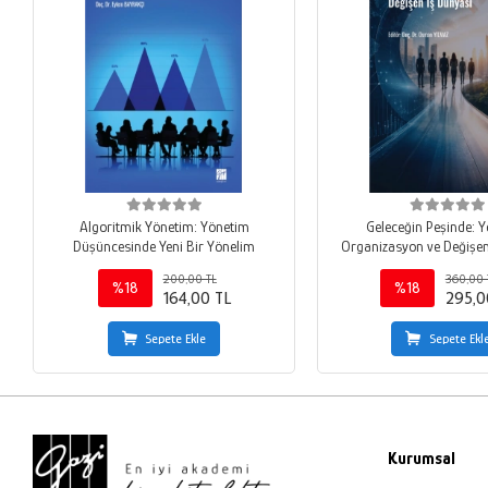
Algoritmik Yönetim: Yönetim
Geleceğin Peşinde: Y
Düşüncesinde Yeni Bir Yönelim
Organizasyon ve Değişen
200,00 TL
360,00 
%18
%18
164,00 TL
295,0
Sepete Ekle
Sepete Ekl
Kurumsal