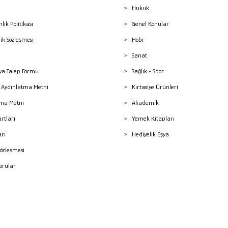
Hukuk
nlik Politikası
Genel Konular
lik Sözleşmesi
Hobi
Sanat
a Talep Formu
Sağlık - Spor
sı Aydınlatma Metni
Kırtasiye Ürünleri
ma Metni
Akademik
artları
Yemek Kitapları
arı
Hediyelik Eşya
Sözleşmesi
Sorular
mleri