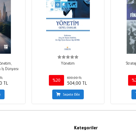
önetim,
Yönetim
Strate
 İş Dünyası
TL
630,00 TL
%20
%
0 TL
504,00 TL
e
Sepete Ekle
Kategoriler