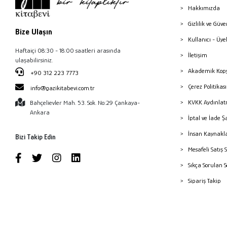
Hakkımızda
Gizlilik ve Güve
Bize Ulaşın
Kullanıcı - Üye
Haftaiçi 08:30 - 18:00 saatleri arasında
İletişim
ulaşabilirsiniz.
Akademik Kopy
+90 312 223 7773
Çerez Politika
info@gazikitabevi.com.tr
KVKK Aydınlat
Bahçelievler Mah. 53. Sok. No:29 Çankaya-
Ankara
İptal ve İade Ş
İnsan Kaynakl
Bizi Takip Edin
Mesafeli Satış 
Sıkça Sorulan 
Sipariş Takip
Havale Bildiri
Yayınevleri