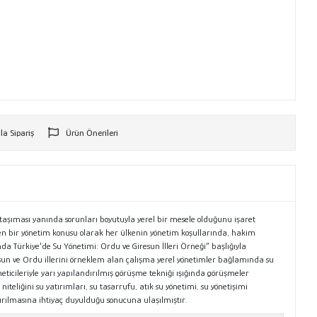
la Sipariş
Ürün Önerileri
r
taşıması yanında sorunları boyutuyla yerel bir mesele olduğunu işaret
ereken bir yönetim konusu olarak her ülkenin yönetim koşullarında, hakim
 Türkiye'de Su Yönetimi: Ordu ve Giresun İlleri Örneği” başlığıyla
esun ve Ordu illerini örneklem alan çalışma yerel yönetimler bağlamında su
icileriyle yarı yapılandırılmış görüşme tekniği ışığında görüşmeler
teliğini su yatırımları, su tasarrufu, atık su yönetimi, su yönetişimi
ırılmasına ihtiyaç duyulduğu sonucuna ulaşılmıştır.