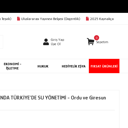
 Teşvik)
Uluslararası Yayınevi Belgesi (Doçentlik)
2025 Kaynakça
0
Giriş Yap
Sepetim
Üye Ol
EKONOMİ -
HUKUK
HEDİYELİK EŞYA
FIRSAT ÜRÜNLERİ
İŞLETME
NDA TÜRKİYE’DE SU YÖNETİMİ - Ordu ve Giresun