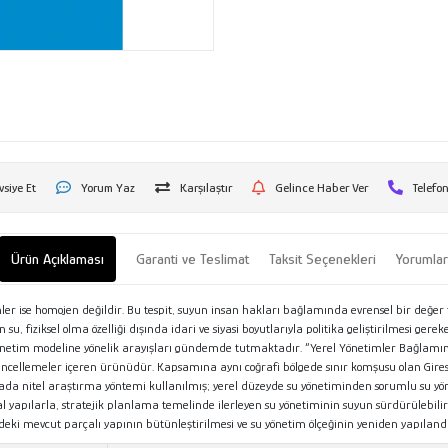
vsiye Et
Yorum Yaz
Karşılaştır
Gelince Haber Ver
Telefon
Ürün Açıklaması
Garanti ve Teslimat
Taksit Seçenekleri
Yorumla
er ise homojen değildir. Bu tespit, suyun insan hakları bağlamında evrensel bir değer 
 su, fiziksel olma özelliği dışında idari ve siyasi boyutlarıyla politika geliştirilmesi g
önetim modeline yönelik arayışları gündemde tutmaktadır. “Yerel Yönetimler Bağlamında
 güncellemeler içeren ürünüdür. Kapsamına aynı coğrafi bölgede sınır komşusu olan Gir
a nitel araştırma yöntemi kullanılmış; yerel düzeyde su yönetiminden sorumlu su yönet
yapılarla, stratejik planlama temelinde ilerleyen su yönetiminin suyun sürdürülebilir ni
eki mevcut parçalı yapının bütünleştirilmesi ve su yönetim ölçeğinin yeniden yapıland