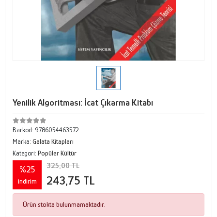
Yenilik Algoritması: İcat Çıkarma Kitabı
Barkod:
9786054463572
Marka:
Galata Kitapları
Kategori:
Popüler Kültür
325,00 TL
%25
243,75 TL
indirim
Ürün stokta bulunmamaktadır.