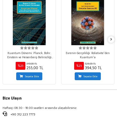
Kuantum Dönemi: Planck, Bohr,
Evrenin Gerçekliği: Rölativite'den
Einstein ve Heisenberg Belirsizliği
Kuantum'a
Sevmeyi Bize Nasıl Öğretti
340,00 TL
526,00 TL
%25
%25
255,00 TL
394,50 TL
Sepete Ekle
Sepete Ekle
Bize Ulaşın
Haftaiçi 08:30 - 18:00 saatleri arasında ulaşabilirsiniz.
+90 312 223 7773