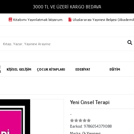
3000 TL VE ÜZERİ KARGO BEDAVA
Kitabımı Yayınlatmak İstiyorum
Uluslararası Yayınevi Belgesi (Akademik
E
KİŞİSEL GELİŞİM
ÇOCUK KİTAPLARI
EDEBİYAT
EĞİTİM
R
Yeni Cinsel Terapi
-
Barkod:
9786054379088
Marka:
Ck Yayınevi