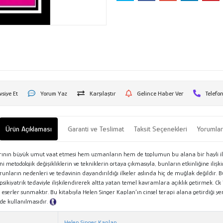
vsiye Et
Yorum Yaz
Karşılaştır
Gelince Haber Ver
Telefon
Ürün Açıklaması
Garanti ve Teslimat
Taksit Seçenekleri
Yorumla
ının büyük umut vaat etmesi hem uzmanların hem de toplumun bu alana bir hayli ilgi gö
i metodolojik değişikliklerin ve tekniklerin ortaya çıkmasıyla, bunların etkinliğine ilişk
arın nedenleri ve tedavinin dayandırıldığı ilkeler aslında hiç de muğlak değildir. Bu k
psikiyatrik tedaviyle ilişkilendirerek altta yatan temel kavramlara açıklık getirmek. Ck Ya
eserler sunmaktır. Bu kitabıyla Helen Singer Kaplan’ın cinsel terapi alana getirdiği ye
lde kullanılmasıdır.
Tanıtım Metni
Helen Singer Kaplan