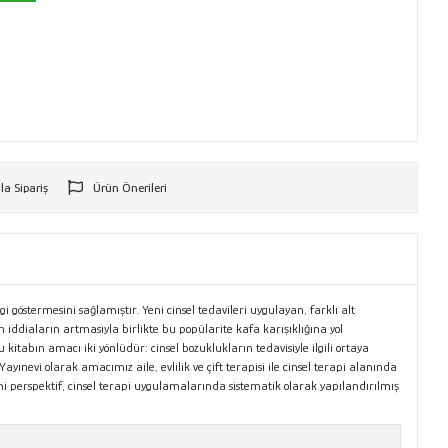
la Sipariş
Ürün Önerileri
r
stermesini sağlamıştır. Yeni cinsel tedavileri uygulayan, farklı alt
in iddiaların artmasıyla birlikte bu popülarite kafa karışıklığına yol
itabın amacı iki yönlüdür: cinsel bozuklukların tedavisiyle ilgili ortaya
yınevi olarak amacımız aile, evlilik ve çift terapisi ile cinsel terapi alanında
ni perspektif, cinsel terapi uygulamalarında sistematik olarak yapılandırılmış