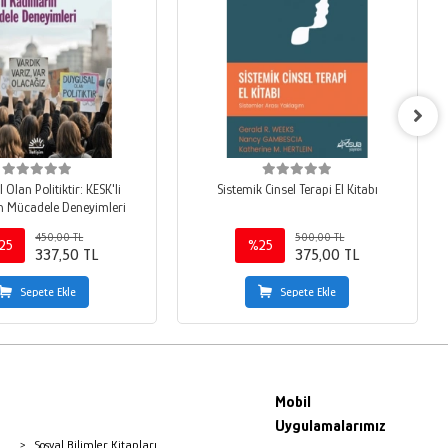
Olan Politiktir: KESK'li
Sistemik Cinsel Terapi El Kitabı
n Mücadele Deneyimleri
450,00 TL
500,00 TL
25
%25
337,50 TL
375,00 TL
Sepete Ekle
Sepete Ekle
Mobil
Uygulamalarımız
Sosyal Bilimler Kitapları