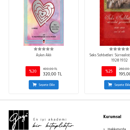
Aşkın Aklı
Seks Sohbetleri: Sürreali
1928 1932
400,00 TL
260,00 
%20
%25
320,00 TL
195,0
Sepete Ekle
Sepete Ekl
Kurumsal
Hakkımızda