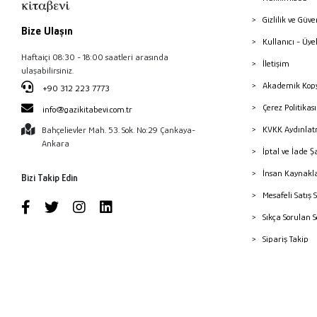
Gizlilik ve Güve
Bize Ulaşın
Kullanıcı - Üye
Haftaiçi 08:30 - 18:00 saatleri arasında
İletişim
ulaşabilirsiniz.
Akademik Kopy
+90 312 223 7773
Çerez Politika
info@gazikitabevi.com.tr
KVKK Aydınlat
Bahçelievler Mah. 53. Sok. No:29 Çankaya-
Ankara
İptal ve İade Ş
İnsan Kaynakl
Bizi Takip Edin
Mesafeli Satış 
Sıkça Sorulan 
Sipariş Takip
Havale Bildiri
Yayınevleri