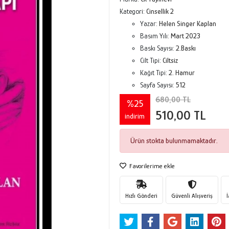
Kategori:
Cinsellik 2
Yazar:
Helen Singer Kaplan
Basım Yılı:
Mart 2023
Baskı Sayısı:
2.Baskı
Cilt Tipi:
Ciltsiz
Kağıt Tipi:
2. Hamur
Sayfa Sayısı:
512
680,00 TL
%25
510,00 TL
indirim
Ürün stokta bulunmamaktadır.
Favorilerime ekle
Hızlı Gönderi
Güvenli Alışveriş