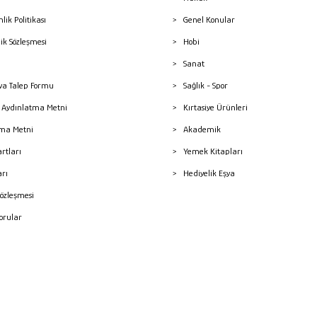
nlik Politikası
Genel Konular
lik Sözleşmesi
Hobi
Sanat
a Talep Formu
Sağlık - Spor
sı Aydınlatma Metni
Kırtasiye Ürünleri
ma Metni
Akademik
artları
Yemek Kitapları
arı
Hediyelik Eşya
Sözleşmesi
Sorular
mleri