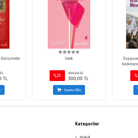
st Görüşmeler
İstek
Duygusal 
Kadınları
TL
400,00 TL
%25
%
0 TL
300,00 TL
e
Sepete Ekle
Kategoriler
Hukuk