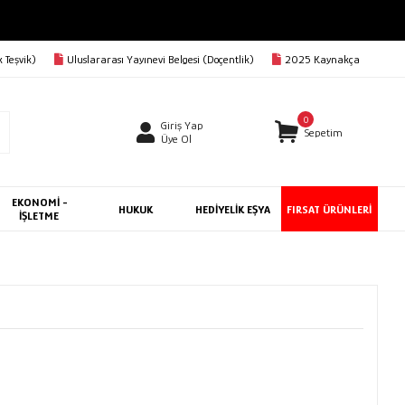
 Teşvik)
Uluslararası Yayınevi Belgesi (Doçentlik)
2025 Kaynakça
0
Giriş Yap
Sepetim
Üye Ol
EKONOMİ -
HUKUK
HEDİYELİK EŞYA
FIRSAT ÜRÜNLERİ
İŞLETME