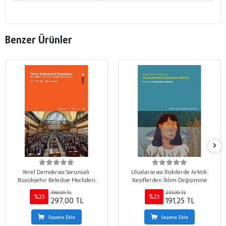
Benzer Ürünler
Yerel Demokrasi Sorunsalı:
Uluslararası İlişkilerde Arktik:
Büyükşehir Belediye Meclisleri
Keşiflerden İklim Değişimine
Yapısı ve İşleyişi
396,00 TL
255,00 TL
%25
%25
297,00 TL
191,25 TL
Sepete Ekle
Sepete Ekle