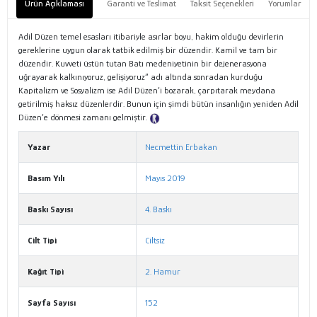
Ürün Açıklaması
Garanti ve Teslimat
Taksit Seçenekleri
Yorumlar
Adil Düzen temel esasları itibariyle asırlar boyu, hakim olduğu devirlerin
gereklerine uygun olarak tatbik edilmiş bir düzendir. Kamil ve tam bir
düzendir. Kuvveti üstün tutan Batı medeniyetinin bir dejenerasyona
uğrayarak kalkınıyoruz, gelişiyoruz” adı altında sonradan kurduğu
Kapitalizm ve Sosyalizm ise Adil Düzen’i bozarak, çarpıtarak meydana
getirilmiş haksız düzenlerdir. Bunun için şimdi bütün insanlığın yeniden Adil
Düzen’e dönmesi zamanı gelmiştir.
Tanıtım Metni
Yazar
Necmettin Erbakan
Basım Yılı
Mayıs 2019
Baskı Sayısı
4. Baskı
Cilt Tipi
Ciltsiz
Kağıt Tipi
2. Hamur
Sayfa Sayısı
152