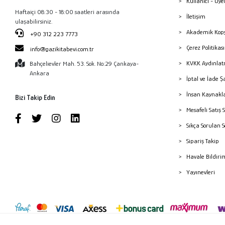
Kullanıcı - Üye
Haftaiçi 08:30 - 18:00 saatleri arasında
İletişim
ulaşabilirsiniz.
Akademik Kopy
+90 312 223 7773
Çerez Politika
info@gazikitabevi.com.tr
KVKK Aydınlat
Bahçelievler Mah. 53. Sok. No:29 Çankaya-
Ankara
İptal ve İade Ş
İnsan Kaynakl
Bizi Takip Edin
Mesafeli Satış 
Sıkça Sorulan 
Sipariş Takip
Havale Bildiri
Yayınevleri