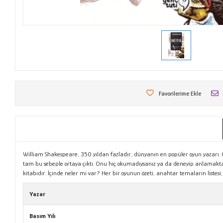
Favorilerime Ekle
William Shakespeare, 350 yıldan fazladır, dünyanın en popüler oyun yazarı. O
tam bu sebeple ortaya çıktı. Onu hiç okumadıysanız ya da deneyip anlamakta sık
kitabıdır. İçinde neler mi var? Her bir oyunun özeti, anahtar temaların listes
Yazar
Basım Yılı