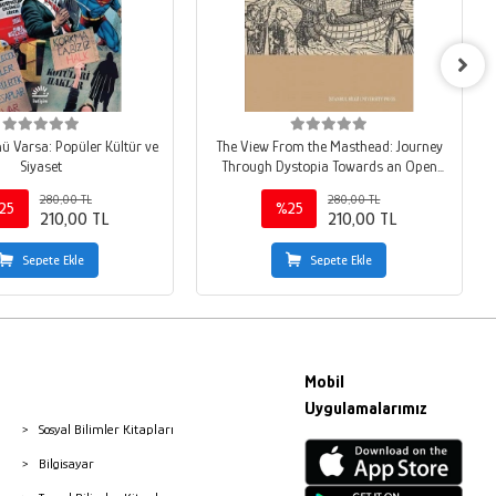
ü Varsa: Popüler Kültür ve
The View From the Masthead: Journey
Siyaset
Through Dystopia Towards an Open
Ended Utopia
280,00 TL
280,00 TL
25
%25
210,00 TL
210,00 TL
Sepete Ekle
Sepete Ekle
Mobil
Uygulamalarımız
Sosyal Bilimler Kitapları
Bilgisayar