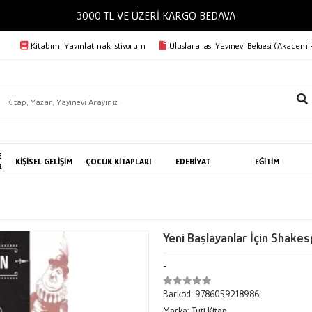
3000 TL VE ÜZERİ KARGO BEDAVA
Kitabımı Yayınlatmak İstiyorum
Uluslararası Yayınevi Belgesi (Akademik
E
KİŞİSEL GELİŞİM
ÇOCUK KİTAPLARI
EDEBİYAT
EĞİTİM
R
Yeni Başlayanlar İçin Shake
-
Barkod:
9786059218986
Marka:
Tuti Kitap