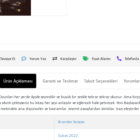
Tavsiye Et
Yorum Yaz
Karşılaştır
Fiyat Alarmı
Telefonla
Ürün Açıklaması
Garanti ve Teslimat
Taksit Seçenekleri
Yorumla
yunları her yerde ilgiyle seyredilir ve büyük bir zevkle tekrar tekrar okunur. Ama b
ıntı çektiyseniz bu kitap her şeyi anlaşılır ve eğlenceli hale getirecek. Yeni Başlayan
i, metindeki ana düşünceler ve kavramlar, önemli pasajlardan alıntılar, bazı eleştiril
Brandon Toropov
Şubat 2022