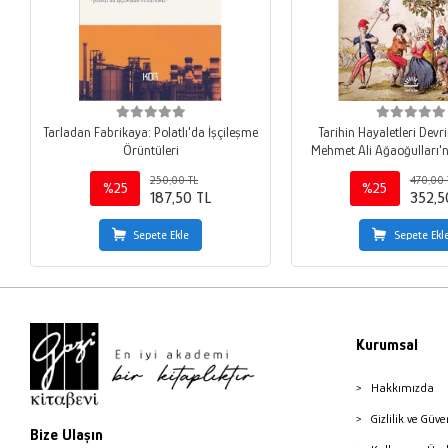
Tarladan Fabrikaya: Polatlı'da İşçileşme
Tarihin Hayaletleri Devr
Örüntüleri
Mehmet Ali Ağaoğulları
250,00 TL
470,00 
%25
%25
187,50 TL
352,5
Sepete Ekle
Sepete Ekl
Kurumsal
Hakkımızda
Gizlilik ve Güve
Bize Ulaşın