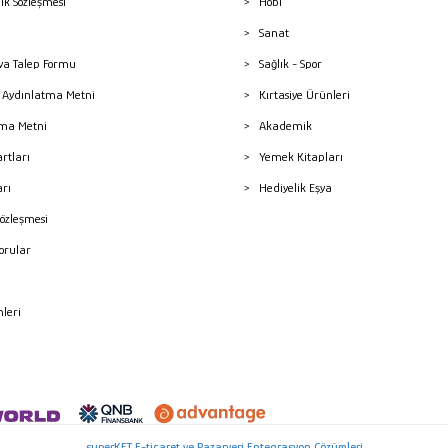
lik Sözleşmesi
Hobi
Sanat
a Talep Formu
Sağlık - Spor
sı Aydınlatma Metni
Kırtasiye Ürünleri
ma Metni
Akademik
artları
Yemek Kitapları
arı
Hediyelik Eşya
Sözleşmesi
Sorular
mleri
superKET E-ticaret ve Pazaryeri Entegrasyon Çözümleri