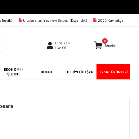
 Teşvik)
Uluslararası Yayınevi Belgesi (Doçentlik)
2025 Kaynakça
0
Giriş Yap
Sepetim
Üye Ol
EKONOMİ -
HUKUK
HEDİYELİK EŞYA
FIRSAT ÜRÜNLERİ
İŞLETME
speare