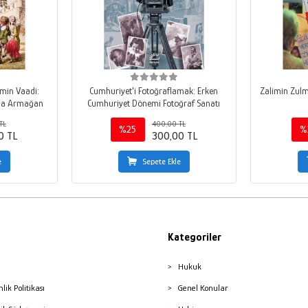
imin Vaadi:
Cumhuriyet'i Fotoğraflamak: Erken
Zalimin Zulm
'na Armağan
Cumhuriyet Dönemi Fotoğraf Sanatı
TL
400,00 TL
%25
%
0 TL
300,00 TL
e
Sepete Ekle
Kategoriler
Hukuk
nlik Politikası
Genel Konular