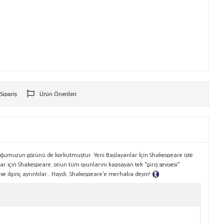
 Sipariş
Ürün Önerileri
r
irçoğumuzun gözünü de korkutmuştur. Yeni Başlayanlar İçin Shakespeare işte
lar için Shakespeare, onun tüm oyunlarını kapsayan tek “giriş seviyesi”
er ve ilginç ayrıntılar… Haydi, Shakespeare’e merhaba deyin!
Tanıtım Metni