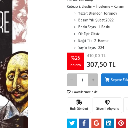
Kategori:
Eleştiri - İnceleme - Kuram
Yazar:
Brandon Toropov
Basım Yılı:
Şubat 2022
Baskı Sayısı:
1. Baskı
Cilt Tipi:
Ciltsiz
Kağıt Tipi:
2. Hamur
Sayfa Sayısı:
224
410,00 TL
%25
307,50 TL
indirim
Sepete Ekl
Favorilerime ekle
Hızlı Gönderi
Güvenli Alışveriş