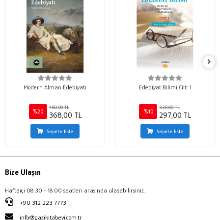
Modern Alman Edebiyatı
Edebiyat Bilimi Cilt: 1
460,00 TL
330,00 TL
%20
%10
368,00 TL
297,00 TL
Sepete Ekle
Sepete Ekle
Bize Ulaşın
Haftaiçi 08:30 - 18:00 saatleri arasında ulaşabilirsiniz.
+90 312 223 7773
info@gazikitabevi.com.tr