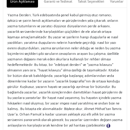
Ürün Açıklaması
Garanti ve Teslimat
Taksit Seçenekleri
Yorumlar
Yazma Dersleri, Türk edebiyatında genel kabul görmüş otuz romancı,
öykücü ve şairin kendi açıklamaları ve görüşlerinden yola çıkarak; onların
yazma tutumlarını ve yaratıcı düşünce dünyalarının perde arkasını,
yazarlık serüvenlerinde karşılaştıkları güçlükleri de ele alarak ortaya
koymayı amaçlamaktadır. Bu yazar ve şairlerin hangi duygularla ve nasıl
yazdıkları, yaratma duygularını nelerin harekete geçirdiği, nasıl bir yazı
evreni oluşturdukları, yazma sorunlarının neler olduğu ve neden bu yazma
biçimlerini seçtikleri gibi soruların cevaplarını arayan bu çalışma, özellikle
yazmanın doğasını merak eden okurlara kullanışlı bir rehber olmayı
hedeflemektedir. Bu kitap, bir “edebiyat dersleri” ve “yazma kılavuzu”
olmasının yanı sıra, “hayat kılavuzu” olma özelliği de taşımaktadır. Kitaba
bir bütün olarak bakıldığında, yazarlığa başlangıç adımlarından veda
dönemlerine kadar bir yazarın “yazarlık biyografisi”nin de ortaya konduğu
görülür. Kuşkusuz, yazarın hayatı ve yazarlığı ayrılmaz bir bütündür. Bu
bağlamda yazarlar, yazarlık süreçlerinden damıttıkları hayat görüşlerini de
bu yazılara yansıtırlar. Bir hayat nasıl yaşanmış, bu hayatın içindeki yazma
hikâyeleri nasıl oluşmuş, bir yazar imgesi nasıl yaratılmış ve ondan bize ne
kalmış... Bu kitapta ele alınmaktadır. Böylece okur, Ahmet Mithat’tan Tomris
Uyar’a, Orhan Pamuk’a kadar uzanan yaklaşık yüz elli yıllık bir yazma
serüvenini panoramik olarak görecek; bu yazarlar üzerinden değişen yazma
anlayışlarını karşılaştırarak kendine bir yol haritası çizebilecektir.
Tanıtım