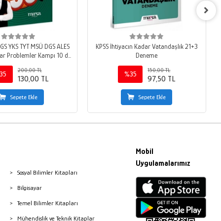
GS YKS TYT MSÜ DGS ALES
KPSS İhtiyacın Kadar Vatandaşlık 21+3
dar Problemler Kampı 10 da
Deneme
0 Soru Bankası
200,00 TL
150,00 TL
35
%35
130,00 TL
97,50 TL
Sepete Ekle
Sepete Ekle
Mobil
Uygulamalarımız
Sosyal Bilimler Kitapları
Bilgisayar
Temel Bilimler Kitapları
Mühendislik ve Teknik Kitaplar