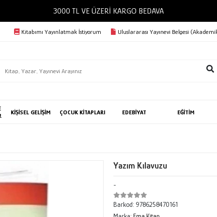
3000 TL VE ÜZERİ KARGO BEDAVA
Kitabımı Yayınlatmak İstiyorum
Uluslararası Yayınevi Belgesi (Akademik
E
KİŞİSEL GELİŞİM
ÇOCUK KİTAPLARI
EDEBİYAT
EĞİTİM
R
Yazım Kılavuzu
-
Barkod:
9786258470161
Marka:
Ema Kitap