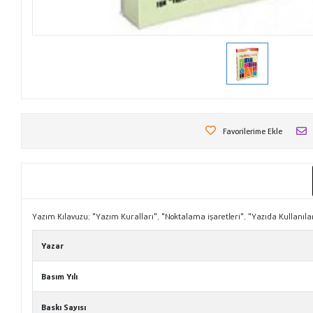
Favorilerime Ekle
Yazım Kılavuzu; "Yazım Kuralları", "Noktalama işaretleri", "Yazıda Kullanılan
Yazar
Basım Yılı
Baskı Sayısı