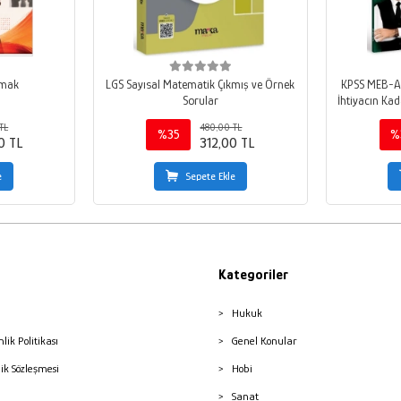
amak
LGS Sayısal Matematik Çıkmış ve Örnek
KPSS MEB-A
Sorular
İhtiyacın Ka
3
TL
480,00 TL
%35
%
0 TL
312,00 TL
e
Sepete Ekle
Kategoriler
Hukuk
nlik Politikası
Genel Konular
lik Sözleşmesi
Hobi
Sanat