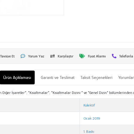
Tavsiye Et
Yorum Yaz
Karşılaştır
Fiyat Alarmı
Telefonla
Ürün Açıklaması
Garanti ve Teslimat
Taksit Seçenekleri
Yorumla
 Diğer İşaretler", "Kısaltmalar", "Kısaltmalar Dizini " ve "Genel Dizin" bölümlerinden
Kolektif
Ocak 2019
1. Baskı