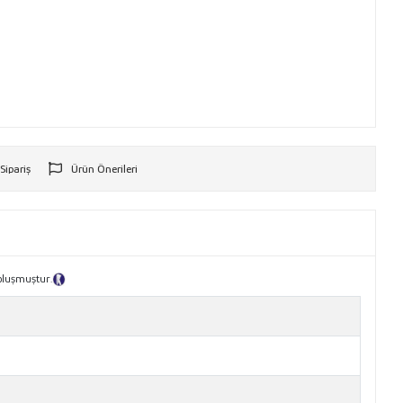
 Sipariş
Ürün Önerileri
r
 oluşmuştur.
Tanıtım Metni