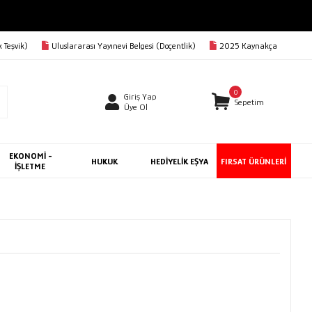
 Teşvik)
Uluslararası Yayınevi Belgesi (Doçentlik)
2025 Kaynakça
0
Giriş Yap
Sepetim
Üye Ol
EKONOMİ -
HUKUK
HEDİYELİK EŞYA
FIRSAT ÜRÜNLERİ
İŞLETME