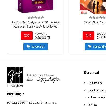
KPSS 2026 Türkiye Geneli 10 Deneme
Beden Dilini Anl
Kolaydan Zora Hedef-Süre-Sonuç
400,00 TL
290,00 
%35
%15
260,00 TL
246,5
Sepete Ekle
Sepete Ekl
Kurumsal
Hakkımızda
Gizlilik ve Güve
Bize Ulaşın
Kullanıcı - Üye
Haftaiçi 08:30 - 18:00 saatleri arasında
İletişim