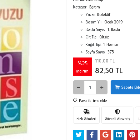
Kategori:
Eğitim
Yazar:
Kolektif
Basım Yılı:
Ocak 2019
Baskı Sayısı:
1. Baskı
Cilt Tipi:
Ciltsiz
Kağıt Tipi:
1. Hamur
Sayfa Sayısı:
375
110,00 TL
%25
82,50 TL
indirim
Sepete Ekl
Favorilerime ekle
Hızlı Gönderi
Güvenli Alışveriş