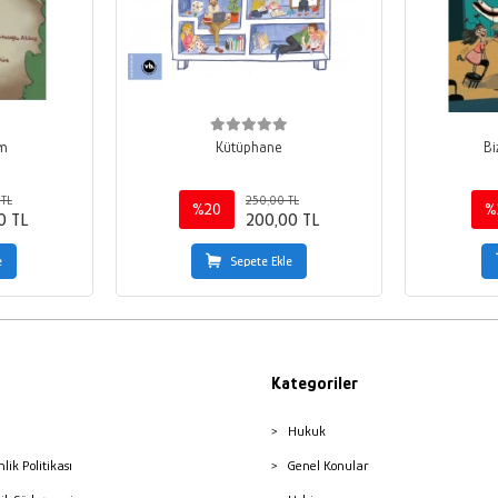
im
Kütüphane
Bi
TL
250,00 TL
%20
%
0 TL
200,00 TL
e
Sepete Ekle
Kategoriler
Hukuk
nlik Politikası
Genel Konular