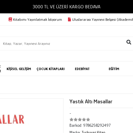
3000 TL VE ÜZERİ KARGO BEDAVA
Kitabımı Yayınlatmak İstiyorum
Uluslararası Yayınevi Belgesi (Akademik
E
KİŞİSEL GELİŞİM
ÇOCUK KİTAPLARI
EDEBİYAT
EĞİTİM
R
Yastık Altı Masallar
-
Barkod:
9786258292497
Marka:
Turkuvaz Kitap