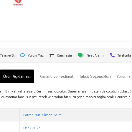
Tavsiye Et
Yorum Yaz
Karşılaştır
Fiyat Alarmı
Telefonla
Ürün Açıklaması
Garanti ve Teslimat
Taksit Seçenekleri
Yorumla
rır. Biri kahkaha atsa diğerinin sesi duyulur. Bazen masalın bazen de çocuğun dolaştığı 
mlı dünyasına bavulsuz götürecek ve oradan bir sürü şey almanızı sağlayacak. Dönüşte al
Fatma Nur Yılmaz Evcim
Ocak 2025