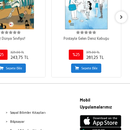
z Dünya Sınıfıyız!
Postayla Gelen Deniz Kabuğu
325,00 TL
375,00 TL
25
%25
243,75 TL
281,25 TL
Sepete Ekle
Sepete Ekle
Mobil
Uygulamalarımız
Sosyal Bilimler Kitapları
Bilgisayar