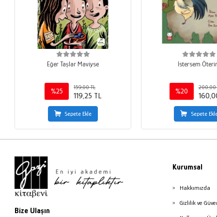
Eğer Taşlar Maviyse
İstersem Öter
159,00 TL
200,00 
%25
%20
119,25 TL
160,0
Sepete Ekle
Sepete Ekl
Kurumsal
Hakkımızda
Gizlilik ve Güve
Bize Ulaşın