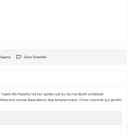
 Sipariş
Ürün Önerileri
r
Yastık Altı Masallar’da her şeyden çok bu ikiz kardeşlik anlatılıyor.
dıklarınızı nereye koyacaksınız diye telaşlanmayın. Onları taşımak için gerekli