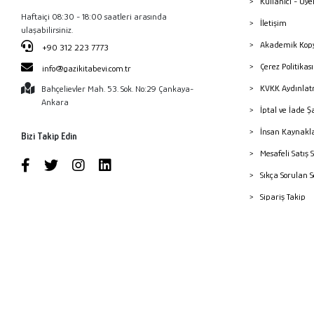
Kullanıcı - Üye
Haftaiçi 08:30 - 18:00 saatleri arasında
İletişim
ulaşabilirsiniz.
Akademik Kopy
+90 312 223 7773
Çerez Politika
info@gazikitabevi.com.tr
KVKK Aydınlat
Bahçelievler Mah. 53. Sok. No:29 Çankaya-
Ankara
İptal ve İade Ş
İnsan Kaynakl
Bizi Takip Edin
Mesafeli Satış 
Sıkça Sorulan 
Sipariş Takip
Havale Bildiri
Yayınevleri