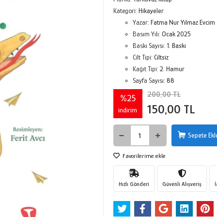
Kategori:
Hikayeler
Yazar:
Fatma Nur Yılmaz Evcim
Basım Yılı:
Ocak 2025
Baskı Sayısı:
1. Baskı
Cilt Tipi:
Ciltsiz
Kağıt Tipi:
2. Hamur
Sayfa Sayısı:
88
200,00 TL
%25
150,00 TL
indirim
Sepete Ekl
Favorilerime ekle
Hızlı Gönderi
Güvenli Alışveriş