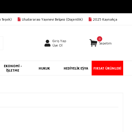
 Teşvik)
Uluslararası Yayınevi Belgesi (Doçentlik)
2025 Kaynakça
0
Giriş Yap
Sepetim
Üye Ol
EKONOMİ -
HUKUK
HEDİYELİK EŞYA
FIRSAT ÜRÜNLERİ
İŞLETME