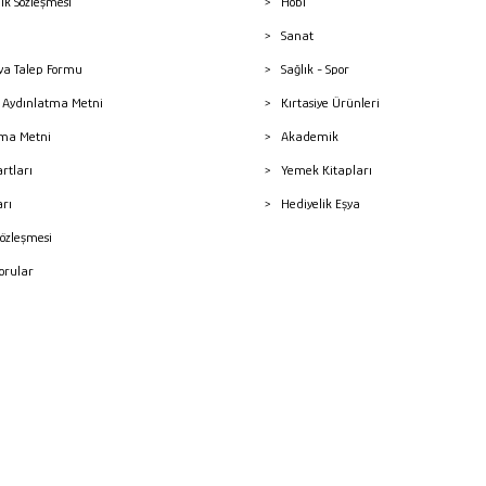
lik Sözleşmesi
Hobi
Sanat
a Talep Formu
Sağlık - Spor
sı Aydınlatma Metni
Kırtasiye Ürünleri
ma Metni
Akademik
artları
Yemek Kitapları
arı
Hediyelik Eşya
Sözleşmesi
Sorular
mleri
superKET E-ticaret ve Pazaryeri Entegrasyon Çözümleri