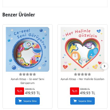
Benzer Ürünler
Aynalı Kitap - Ce-eee! Seni
Aynalı Kitap - Her Halinle Güzelsin
Görüyorum
559,90 TL
559,90 TL
%25
%25
419,93 TL
419,93 TL
Sepete Ekle
Sepete Ekle