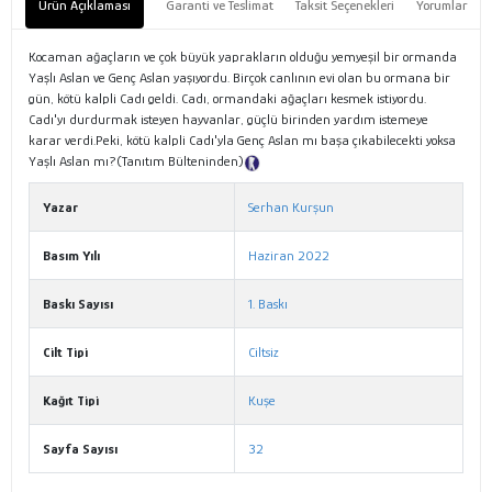
Ürün Açıklaması
Garanti ve Teslimat
Taksit Seçenekleri
Yorumlar
Kocaman ağaçların ve çok büyük yaprakların olduğu yemyeşil bir ormanda
Yaşlı Aslan ve Genç Aslan yaşıyordu. Birçok canlının evi olan bu ormana bir
gün, kötü kalpli Cadı geldi. Cadı, ormandaki ağaçları kesmek istiyordu.
Cadı'yı durdurmak isteyen hayvanlar, güçlü birinden yardım istemeye
karar verdi.Peki, kötü kalpli Cadı'yla Genç Aslan mı başa çıkabilecekti yoksa
Yaşlı Aslan mı?(Tanıtım Bülteninden)
Tanıtım Metni
Yazar
Serhan Kurşun
Basım Yılı
Haziran 2022
Baskı Sayısı
1. Baskı
Cilt Tipi
Ciltsiz
Kağıt Tipi
Kuşe
Sayfa Sayısı
32