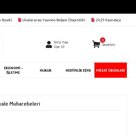
 Teşvik)
Uluslararası Yayınevi Belgesi (Doçentlik)
2025 Kaynakça
0
Giriş Yap
Sepetim
Üye Ol
EKONOMİ -
HUKUK
HEDİYELİK EŞYA
FIRSAT ÜRÜNLERİ
İŞLETME
kale Muharebeleri