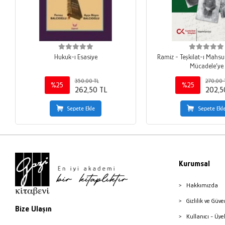
Hukuk-ı Esasiye
Ramiz - Teşkilat-ı Mahsu
Mücadele’ye
350,00 TL
270,00 
%25
%25
262,50 TL
202,5
Sepete Ekle
Sepete Ekl
Kurumsal
Hakkımızda
Gizlilik ve Güve
Bize Ulaşın
Kullanıcı - Üye