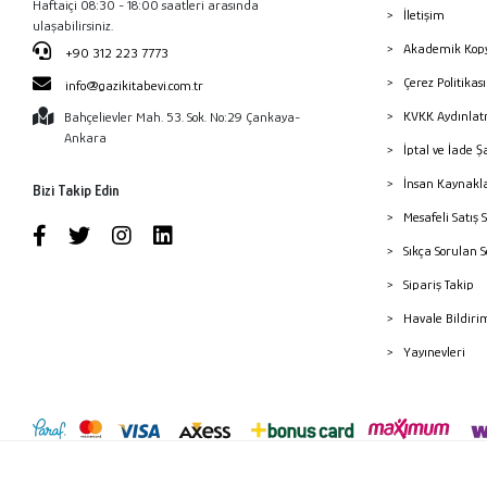
Haftaiçi 08:30 - 18:00 saatleri arasında
İletişim
ulaşabilirsiniz.
Akademik Kopy
+90 312 223 7773
Çerez Politika
info@gazikitabevi.com.tr
KVKK Aydınlat
Bahçelievler Mah. 53. Sok. No:29 Çankaya-
Ankara
İptal ve İade Ş
İnsan Kaynakl
Bizi Takip Edin
Mesafeli Satış 
Sıkça Sorulan 
Sipariş Takip
Havale Bildiri
Yayınevleri