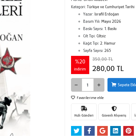
Kategori:
Türkiye ve Cumhuriyet Tarihi
Yazar:
İsrafil Erdoğan
Basım Yılı:
Mayıs 2026
Baskı Sayısı:
1. Baskı
Cilt Tipi:
Ciltsiz
Kağıt Tipi:
2. Hamur
Sayfa Sayısı:
265
350,00 TL
%20
280,00 TL
indirim
Sepete Ekl
Favorilerime ekle
Hızlı Gönderi
Güvenli Alışveriş