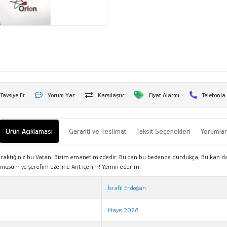
Tavsiye Et
Yorum Yaz
Karşılaştır
Fiyat Alarmı
Telefonla
Ürün Açıklaması
Garanti ve Teslimat
Taksit Seçenekleri
Yorumla
ze bıraktığınız bu Vatan, Bizim emanetimizdedir. Bu can bu bedende durdukça, Bu kan 
usum ve şerefim üzerine Ant içerim! Yemin ederim!
İsrafil Erdoğan
Mayıs 2026