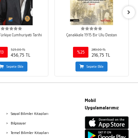
Türkiye Cumhuriyeti Tarihi
Çanakkale 1915 Bir Ulu Destan
525,00 TL
289,00 TL
13
%25
456,75 TL
216,75 TL
Sepete Ekle
Sepete Ekle
Mobil
Uygulamalarımız
Sosyal Bilimler Kitapları
Bilgisayar
Temel Bilimler Kitapları