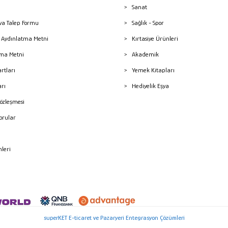
Sanat
a Talep Formu
Sağlık - Spor
sı Aydınlatma Metni
Kırtasiye Ürünleri
ma Metni
Akademik
artları
Yemek Kitapları
arı
Hediyelik Eşya
Sözleşmesi
Sorular
mleri
superKET E-ticaret ve Pazaryeri Entegrasyon Çözümleri