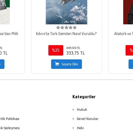
sa’dan Milli
Kıbrıs’ta Türk Gemileri Nasıl Vuruldu?
Atatürk ve 
TL
445,00 TL
%25
%
0 TL
333,75 TL
e
Sepete Ekle
Kategoriler
Hukuk
nlik Politikası
Genel Konular
lik Sözleşmesi
Hobi