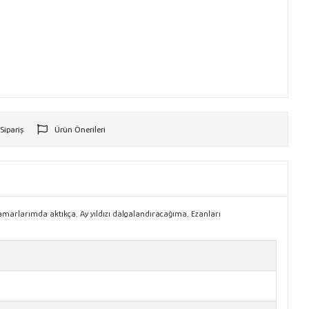
 Sipariş
Ürün Önerileri
r
damarlarımda aktıkça, Ay yıldızı dalgalandıracağıma, Ezanları