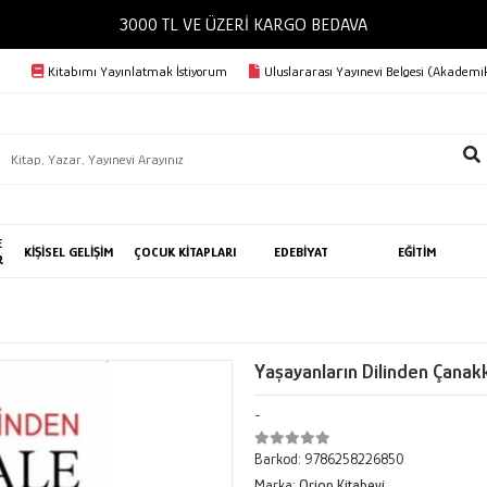
3000 TL VE ÜZERİ KARGO BEDAVA
Kitabımı Yayınlatmak İstiyorum
Uluslararası Yayınevi Belgesi (Akademik
E
KİŞİSEL GELİŞİM
ÇOCUK KİTAPLARI
EDEBİYAT
EĞİTİM
R
Yaşayanların Dilinden Çanak
-
Barkod:
9786258226850
Marka:
Orion Kitabevi