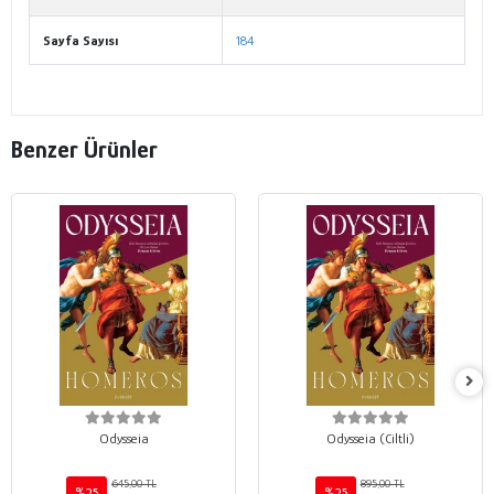
Sayfa Sayısı
184
Benzer Ürünler
Odysseia
Odysseia (Ciltli)
645,00 TL
895,00 TL
%25
%25