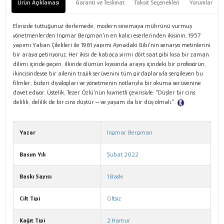
Ürün Açıklaması
Garanti ve Teslimat
Taksit Seçenekleri
Yorumlar
Elinizde tuttuğunuz derlemede, modern sinemaya mührünü vurmuş
yönetmenlerden Ingmar Bergman’ın en kalıcı eserlerinden ikisinin, 1957
yapımı Yaban Çilekleri ile 1961 yapımı Aynadaki Gibi’nin senaryo metinlerini
bir araya getiriyoruz. Her ikisi de kabaca yirmi dört saat gibi kısa bir zaman
dilimi içinde geçen, ilkinde ölümün kıyısında arayış içindeki bir profesörün,
ikincisindeyse bir ailenin trajik serüvenini tüm girdaplarıyla sergileyen bu
filmler, bizleri diyalogları ve yönetmenin notlarıyla bir okuma serüvenine
davet ediyor. Üstelik, Tezer Özlü’nün kıymetli çevirisiyle. “Düşler bir cins
delilik, delilik de bir cins düştür ‒ ve yaşam da bir düş olmalı.”.
Tanıtım
Metni
Yazar
Ingmar Bergman
Basım Yılı
Şubat 2022
Baskı Sayısı
1.Baskı
Cilt Tipi
Ciltsiz
Kağıt Tipi
2.Hamur