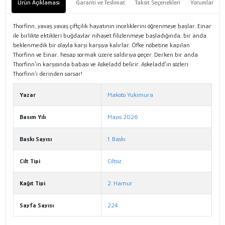
Ürün Açıklaması
Garanti ve Teslimat
Taksit Seçenekleri
Yorumlar
Thorfinn, yavaş yavaş çiftçilik hayatının inceliklerini öğrenmeye başlar. Einar
ile birlikte ektikleri buğdaylar nihayet filizlenmeye başladığında, bir anda
beklenmedik bir olayla karşı karşıya kalırlar. Öfke nöbetine kapılan
Thorfinn ve Einar, hesap sormak üzere saldırıya geçer. Derken bir anda
Thorfinn’in karşısında babası ve Askeladd belirir. Askeladd’ın sözleri
Thorfinn’i derinden sarsar!
Yazar
Makoto Yukimura
Basım Yılı
Mayıs 2026
Baskı Sayısı
1. Baskı
Cilt Tipi
Ciltsiz
Kağıt Tipi
2. Hamur
Sayfa Sayısı
224