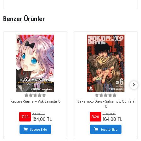
Benzer Ürünler
Kaguya-Sama – Aşk Savaştır 8
Sakamoto Days - Sakamoto Günleri
6
230,00 TL
230,00 TL
%20
%20
184,00 TL
184,00 TL
Sepete Ekle
Sepete Ekle