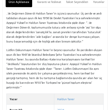
Ürün Açıklaması
Garanti ve Teslimat
Taksit Seçenekleri
Yorumlar
...Ve Değirmen Dönerdi Haldun Taner’in üçüncü oyunudur. Üç perde ve yedi
tablodan oluşan oyun ilk kez 1958’de Devlet Tiyatroları’nca sahnelenmiştir.
Ayşegül Yüksel’in Haldun Taner Tiyatrosu kitabında şöyle diyor: “...Ve
Değirmen Dönerdi, toplumumuzda tutucu aile anlayışı içinde ‘yoz’ bir olgu
olarak değerlendirilen ‘sanatçılık’la, sanat çevreleri tarafından ‘tutuculuk’
olarak değerlendirilen ‘aile bağları’ arasında bir denge kurmaya çalışan,
bunu başaramadığı için de kişiliği yok olan bireyin öyküdür.”
Lütfen Dokunmayın Haldun Taner’in beşinci oyunudur. İki perdeden oluşan
oyun ilk kez 1961’de İstanbul Belediyesi Şehir Tiyatroları’nca sahnelenmiştir.
Haldun Taner, bu oyunda Baltacı-Katerina karşılaşmasını tarihsel bir
“dedikodu” boyutundan bir düş boyutuna çıkarır. Ayşegül Yüksel’in Haldun
Taner Tiyatrosu kitabında şöyle diyor: “Taner, Lütfen Dokunmayın’da aynı
izlek çevresinde iki yönlü bir çalışma gerçekleştirmiş, hem tarihsel bir
gerçeği tartışmış, hem de bu tartışma bağlamında oyunda yer alan her üç
kuşağı da barındıran 1950’ler Türkiyesi’ne ‘güncel toplum eleştirisi’
getirmiştir.”
Yazar
Haldun Taner
Basım Yılı
2024