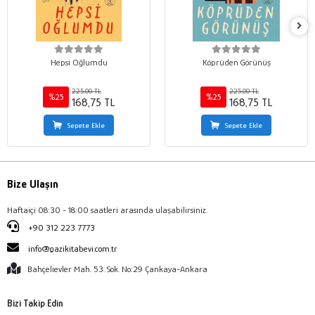
Hepsi Oğlumdu
Köprüden Görünüş
225,00 TL
225,00 TL
%25
%25
168,75 TL
168,75 TL
Sepete Ekle
Sepete Ekle
Bize Ulaşın
Haftaiçi 08:30 - 18:00 saatleri arasında ulaşabilirsiniz.
+90 312 223 7773
info@gazikitabevi.com.tr
Bahçelievler Mah. 53. Sok. No:29 Çankaya-Ankara
Bizi Takip Edin