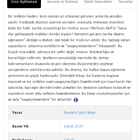
Ürün Açıklaması
Garanti ve Teslimat
Taksit Seçenekleri
Yorumlar
Bir milletin kaderi, kimi zaman en imkansız görünen anlarda yeniden
yazılır. İradesiyle ölümün üzerine yürüyen, inancıyla imkansızı mümkün
kılan bir halk, tarihe unutulmaz bir mühür vurur. Merhum Akif’in “Sana
dar gelmeyecek makberi kimler kazsın? Gömelim gel seni tarihe desem,
sığmazsın” dediğin o destan, işte böyle bir mührün adıdır. Bu, toptağı vatan
yapanların, adanmış yüreklerin ve “vazgeçmeyenlerin” hikayesidir. Bu
büyük mücadele, yalnızca bir zafer değil; imanın, fedakarlığın ve
kararlılığın zaferidir. Seyitlerin omuzladığı mermilerde, isimsiz
kahramanların duasında ve geri dönmeyi düşünmeden cepheye
yürüyenlerin adımlarında saklıdır. Bu direniş, bir halkın boyun eğmeme
yemininin en güçlü haykırışıdır. Elinizdeki kitap, bu haykırışı bugüne
taşımak ve bir milletin nasıl vazgeçmediğini hissettirmek için hazırlandı. Her
satırında, toprağın derinlerinden yükselen bir destanın yankısını bulacak ve
o günlerin iman dolu nefesini hissedeceksiniz. Bu kitap unutulmayanlar için
ve asla “vazgeçmeyenlere” bir selamdır.
Tanıtım Metni
Yazar
Mustafa Sabri Beşer
Basım Yılı
Şubat 2025
Baskı Sayısı
1. Baskı