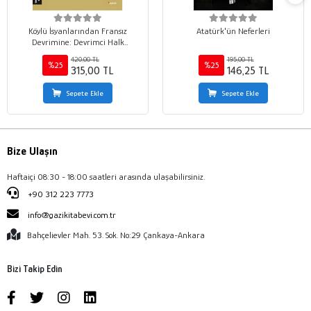
Köylü İsyanlarından Fransız
Atatürk'ün Neferleri
Devrimine: Devrimci Halk
Hareketleri Tarihi 1
420,00 TL
195,00 TL
%25
%25
315,00 TL
146,25 TL
Sepete Ekle
Sepete Ekle
Bize Ulaşın
Haftaiçi 08:30 - 18:00 saatleri arasında ulaşabilirsiniz.
+90 312 223 7773
info@gazikitabevi.com.tr
Bahçelievler Mah. 53. Sok. No:29 Çankaya-Ankara
Bizi Takip Edin