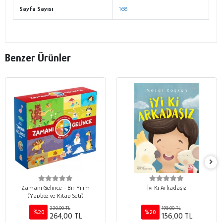
Sayfa Sayısı
168
Benzer Ürünler
Zamanı Gelince - Bir Yılım
İyi Ki Arkadaşız
(Yapboz ve Kitap Seti)
330,00 TL
195,00 TL
%20
%20
264,00 TL
156,00 TL