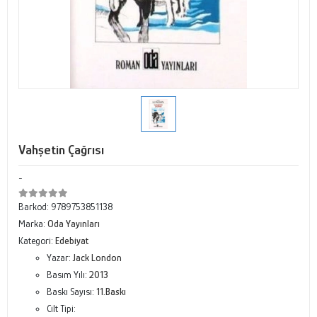
Vahşetin Çağrısı
-
Barkod:
9789753851138
Marka:
Oda Yayınları
Kategori:
Edebiyat
Yazar:
Jack London
Basım Yılı:
2013
Baskı Sayısı:
11.Baskı
Cilt Tipi: