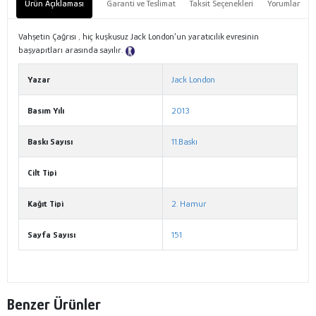
Ürün Açıklaması
Garanti ve Teslimat
Taksit Seçenekleri
Yorumlar
Vahşetin Çağrısı , hiç kuşkusuz Jack London’un yaratıcılık evresinin
başyapıtları arasında sayılır.
Tanıtım Metni
Yazar
Jack London
Basım Yılı
2013
Baskı Sayısı
11.Baskı
Cilt Tipi
Kağıt Tipi
2. Hamur
Sayfa Sayısı
151
Benzer Ürünler