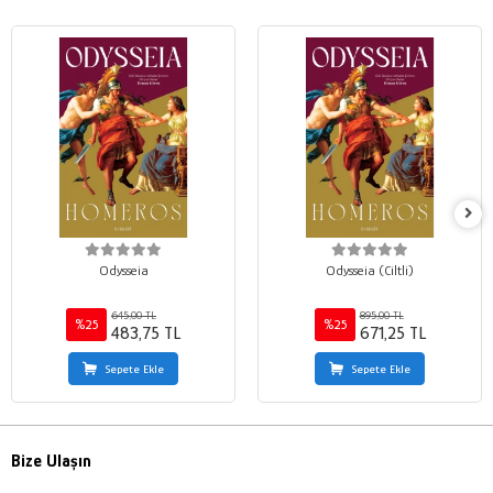
Odysseia
Odysseia (Ciltli)
645,00 TL
895,00 TL
%25
%25
483,75 TL
671,25 TL
Sepete Ekle
Sepete Ekle
Bize Ulaşın