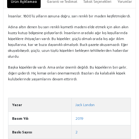
Ürün Açıklaması
Garanti ve Teslimat
Taksit Seçenekleri
Yorumlar
İnsanlar, 1800´lü yılların sonuna doğru, sarı renkli bir maden keşfetmişlerdi.
Adına altın denen bu sarı renkli kıymetli madeni elde etmek için akın akın
kuzey kutup bölgesine gidiyorlardı. İnsanların oradaki ağır kış koşullarında
köpeklere ihtiyaçları vardı. Bu köpekler, güçlü olmalı orada kış ağır iklim
koşullarına, kar ve buza dayanıklı olmalıydı. Buck gazete okuyamazdı. Eğer
okuyabilseydi, güçlü, uzun tüylü köpekleri bekleyen tehlikelerden haberdar
olurdu.
Başka köpeklerde vardı. Ama onlar önemli değildi. Bu köpeklerin biri gelir,
diğeri giderdi. Hiç kimse onları önemsemezdi. Bazıları da kalabalık köpek
kulübelerinde yaşamlarını devam ettirirdi.
Yazar
Jack London
Basım Yılı
2019
Baskı Sayısı
2