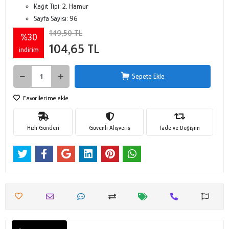
Kağıt Tipi:
2. Hamur
Sayfa Sayısı:
96
149,50 TL
%30
104,65 TL
indirim
Sepete Ekle
Favorilerime ekle
Hızlı Gönderi
Güvenli Alışveriş
İade ve Değişim