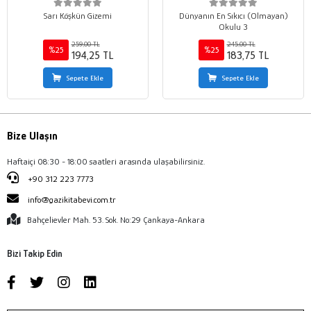
Sarı Köşkün Gizemi
Dünyanın En Sıkıcı (Olmayan)
Okulu 3
259,00 TL
245,00 TL
%25
%25
194,25 TL
183,75 TL
Sepete Ekle
Sepete Ekle
Bize Ulaşın
Haftaiçi 08:30 - 18:00 saatleri arasında ulaşabilirsiniz.
+90 312 223 7773
info@gazikitabevi.com.tr
Bahçelievler Mah. 53. Sok. No:29 Çankaya-Ankara
Bizi Takip Edin