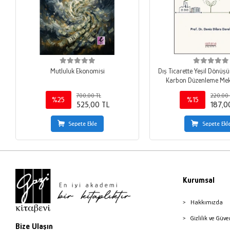
Mutluluk Ekonomisi
Dış Ticarette Yeşil Dönüş
Karbon Düzenleme Me
700,00 TL
220,00 
%25
%15
525,00 TL
187,0
Sepete Ekle
Sepete Ekl
Kurumsal
Hakkımızda
Gizlilik ve Güve
Bize Ulaşın