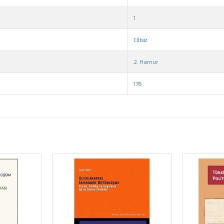
1
Ciltsiz
2. Hamur
178