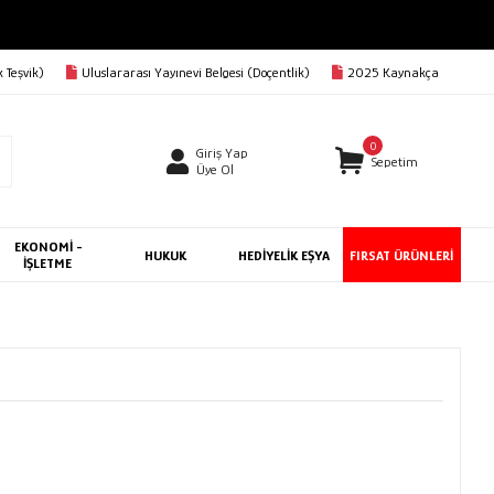
 Teşvik)
Uluslararası Yayınevi Belgesi (Doçentlik)
2025 Kaynakça
0
Giriş Yap
Sepetim
Üye Ol
EKONOMİ -
HUKUK
HEDİYELİK EŞYA
FIRSAT ÜRÜNLERİ
İŞLETME