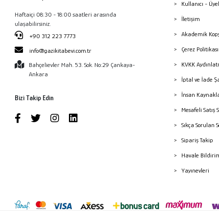
Kullanıcı - Üye
Haftaiçi 08:30 - 18:00 saatleri arasında
İletişim
ulaşabilirsiniz.
Akademik Kopy
+90 312 223 7773
Çerez Politika
info@gazikitabevi.com.tr
KVKK Aydınlat
Bahçelievler Mah. 53. Sok. No:29 Çankaya-
Ankara
İptal ve İade Ş
İnsan Kaynakl
Bizi Takip Edin
Mesafeli Satış 
Sıkça Sorulan 
Sipariş Takip
Havale Bildiri
Yayınevleri