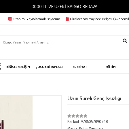
3000 TL VE ÜZERİ KARGO BEDAVA
Kitabımı Yayınlatmak İstiyorum
Uluslararası Yayınevi Belgesi (Akademik
E
KİŞİSEL GELİŞİM
ÇOCUK KİTAPLARI
EDEBİYAT
EĞİTİM
R
Uzun Süreli Genç İşsizliği
-
Barkod:
9786057890948
Marka:
Kriter Yayınları