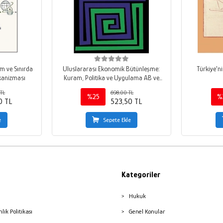
üm ve Sınırda
Uluslararası Ekonomik Bütünleşme:
Türkiye'ni
kanizması
Kuram, Politika ve Uygulama AB ve
Dünya Örnekleri
TL
698,00 TL
%25
%
0 TL
523,50 TL
e
Sepete Ekle
Kategoriler
Hukuk
nlik Politikası
Genel Konular