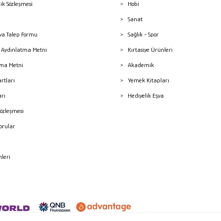
lik Sözleşmesi
Hobi
Sanat
a Talep Formu
Sağlık - Spor
sı Aydınlatma Metni
Kırtasiye Ürünleri
ma Metni
Akademik
artları
Yemek Kitapları
arı
Hediyelik Eşya
Sözleşmesi
Sorular
mleri