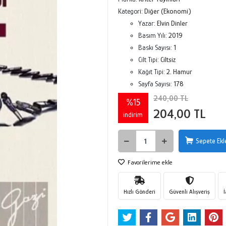
Kategori:
Diğer (Ekonomi)
Yazar:
Elvin Dinler
Basım Yılı:
2019
Baskı Sayısı:
1
Cilt Tipi:
Ciltsiz
Kağıt Tipi:
2. Hamur
Sayfa Sayısı:
178
240,00 TL
%15
204,00 TL
indirim
Sepete Ekl
Favorilerime ekle
Hızlı Gönderi
Güvenli Alışveriş