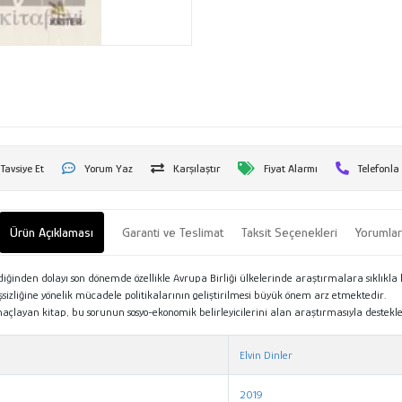
Tavsiye Et
Yorum Yaz
Karşılaştır
Fiyat Alarmı
Telefonla
Ürün Açıklaması
Garanti ve Teslimat
Taksit Seçenekleri
Yorumla
ediğinden dolayı son dönemde özellikle Avrupa Birliği ülkelerinde araştırmalara sıklıkla
şsizliğine yönelik mücadele politikalarının geliştirilmesi büyük önem arz etmektedir.
amaçlayan kitap, bu sorunun sosyo-ekonomik belirleyicilerini alan araştırmasıyla deste
Elvin Dinler
2019