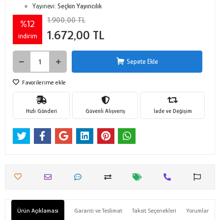
Yayınevi:
Seçkin Yayıncılık
1.900,00 TL
%12
1.672,00 TL
indirim
Sepete Ekle
Favorilerime ekle
Hızlı Gönderi
Güvenli Alışveriş
İade ve Değişim
Ürün Açıklaması
Garanti ve Teslimat
Taksit Seçenekleri
Yorumlar