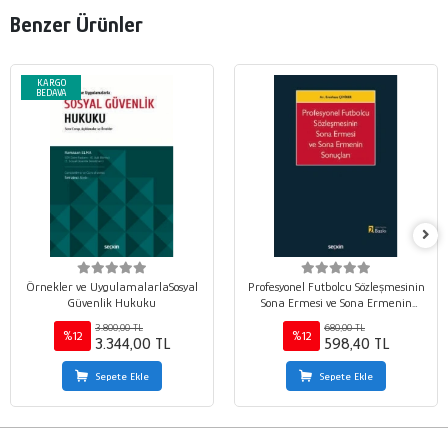
Benzer Ürünler
KARGO
BEDAVA
Örnekler ve UygulamalarlaSosyal
Profesyonel Futbolcu Sözleşmesinin
Güvenlik Hukuku
Sona Ermesi ve Sona Ermenin
Sonuçları
3.800,00 TL
680,00 TL
%12
%12
3.344,00 TL
598,40 TL
Sepete Ekle
Sepete Ekle