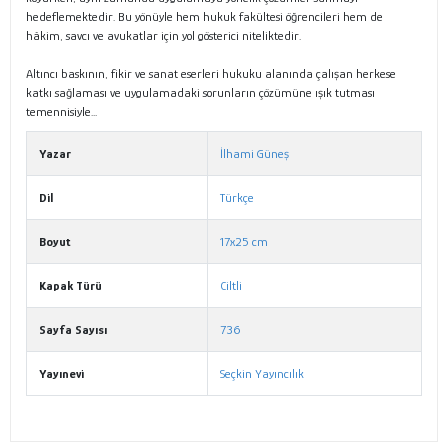
hedeflemektedir. Bu yönüyle hem hukuk fakültesi öğrencileri hem de
hâkim, savcı ve avukatlar için yol gösterici niteliktedir.
Altıncı baskının, fikir ve sanat eserleri hukuku alanında çalışan herkese
katkı sağlaması ve uygulamadaki sorunların çözümüne ışık tutması
temennisiyle...
Yazar
İlhami Güneş
Dil
Türkçe
Boyut
17x25 cm
Kapak Türü
Ciltli
Sayfa Sayısı
736
Yayınevi
Seçkin Yayıncılık