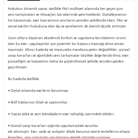
Hukukun dinamik yapısı, özellikle fikrî mülkiyet alanında her geçen gün
yeni tartışmaları ve ihtiyaçları beraberinde getirmektedir. Dijitalleşmenin
hız kazanması, eser kavramının sınırlarını yeniden şekillendirirken, fikir ve
sanat eserleri hukukuna olan ilgi ve gereksinim de önemli ölçüde artmıştır.
Uzun yıllara dayanan akademik birikim ve uygulama tecrübesinin ürünü
olan bu eser, uygulayıcılar için güvenilir bir başvuru kaynağı olma amacı
taşımıştır. Altıncı baskıda ise mevzuatta meydana gelen değişiklikler, güncel
yargı kararları ve öğretideki yeni tartışmalar titizlikle değerlendirilmiş; eser,
güncelliğini ve kapsamını daha da güçlendirecek şekilde yeniden gözden
geçirilmiştir.
Bu baskıda özellikle:
• Dijital ortamda eserlerin korunması,
• Telif haklarının ihlali ve yaptırımlar,
• Yapay zekâ ve yeni teknolojilerin eser sahipliği üzerindeki etkileri,
• Güncel yargı kararları ışığında uygulamadaki sorunlar
ele alınmıştır. Eser, sade ve anlaşılır diliyle konunun teorik temellerini ortaya
koyarken, aynı zamanda uygulamaya yönelik çözümler sunmayı