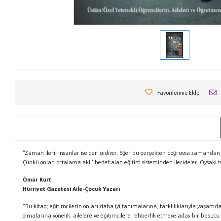
Favorilerime Ekle
“Zaman ileri, insanlar ise geri gidiyor. Eğer bu gerçekten doğruysa zamandan d
Çünkü onlar 'ortalama aklı' hedef alan eğitim sisteminden ilerideler. Oysaki tü
Ömür Kurt
Hürriyet Gazetesi Aile-Çocuk Yazarı
“Bu kitap; eğitimcilerin onları daha iyi tanımalarına, farklılıklarıyla yaşam
olmalarına yönelik, ailelere ve eğitimcilere rehberlik etmeye aday bir başucu 