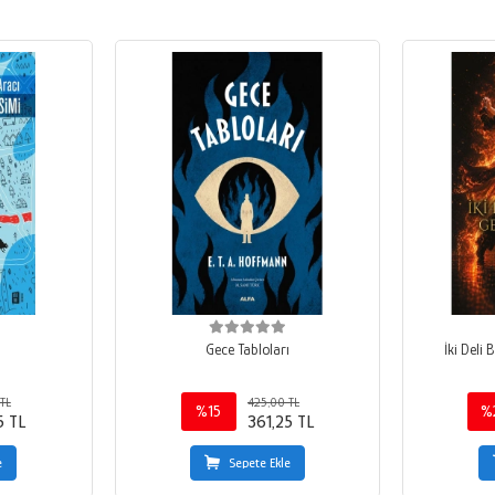
i
Gece Tabloları
İki Deli
TL
425,00 TL
%15
%
5 TL
361,25 TL
e
Sepete Ekle