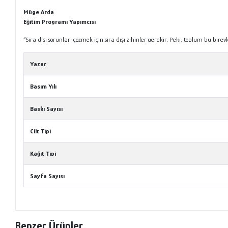
Müge Arda
Eğitim Programı Yapımcısı
“Sıra dışı sorunları çözmek için sıra dışı zihinler gerekir. Peki, toplum bu bire
Yazar
Basım Yılı
Baskı Sayısı
Cilt Tipi
Kağıt Tipi
Sayfa Sayısı
Benzer Ürünler