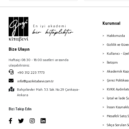
Kurumsal
Hakkımızda
Gizlilik ve Güve
Bize Ulaşın
Kullanıcı - Üye
Haftaiçi 08:30 - 18:00 saatleri arasında
İletişim
ulaşabilirsiniz.
Akademik Kopy
+90 312 223 7773
Çerez Politika
info@gazikitabevi.com.tr
KVKK Aydınlat
Bahçelievler Mah. 53. Sok. No:29 Çankaya-
Ankara
İptal ve İade Ş
İnsan Kaynakl
Bizi Takip Edin
Mesafeli Satış 
Sıkça Sorulan 