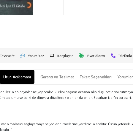
Tavsiye Et
Yorum Yaz
Karşılaştır
Fiyat Alarmı
Telefonla
Ürün Açıklaması
Garanti ve Teslimat
Taksit Seçenekleri
Yorumla
a ileri olan beyinler ne yapacak? İki elini başının arasına alıp düşüncelerini tutmaya ç
m toplumu ve belki de dünyayı düzeltecek olanlar da onlar. Batuhan Nar'ın bu eseri, 'ger
da var olmalarını sağlayamaya ve yönlendirmelerine yardımcı olacaktır. Üstün yetenekl
kitabı…”