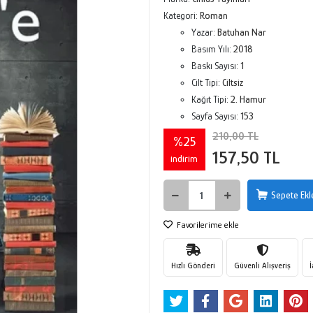
Kategori:
Roman
Yazar:
Batuhan Nar
Basım Yılı:
2018
Baskı Sayısı:
1
Cilt Tipi:
Ciltsiz
Kağıt Tipi:
2. Hamur
Sayfa Sayısı:
153
210,00 TL
%25
157,50 TL
indirim
Sepete Ekl
Favorilerime ekle
Hızlı Gönderi
Güvenli Alışveriş