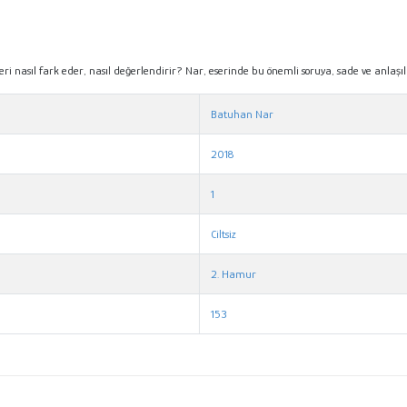
yleri nasıl fark eder, nasıl değerlendirir? Nar, eserinde bu önemli soruya, sade ve anlaşılı
Batuhan Nar
2018
1
Ciltsiz
2. Hamur
153