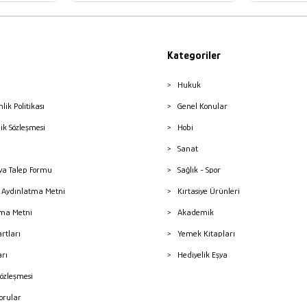
Kategoriler
Hukuk
nlik Politikası
Genel Konular
lik Sözleşmesi
Hobi
Sanat
a Talep Formu
Sağlık - Spor
sı Aydınlatma Metni
Kırtasiye Ürünleri
ma Metni
Akademik
artları
Yemek Kitapları
arı
Hediyelik Eşya
Sözleşmesi
Sorular