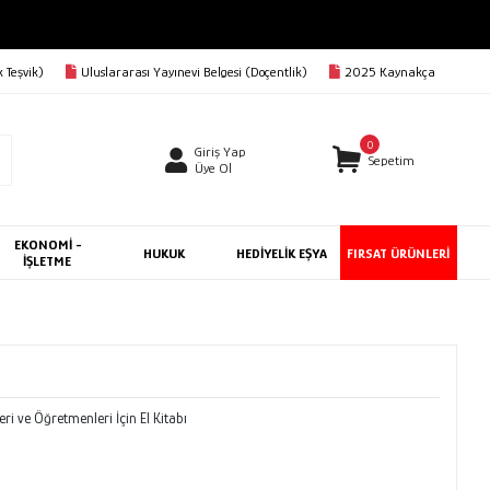
 Teşvik)
Uluslararası Yayınevi Belgesi (Doçentlik)
2025 Kaynakça
0
Giriş Yap
Sepetim
Üye Ol
EKONOMİ -
HUKUK
HEDİYELİK EŞYA
FIRSAT ÜRÜNLERİ
İŞLETME
ri ve Öğretmenleri İçin El Kitabı