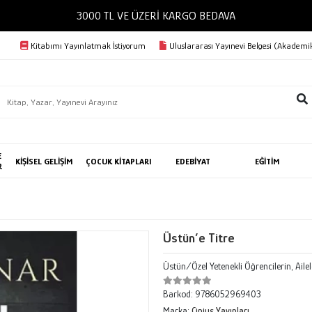
3000 TL VE ÜZERİ KARGO BEDAVA
Kitabımı Yayınlatmak İstiyorum
Uluslararası Yayınevi Belgesi (Akademik
E
KİŞİSEL GELİŞİM
ÇOCUK KİTAPLARI
EDEBİYAT
EĞİTİM
R
Üstün’e Titre
Üstün/Özel Yetenekli Öğrencilerin, Ailele
Barkod:
9786052969403
Marka:
Cinius Yayınları