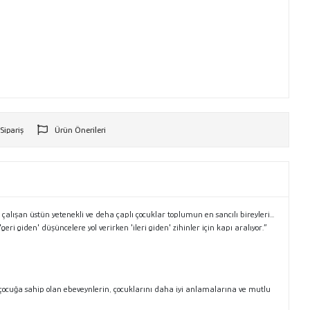
 Sipariş
Ürün Önerileri
r
alışan üstün yetenekli ve deha çaplı çocuklar toplumun en sancılı bireyleri...
i giden' düşüncelere yol verirken 'ileri giden' zihinler için kapı aralıyor.”
i çocuğa sahip olan ebeveynlerin, çocuklarını daha iyi anlamalarına ve mutlu