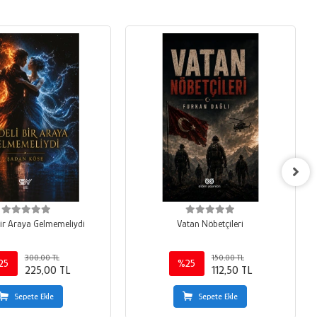
 Bir Araya Gelmemeliydi
Vatan Nöbetçileri
300,00 TL
150,00 TL
25
%25
225,00 TL
112,50 TL
Sepete Ekle
Sepete Ekle