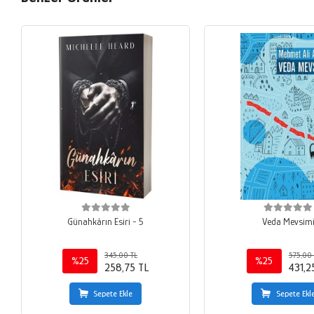
Günahkârın Esiri - 5
Veda Mevsim
345,00 TL
575,00 
%25
%25
258,75 TL
431,2
Sepete Ekle
Sepete Ekl