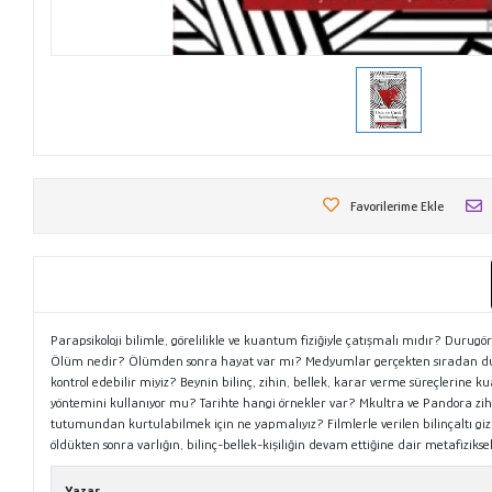
Favorilerime Ekle
Parapsikoloji bilimle, görelilikle ve kuantum fiziğiyle çatışmalı mıdır? Duru
Ölüm nedir? Ölümden sonra hayat var mı? Medyumlar gerçekten sıradan duyularl
kontrol edebilir miyiz? Beynin bilinç, zihin, bellek, karar verme süreçlerine k
yöntemini kullanıyor mu? Tarihte hangi örnekler var? Mkultra ve Pandora zih
tutumundan kurtulabilmek için ne yapmalıyız? Filmlerle verilen bilinçaltı gi
öldükten sonra varlığın, bilinç-bellek-kişiliğin devam ettiğine dair metafiz
Yazar