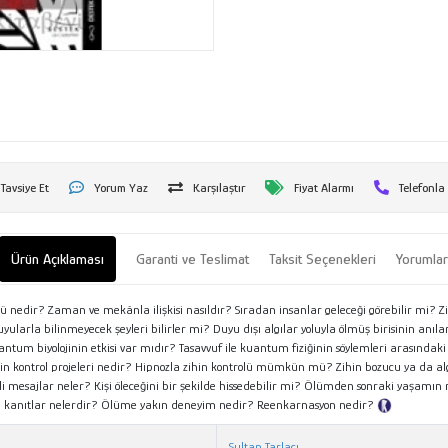
Tavsiye Et
Yorum Yaz
Karşılaştır
Fiyat Alarmı
Telefonla
Ürün Açıklaması
Garanti ve Teslimat
Taksit Seçenekleri
Yorumla
görü nedir? Zaman ve mekânla ilişkisi nasıldır? Sıradan insanlar geleceği görebilir mi
a bilinmeyecek şeyleri bilirler mi? Duyu dışı algılar yoluyla ölmüş birisinin anıları
uantum biyolojinin etkisi var mıdır? Tasavvuf ile kuantum fiziğinin söylemleri arasındaki
in kontrol projeleri nedir? Hipnozla zihin kontrolü mümkün mü? Zihin bozucu ya da alg
zli mesajlar neler? Kişi öleceğini bir şekilde hissedebilir mi? Ölümden sonraki yaşamı
iksel kanıtlar nelerdir? Ölüme yakın deneyim nedir? Reenkarnasyon nedir?
Tanıtım Met
Sultan Tarlacı