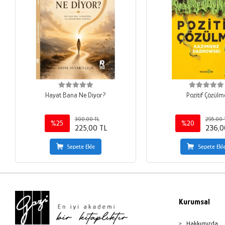
Hayat Bana Ne Diyor?
Pozitif Çözülm
300,00 TL
295,00 
%25
%20
225,00 TL
236,0
Sepete Ekle
Sepete Ekl
Kurumsal
Hakkımızda