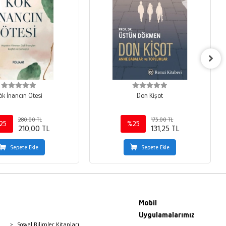
ök İnancın Ötesi
Don Kişot
280,00 TL
175,00 TL
25
%25
210,00 TL
131,25 TL
Sepete Ekle
Sepete Ekle
Mobil
Uygulamalarımız
Sosyal Bilimler Kitapları