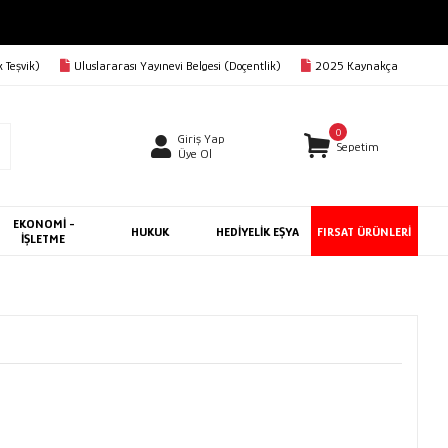
 Teşvik)
Uluslararası Yayınevi Belgesi (Doçentlik)
2025 Kaynakça
0
Giriş Yap
Sepetim
Üye Ol
EKONOMİ -
HUKUK
HEDİYELİK EŞYA
FIRSAT ÜRÜNLERİ
İŞLETME