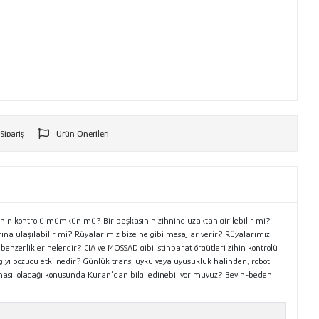
 Sipariş
Ürün Önerileri
r
? Zihin kontrolü mümkün mü? Bir başkasının zihnine uzaktan girilebilir mi?
na ulaşılabilir mi? Rüyalarımız bize ne gibi mesajlar verir? Rüyalarımızı
 benzerlikler nelerdir? CIA ve MOSSAD gibi istihbarat örgütleri zihin kontrolü
ıyı bozucu etki nedir? Günlük trans, uyku veya uyuşukluk halinden, robot
n nasıl olacağı konusunda Kuran’dan bilgi edinebiliyor muyuz? Beyin-beden
ni