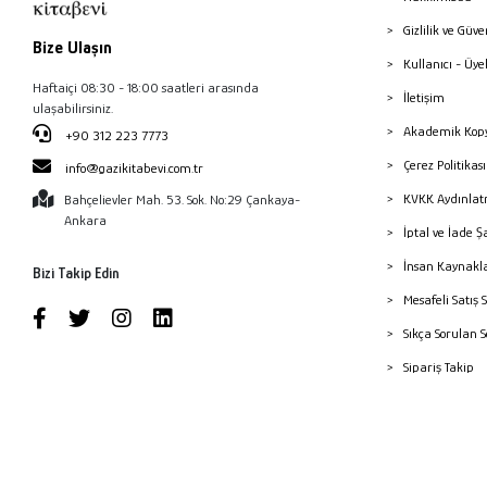
Gizlilik ve Güve
Bize Ulaşın
Kullanıcı - Üye
Haftaiçi 08:30 - 18:00 saatleri arasında
İletişim
ulaşabilirsiniz.
Akademik Kopy
+90 312 223 7773
Çerez Politika
info@gazikitabevi.com.tr
KVKK Aydınlat
Bahçelievler Mah. 53. Sok. No:29 Çankaya-
Ankara
İptal ve İade Ş
İnsan Kaynakl
Bizi Takip Edin
Mesafeli Satış 
Sıkça Sorulan 
Sipariş Takip
Havale Bildiri
Yayınevleri