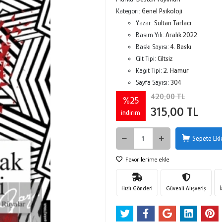
Kategori:
Genel Psikoloji
Yazar:
Sultan Tarlacı
Basım Yılı:
Aralık 2022
Baskı Sayısı:
4. Baskı
Cilt Tipi:
Ciltsiz
Kağıt Tipi:
2. Hamur
Sayfa Sayısı:
304
420,00 TL
%25
315,00 TL
indirim
Sepete Ekl
Favorilerime ekle
Hızlı Gönderi
Güvenli Alışveriş