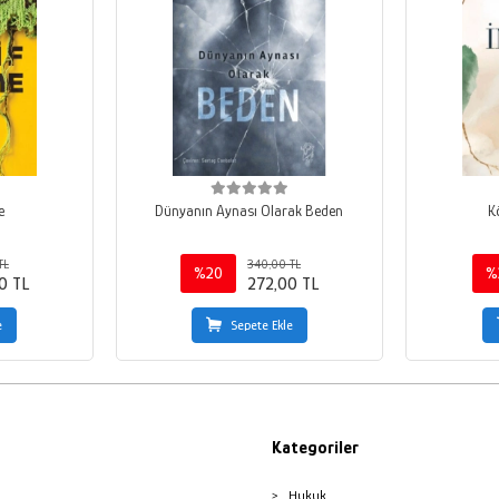
e
Dünyanın Aynası Olarak Beden
K
TL
340,00 TL
%20
%
0 TL
272,00 TL
e
Sepete Ekle
Kategoriler
Hukuk