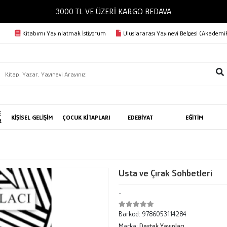
3000 TL VE ÜZERİ KARGO BEDAVA
Kitabımı Yayınlatmak İstiyorum
Uluslararası Yayınevi Belgesi (Akademik
E
KİŞİSEL GELİŞİM
ÇOCUK KİTAPLARI
EDEBİYAT
EĞİTİM
R
Usta ve Çırak Sohbetleri
-
Barkod:
9786053114284
Marka:
Destek Yayınları