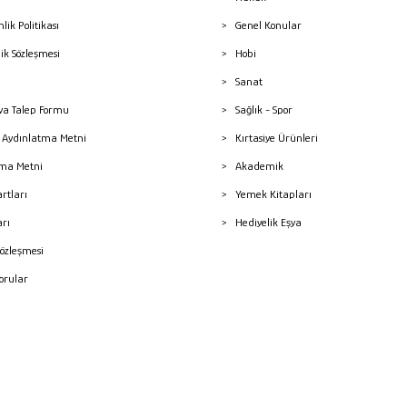
nlik Politikası
Genel Konular
lik Sözleşmesi
Hobi
Sanat
a Talep Formu
Sağlık - Spor
sı Aydınlatma Metni
Kırtasiye Ürünleri
ma Metni
Akademik
artları
Yemek Kitapları
arı
Hediyelik Eşya
Sözleşmesi
Sorular
mleri