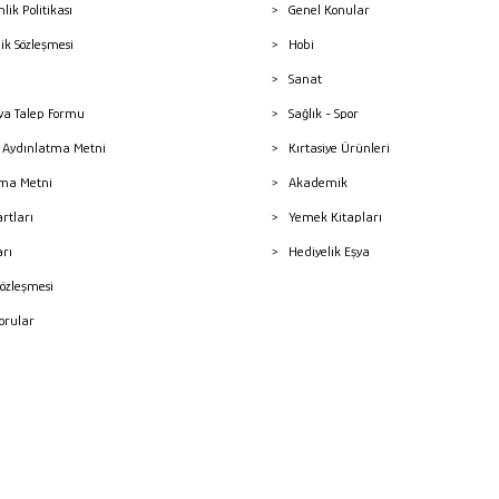
nlik Politikası
Genel Konular
lik Sözleşmesi
Hobi
Sanat
a Talep Formu
Sağlık - Spor
sı Aydınlatma Metni
Kırtasiye Ürünleri
ma Metni
Akademik
artları
Yemek Kitapları
arı
Hediyelik Eşya
Sözleşmesi
Sorular
mleri