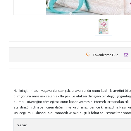
Favorilerime Ekle
Ne ilginçtir ki aşkı yaşayanlardan çok, arayanlardır onun kadir kıymetini bil
bilmiyorum ama aşk zaten akılla pek de alâkası olmayan bir duygu yoğunluğu
bulmak, giyeceğim gömleğime onun karar vermesini istemek, ortasından sıkıl
isterdim.Bilirdim ben onun değerini ve kırdırmaz, ben de kırmazdım. Nasıl 
kişi değil mi? Olmadı, olduramadık ve ayrı düştük fakat onu sevmekten vazg
Yazar