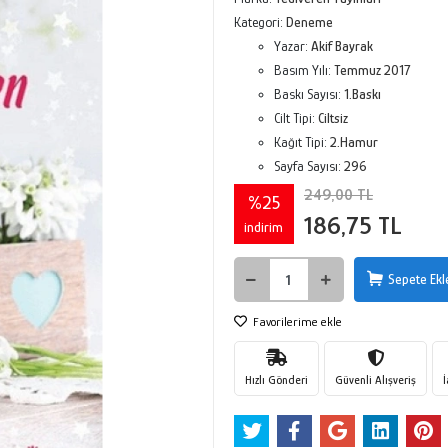
Kategori:
Deneme
Yazar:
Akif Bayrak
Basım Yılı:
Temmuz 2017
Baskı Sayısı:
1.Baskı
Cilt Tipi:
Ciltsiz
Kağıt Tipi:
2.Hamur
Sayfa Sayısı:
296
249,00 TL
%25
186,75 TL
indirim
Sepete Ekl
Favorilerime ekle
Hızlı Gönderi
Güvenli Alışveriş