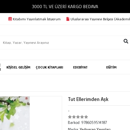
3000 TL VE ÜZERİ KA
Kitabımı Yayınlatmak İstiyorum
Uluslararası Yayınevi Belgesi (Akademik
E
KİŞİSEL GELİŞİM
ÇOCUK KİTAPLARI
EDEBİYAT
EĞİTİM
R
Tut Ellerimden Aşk
-
Barkod:
9786059514187
Marka:
Yediveren Yayınları