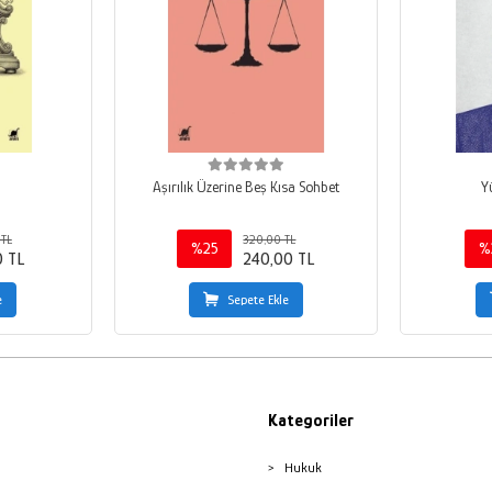
Aşırılık Üzerine Beş Kısa Sohbet
Y
 TL
320,00 TL
%25
%
0 TL
240,00 TL
e
Sepete Ekle
Kategoriler
Hukuk