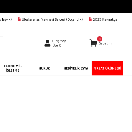
RGO BEDAVA
 Teşvik)
Uluslararası Yayınevi Belgesi (Doçentlik)
2025 Kaynakça
0
Giriş Yap
Sepetim
Üye Ol
EKONOMİ -
HUKUK
HEDİYELİK EŞYA
FIRSAT ÜRÜNLERİ
İŞLETME