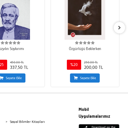
üzyılın Soykırımı
Özgürlüğü Beklerken
450,00 TL
250,00 TL
25
%20
337,50 TL
200,00 TL
Sepete Ekle
Sepete Ekle
Mobil
Uygulamalarımız
Sosyal Bilimler Kitapları