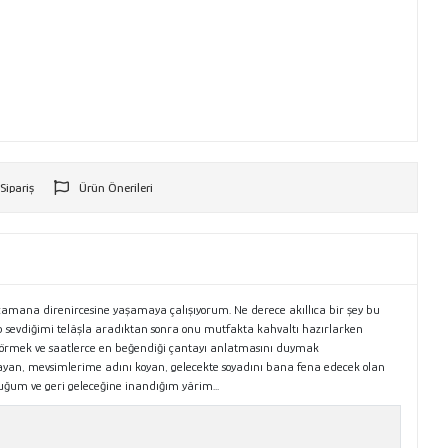
 Sipariş
Ürün Önerileri
r
ı zamana direnircesine yaşamaya çalışıyorum. Ne derece akıllıca bir şey bu
 sevdiğimi telâşla aradıktan sonra onu mutfakta kahvaltı hazırlarken
 görmek ve saatlerce en beğendiği çantayı anlatmasını duymak
ayan, mevsimlerime adını koyan, gelecekte soyadını bana fena edecek olan
ğum ve geri geleceğine inandığım yârim...