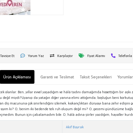
Tavsiye Et
Yorum Yaz
Karşılaştır
Fiyat Alarmı
Telefonla
Ürün Açıklaması
Garanti ve Teslimat
Taksit Seçenekleri
Yorumla
ecek olanlar. Ben, yıllar evvel yaşadığım ve hâlâ tadını damağımda hissettiğim bir aşk
 değil miydi?Uyanıp da yatağın diğer yanına elimi attığımda, boşluğun beni korkutup
an diş macununa çok sinirlendiğini izlemek, kıskançlıktan dünyayı bana zehir edişini
kırayım ki? O, benim iki bedende tek ruh oluşum değil mi? O, gecemi gündüzüme bağl
eçmedim. Bunun için çabalamadım bile. O, hâlâ adına şiirler yazdığım, hayaller kurdu
Akif Bayrak