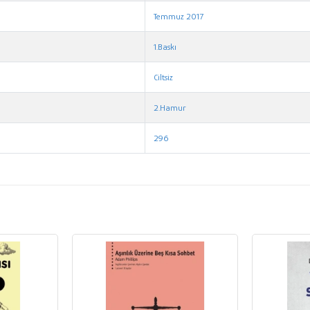
Temmuz 2017
1.Baskı
Ciltsiz
2.Hamur
296