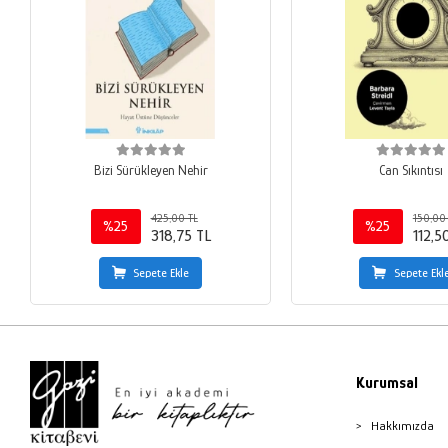
Bizi Sürükleyen Nehir
Can Sıkıntısı
425,00 TL
150,00
%25
%25
318,75 TL
112,5
Sepete Ekle
Sepete Ekl
Kurumsal
Hakkımızda