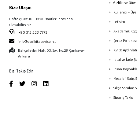
Gizlilik ve Güve
Bize Ulaşın
Kullanıcı - Üye
Haftaiçi 08:30 - 18:00 saatleri arasında
İletişim
ulaşabilirsiniz.
Akademik Kopy
+90 312 223 7773
Çerez Politika
info@gazikitabevi.com.tr
KVKK Aydınlat
Bahçelievler Mah. 53. Sok. No:29 Çankaya-
Ankara
İptal ve İade Ş
İnsan Kaynakl
Bizi Takip Edin
Mesafeli Satış 
Sıkça Sorulan 
Sipariş Takip
Havale Bildiri
Yayınevleri