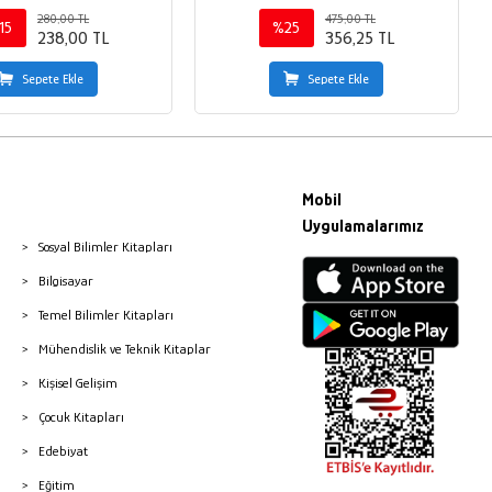
280,00 TL
475,00 TL
15
%25
238,00 TL
356,25 TL
Sepete Ekle
Sepete Ekle
Mobil
Uygulamalarımız
Sosyal Bilimler Kitapları
Bilgisayar
Temel Bilimler Kitapları
Mühendislik ve Teknik Kitaplar
Kişisel Gelişim
Çocuk Kitapları
Edebiyat
Eğitim