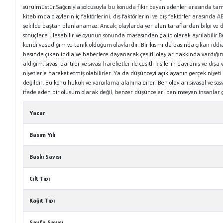
sürülmüştür.Sağcısıyla solcusuyla bu konuda fikir beyan edenler arasında ta
kitabımda olayların iç faktörlerini, dış faktörlerini ve dış faktörler arasında 
şekilde baştan planlanamaz. Ancak; olaylarda yer alan taraflardan bilgi ve
sonuçlara ulaşabilir ve oyunun sonunda masasından galip olarak ayrılabilir.Ben
kendi yaşadığım ve tanık olduğum olaylardır. Bir kısmı da basında çıkan iddia
basında çıkan iddia ve haberlere dayanarak çeşitli olaylar hakkında vardığ
aldığım, siyasi partiler ve siyasi hareketler ile çeşitli kişilerin davranış ve d
niyetlerle hareket etmiş olabilirler. Ya da düşünceyi açıklayanın gerçek niye
değildir. Bu konu hukuk ve yargılama alanına girer. Ben olayları siyasal ve so
ifade eden bir oluşum olarak değil, benzer düşünceleri benimseyen insanla
Yazar
Basım Yılı
Baskı Sayısı
Cilt Tipi
Kağıt Tipi
Sayfa Sayısı