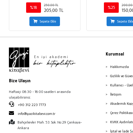
250,00 TL
200,00
%18
%25
205,00 TL
150,0
Sepete Ekle
Sepete Ekl
Kurumsal
Hakkımızda
Gizlilik ve Güve
Bize Ulaşın
Kullanıcı - Üye
Haftaiçi 08:30 - 18:00 saatleri arasında
İletişim
ulaşabilirsiniz.
Akademik Kopy
+90 312 223 7773
Çerez Politika
info@gazikitabevi.com.tr
KVKK Aydınlat
Bahçelievler Mah. 53. Sok. No:29 Çankaya-
Ankara
İptal ve İade Ş