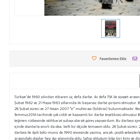
Favorilerime Ekle
Türkiye'de 1960 yılından itibaren üç defa darbe, iki defa TSK ile siyaset ar
Şubat 1962 ve 21 Mayıs 1963 yıllarında iki başarısız darbe girişimi olmuştur. 
28 Şubat süreci ve 27 Nisan 2007 "e" muhtırası (bildirisi) bulunmaktadır. Ben
Temmuz2016 tarihinde çok ciddi ve kapsamlı bir darbe teşebbüsü olmuştur.Be
teğmen rütbesinde istihbarat subayı olarak görev yapıyordum. Bu darbeyi içe
içinde olanlarla sınırlı da olsa, belli bir ölçüde temasım oldu. 28 Şubat süre
darbesi ile ilgili bölü-münü de 1990 öncesinde yazmış, ancak, çeşitli sebepler
arasındaki olaylar hep ilgi alanımda oldu. Sahip olduğum bilgi biri kimi ve