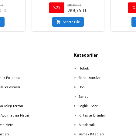
 TL
385,00 TL
%25
%
0 TL
288,75 TL
e
Sepete Ekle
Kategoriler
Hukuk
nlik Politikası
Genel Konular
lik Sözleşmesi
Hobi
Sanat
a Talep Formu
Sağlık - Spor
sı Aydınlatma Metni
Kırtasiye Ürünleri
ma Metni
Akademik
artları
Yemek Kitapları