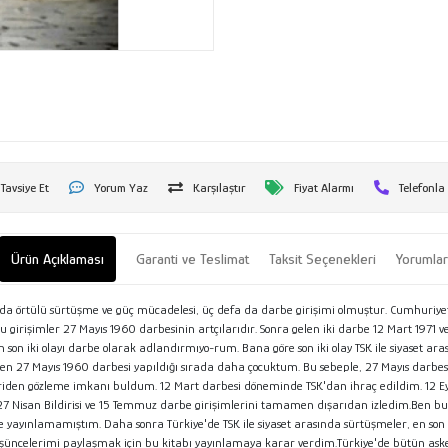
Tavsiye Et
Yorum Yaz
Karşılaştır
Fiyat Alarmı
Telefonla
Ürün Açıklaması
Garanti ve Teslimat
Taksit Seçenekleri
Yorumla
asında örtülü sürtüşme ve güç mücadelesi, üç defa da darbe girişimi olmuştur. Cumhuriy
Bu girişimler 27 Mayıs 1960 darbesinin artçılarıdır. Sonra gelen iki darbe 12 Mart 1971
 son iki olayı darbe olarak adlandırmıyo-rum. Bana göre son iki olay TSK ile siyaset ar
n 27 Mayıs 1960 darbesi yapıldığı sırada daha çocuktum. Bu sebeple, 27 Mayıs darbes
riden gözleme imkanı buldum. 12 Mart darbesi döneminde TSK'dan ihraç edildim. 12 Eylü
ci, 27 Nisan Bildirisi ve 15 Temmuz darbe girişimlerini tamamen dışarıdan izledim.Ben bu
le yayınlamamıştım. Daha sonra Türkiye'de TSK ile siyaset arasında sürtüşmeler, en son o
 düşüncelerimi paylaşmak için bu kitabı yayınlamaya karar verdim.Türkiye'de bütün ask