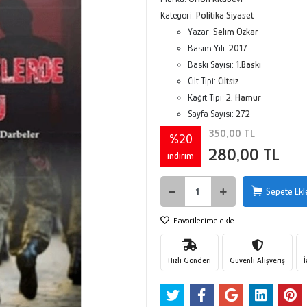
Kategori:
Politika Siyaset
Yazar:
Selim Özkar
Basım Yılı:
2017
Baskı Sayısı:
1.Baskı
Cilt Tipi:
Ciltsiz
Kağıt Tipi:
2. Hamur
Sayfa Sayısı:
272
350,00 TL
%20
280,00 TL
indirim
Sepete Ekl
Favorilerime ekle
Hızlı Gönderi
Güvenli Alışveriş