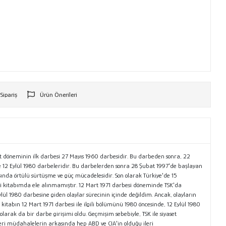
 Sipariş
Ürün Önerileri
r
et döneminin ilk darbesi 27 Mayıs 1960 darbesidir. Bu darbeden sonra, 22
 ve 12 Eylül 1980 darbeleridir. Bu darbelerden sonra 28 Şubat 1997'de başlayan
asında örtülü sürtüşme ve güç mücadelesidir. Son olarak Türkiye'de 15
i kitabımda ele alınmamıştır. 12 Mart 1971 darbesi döneminde TSK'da
l 1980 darbesine giden olaylar sürecinin içinde değildim. Ancak, olayların
 kitabın 12 Mart 1971 darbesi ile ilgili bölümünü 1980 öncesinde, 12 Eylül 1980
larak da bir darbe girişimi oldu. Geçmişim sebebiyle, TSK ile siyaset
eri müdahalelerin arkasında hep ABD ve CIA'in olduğu ileri