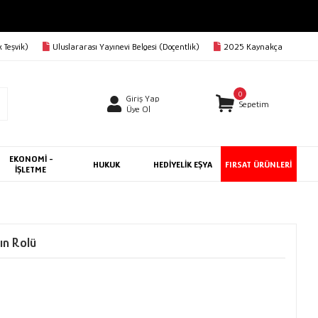
 Teşvik)
Uluslararası Yayınevi Belgesi (Doçentlik)
2025 Kaynakça
0
Giriş Yap
Sepetim
Üye Ol
EKONOMİ -
HUKUK
HEDİYELİK EŞYA
FIRSAT ÜRÜNLERİ
İŞLETME
ın Rolü