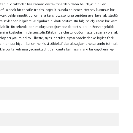
ır. İç faktörler her zaman dış faktörlerden daha belirleyicidir. Ben
araflı olarak bir tarafın iradesi doğrultusunda gelişmez. Her şey kusursuz bir
le-cek beklenmedik durumlara karşı pozisyonunu yeniden ayarlayarak istediği
evk eden bilgilere ve olgulara dikkati çektim. Bu bilgi ve olguların bir kısmı
bilir. Bu sebeple benim oluşturduğum tez de tartışılabilir. Benzer şekilde,
a benim kuşkularım da yersizdir.Kitabımda oluşturduğum teze dayanak olarak
yları yorumladım. Elbette, siyasi partiler, siyasi hareketler ve kişiler farklı
tabın amacı hiçbir kurum ve kişiyi sübjektif olarak suçlama ve sorumlu tutmak
ıkla cunta kelimesi geçmektedir. Ben cunta kelimesini, sıkı bir örgütlenmeyi