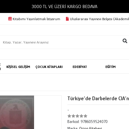
3000 TL VE ÜZERİ KARGO BEDAVA
Kitabımı Yayınlatmak İstiyorum
Uluslararası Yayınevi Belgesi (Akademik
E
KİŞİSEL GELİŞİM
ÇOCUK KİTAPLARI
EDEBİYAT
EĞİTİM
R
Türkiye’de Darbelerde CIA’n
-
Barkod:
9786059524070
Marka:
Orion Kitabevi