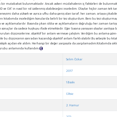
m bir mutabakat bulunmaktadır. Ancak askeri müdahalenin iç faktörleri de bulunmaktad
ABD ve CIA' in nasıl bir rol üstlenmiş olabileceğini inceledim. Olaylar hiçbir zaman tek t
 deneyimi daha yüksek ve ayrıca ufku daha geniş olan taraf, her zaman, ortaya çıkabi
 kitabımda incelediğim konularda belirli bir tez oluşturdum. Beni bu tezi oluşturmaya s
 ve açıklamalardır. Basında çıkan iddia ve açıklamaların doğruluğu her zaman tartışıla
ım sonuçlar da sadece kuşkuyu ifade etmektedir. Eğer basına yansıyan olaylar yanlışs
ışa vurulan düşüncelerine, objektif bir anlam vermeye çalıştım. Verdiğim bu anlama göre ola
ti ile bu düşüncenin sonradan kazandığı objektif anlam farklı olabilir.Bu sebeple bu ki
syolojik açıdan ele aldım. Herhangi bir değer yargısıyla da yargılamadım.Kitabımda sıkl
r grubu anlamında kullandım.
Tanıtım Metni
Selim Özkar
2017
1.Baskı
Ciltsiz
2. Hamur
272