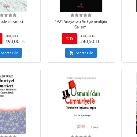
Modernleşmesi
1921 Anayasası Ve Egemenliğin
Gelişimi
580,00 TL
330,00 TL
%15
493,00 TL
280,50 TL
Sepete Ekle
Sepete Ekle