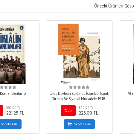
Önceki Ürünleri Göst
in Kumandanları 2
Ulus Devletin Eşiğinde İstanbul İşgal,
Atat
Direniş Ve Siyasal Mücadele 1918-
1923
295,00 TL
300,00 TL
%25
221,25 TL
225,00 TL
Sepete Ekle
Sepete Ekle