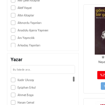
Akıl Çelen Kitaplar
Aktif Hayat
Altın Kitaplar
Altınordu Yayınları
Anadolu Ajansı Yayınevi
Anı Yayıncılık
Arkadaş Yayınları
Artemis Yayınları
Yazar
Astana Yayınları
Neşet
Atlas Kitap
%2
Ayrıntı Yayınları
Kadir Ulusoy
Barış Kitap
Eyüphan Erkul
Belge Yayınları
Ahmet Boga
Berikan Yayınları
Hasan Cemal