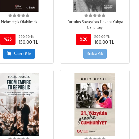
Mehmetçik Olabilmek
Kurtuluş Savaşı'nın Hakanı Yahya
Galip Bey
200,00 TL
200,00 TL
%25
%20
150,00 TL
160,00 TL
Sepete Ekle
Stokta Yok