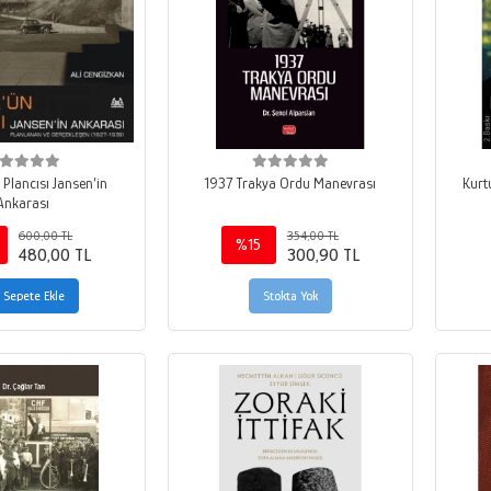
 Plancısı Jansen’in
1937 Trakya Ordu Manevrası
Kurt
Ankarası
600,00 TL
354,00 TL
%15
480,00 TL
300,90 TL
Sepete Ekle
Stokta Yok