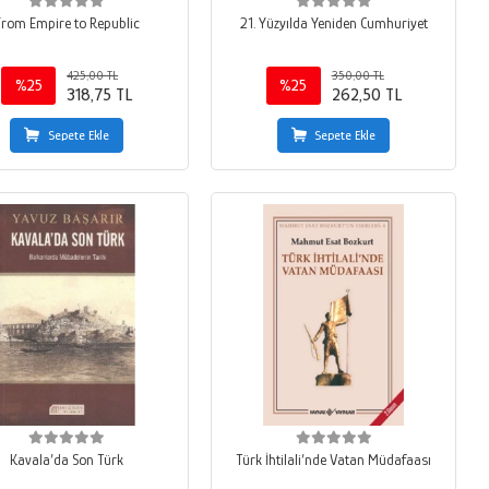
From Empire to Republic
21. Yüzyılda Yeniden Cumhuriyet
425,00 TL
350,00 TL
%25
%25
318,75 TL
262,50 TL
Sepete Ekle
Sepete Ekle
Kavala’da Son Türk
Türk İhtilali’nde Vatan Müdafaası