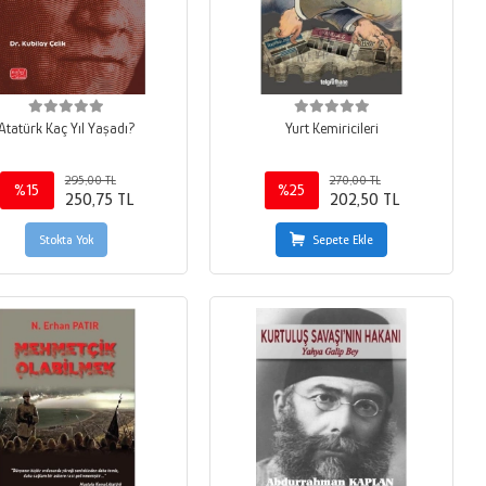
Atatürk Kaç Yıl Yaşadı?
Yurt Kemiricileri
295,00 TL
270,00 TL
%15
%25
250,75 TL
202,50 TL
Stokta Yok
Sepete Ekle