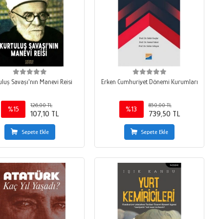
uluş Savaşı'nın Manevi Reisi
Erken Cumhuriyet Dönemi Kurumları
126,00 TL
850,00 TL
%15
%13
107,10 TL
739,50 TL
Sepete Ekle
Sepete Ekle