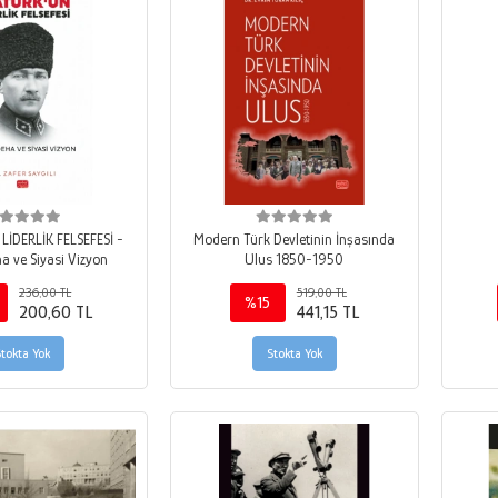
İDERLİK FELSEFESİ -
Modern Türk Devletinin İnşasında
a ve Siyasi Vizyon
Ulus 1850-1950
236,00 TL
519,00 TL
%15
200,60 TL
441,15 TL
Stokta Yok
Stokta Yok