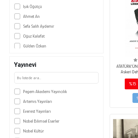
Bilge Karınca Yayınları
Işık Öğütçü
Bilgi Yayınevi
Ahmet An
Bilgin Kültür Sanat
Sefa Salih Aydemir
Biyografi Net Yayıncılık
Oğuz Kalafat
Boğaziçi Üniversitesi Yayınevi
Gülden Özkan
Boğaziçi Yayınları
Gerard Tongas
Büyük Doğu Yayınları
Yayınevi
Oyhan Hasan Bıldırki
ATATÜRK’ÜN L
Cem Yayınevi
Askerî Deh
Hüner Tuncer
Cinius Yayınları
%15
Murat Kacar
Çizgi Kitabevi Yayınları
Pegem Akademi Yayıncılık
Dinçer Demirkent
Çınar Yayınları
Artemis Yayınları
Mustafa Kemal Atatürk
Cumhuriyet Kitapları
Everest Yayınları
Ömer Özcan
De Ki Yayınları
Nobel Bilimsel Eserler
Naci Yılmaz
Dergah Yayınları
Nobel Kültür
Nuray Özdemir Tiryaki