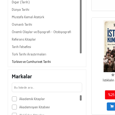
Diğer (Tarih)
Dünya Tarihi
Mustafa Kemal Atatürk
Osmanlı Tarihi
Önemli Olaylar ve Biyografi - Otobiyografi
Referans Kitaplar
Tarih Felsefesi
Türk Tarihi Araştırmaları
Türkiye ve Cumhuriyet Tarihi
Yakın Tarih
Markalar
İstiklal
%25
Akademik Kitaplar
Akademisyen Kitabevi