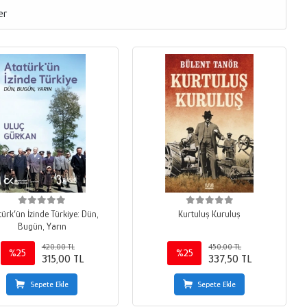
er
ürk’ün İzinde Türkiye: Dün,
Kurtuluş Kuruluş
Bugün, Yarın
420,00 TL
450,00 TL
%25
%25
315,00 TL
337,50 TL
Sepete Ekle
Sepete Ekle