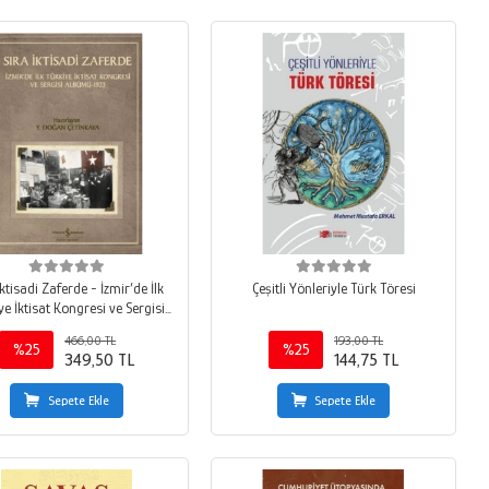
İktisadi Zaferde - İzmir’de İlk
Çeşitli Yönleriyle Türk Töresi
ye İktisat Kongresi ve Sergisi
Albümü - 1923
466,00 TL
193,00 TL
%25
%25
349,50 TL
144,75 TL
Sepete Ekle
Sepete Ekle