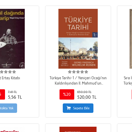
 Ertaş Kitabı
Türkiye Tarihi-1 / Yeniçeri Ocağı'nın
Sıra 
Kaldırılışından II. Mahmud'un
Türki
Ölümüne Kadar (1826-1839)
7,41 TL
650,00 TL
5
%20
5,56 TL
520,00 TL
Stokta Yok
Sepete Ekle