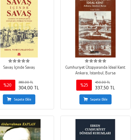
Savaş İçinde Savaş
Cumhuriyet Ütopyasında İdeal Kent:
Ankara, İstanbul, Bursa
380,00 TL
450,00 TL
%20
%25
304,00 TL
337,50 TL
Sepete Ekle
Sepete Ekle