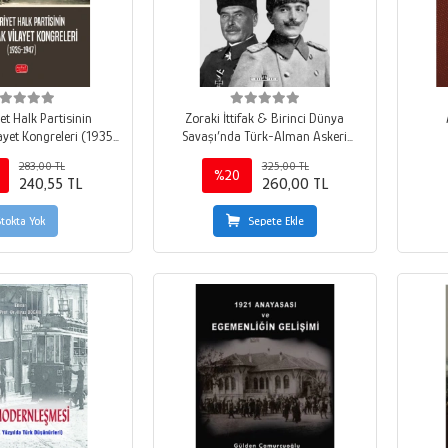
t Halk Partisinin
Zoraki İttifak & Birinci Dünya
ayet Kongreleri (1935-
Savaşı’nda Türk-Alman Askeri
1947)
Ortaklığı
283,00 TL
325,00 TL
%20
240,55 TL
260,00 TL
Stokta Yok
Sepete Ekle