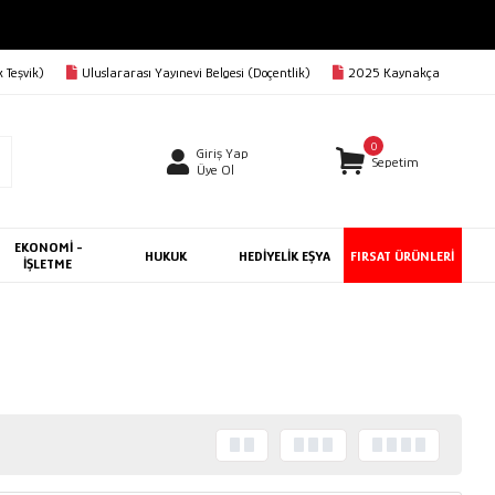
 Teşvik)
Uluslararası Yayınevi Belgesi (Doçentlik)
2025 Kaynakça
0
Giriş Yap
Sepetim
Üye Ol
EKONOMİ -
HUKUK
HEDİYELİK EŞYA
FIRSAT ÜRÜNLERİ
İŞLETME