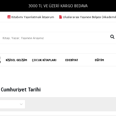
3000 TL VE ÜZERİ KARGO BEDAVA
Kitabımı Yayınlatmak İstiyorum
Uluslararası Yayınevi Belgesi (Akademik
E
KİŞİSEL GELİŞİM
ÇOCUK KİTAPLARI
EDEBİYAT
EĞİTİM
R
 Cumhuriyet Tarihi