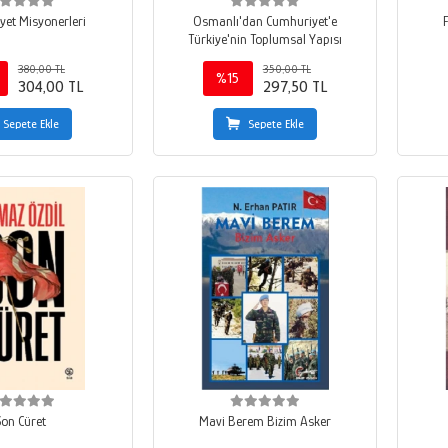
yet Misyonerleri
Osmanlı'dan Cumhuriyet'e
Türkiye'nin Toplumsal Yapısı
380,00 TL
350,00 TL
%15
304,00 TL
297,50 TL
Sepete Ekle
Sepete Ekle
Son Cüret
Mavi Berem Bizim Asker