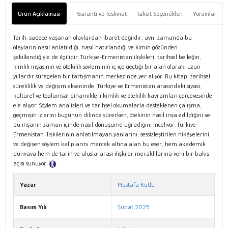
Ürün Açıklaması
Garanti ve Teslimat
Taksit Seçenekleri
Yorumlar
Tarih, sadece yaşanan olaylardan ibaret değildir; aynı zamanda bu
olayların nasıl anlatıldığı, nasıl hatırlandığı ve kimin gözünden
şekillendiğiyle de ilgilidir. Türkiye-Ermenistan ilişkileri, tarihsel belleğin,
kimlik inşasının ve ötekilik söyleminin iç içe geçtiği bir alan olarak, uzun
yıllardır süregelen bir tartışmanın merkezinde yer alıyor. Bu kitap, tarihsel
süreklilik ve değişim ekseninde, Türkiye ve Ermenistan arasındaki siyasi,
kültürel ve toplumsal dinamikleri kimlik ve ötekilik kavramları çerçevesinde
ele alıyor. Söylem analizleri ve tarihsel okumalarla desteklenen çalışma,
geçmişin izlerini bugünün dilinde sürerken, ötekinin nasıl inşa edildiğini ve
bu inşanın zaman içinde nasıl dönüşüme uğradığını inceliyor. Türkiye-
Ermenistan ilişkilerinin anlatılmayan yanlarını, sessizleştirilen hikâyelerini
ve değişen söylem kalıplarını mercek altına alan bu eser, hem akademik
dünyaya hem de tarih ve uluslararası ilişkiler meraklılarına yeni bir bakış
açısı sunuyor.
Tanıtım Metni
Yazar
Mustafa Kutlu
Basım Yılı
Şubat 2025