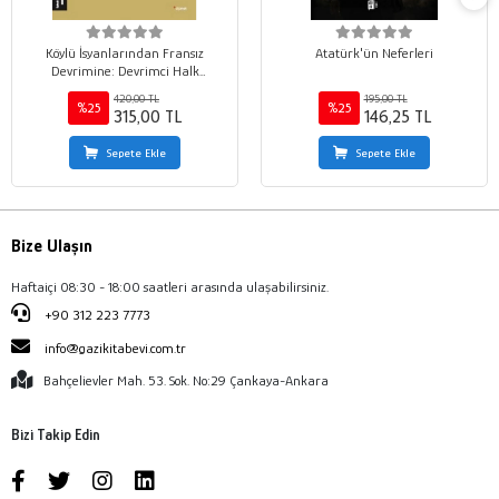
Köylü İsyanlarından Fransız
Atatürk'ün Neferleri
Devrimine: Devrimci Halk
Hareketleri Tarihi 1
420,00 TL
195,00 TL
%25
%25
315,00 TL
146,25 TL
Sepete Ekle
Sepete Ekle
Bize Ulaşın
Haftaiçi 08:30 - 18:00 saatleri arasında ulaşabilirsiniz.
+90 312 223 7773
info@gazikitabevi.com.tr
Bahçelievler Mah. 53. Sok. No:29 Çankaya-Ankara
Bizi Takip Edin