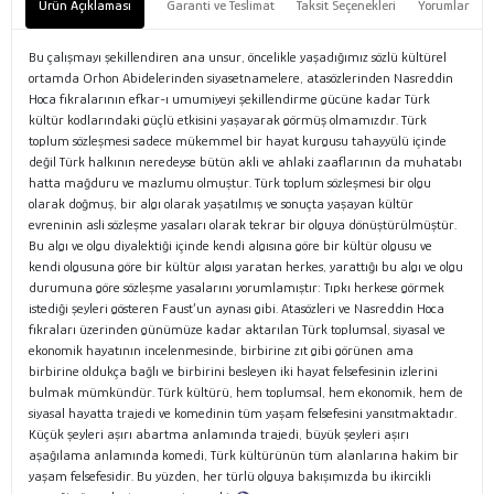
Ürün Açıklaması
Garanti ve Teslimat
Taksit Seçenekleri
Yorumlar
Bu çalışmayı şekillendiren ana unsur, öncelikle yaşadığımız sözlü kültürel
ortamda Orhon Abidelerinden siyasetnamelere, atasözlerinden Nasreddin
Hoca fıkralarının efkar-ı umumiyeyi şekillendirme gücüne kadar Türk
kültür kodlarındaki güçlü etkisini yaşayarak görmüş olmamızdır. Türk
toplum sözleşmesi sadece mükemmel bir hayat kurgusu tahayyülü içinde
değil Türk halkının neredeyse bütün akli ve ahlaki zaaflarının da muhatabı
hatta mağduru ve mazlumu olmuştur. Türk toplum sözleşmesi bir olgu
olarak doğmuş, bir algı olarak yaşatılmış ve sonuçta yaşayan kültür
evreninin asli sözleşme yasaları olarak tekrar bir olguya dönüştürülmüştür.
Bu algı ve olgu diyalektiği içinde kendi algısına göre bir kültür olgusu ve
kendi olgusuna göre bir kültür algısı yaratan herkes, yarattığı bu algı ve olgu
durumuna göre sözleşme yasalarını yorumlamıştır: Tıpkı herkese görmek
istediği şeyleri gösteren Faust’un aynası gibi. Atasözleri ve Nasreddin Hoca
fıkraları üzerinden günümüze kadar aktarılan Türk toplumsal, siyasal ve
ekonomik hayatının incelenmesinde, birbirine zıt gibi görünen ama
birbirine oldukça bağlı ve birbirini besleyen iki hayat felsefesinin izlerini
bulmak mümkündür. Türk kültürü, hem toplumsal, hem ekonomik, hem de
siyasal hayatta trajedi ve komedinin tüm yaşam felsefesini yansıtmaktadır.
Küçük şeyleri aşırı abartma anlamında trajedi, büyük şeyleri aşırı
aşağılama anlamında komedi, Türk kültürünün tüm alanlarına hakim bir
yaşam felsefesidir. Bu yüzden, her türlü olguya bakışımızda bu ikircikli