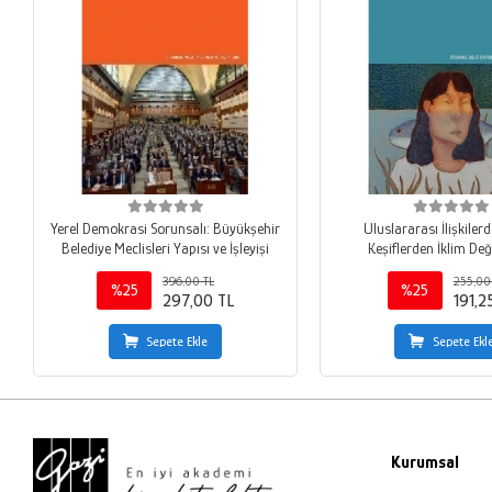
Yerel Demokrasi Sorunsalı: Büyükşehir
Uluslararası İlişkilerd
Belediye Meclisleri Yapısı ve İşleyişi
Keşiflerden İklim De
396,00 TL
255,00
%25
%25
297,00 TL
191,2
Sepete Ekle
Sepete Ekl
Kurumsal