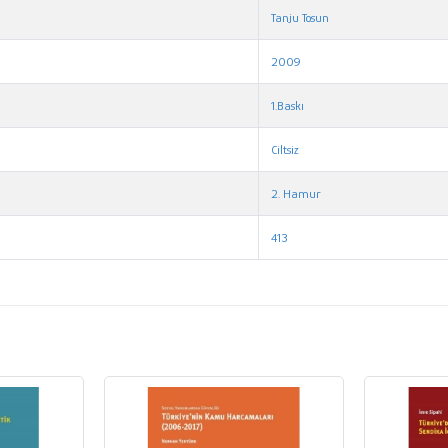
Tanju Tosun
2009
1.Baskı
Ciltsiz
2. Hamur
413