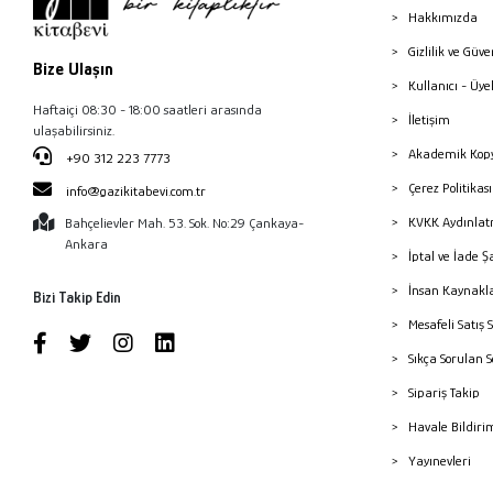
Hakkımızda
Gizlilik ve Güve
Bize Ulaşın
Kullanıcı - Üye
Haftaiçi 08:30 - 18:00 saatleri arasında
İletişim
ulaşabilirsiniz.
Akademik Kopy
+90 312 223 7773
Çerez Politika
info@gazikitabevi.com.tr
KVKK Aydınlat
Bahçelievler Mah. 53. Sok. No:29 Çankaya-
Ankara
İptal ve İade Ş
İnsan Kaynakl
Bizi Takip Edin
Mesafeli Satış 
Sıkça Sorulan 
Sipariş Takip
Havale Bildiri
Yayınevleri