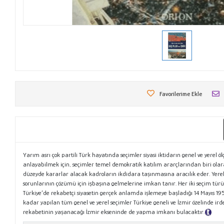
Favorilerime Ekle
Yarım asrı çok partili Türk hayatında seçimler siyasi iktidarın genel ve yerel öl
anlayabilmek için, seçimler temel demokratik katılım ararçlarından biri olarak
düzeyde kararlar alacak kadroların ikdidara taşınmasına aracılık eder. Yerel s
sorunlarının çözümü için işbaşına gelmelerine imkan tanır. Her iki seçim tür
Türkiye’de rekabetçi siyasetin gerçek anlamda işlemeye başladığı 14 Mayıs 1
kadar yapılan tüm genel ve yerel seçimler Türkiye geneli ve İzmir özelinde ird
rekabetinin yaşanacağı İzmir ekseninde de yapma imkanı bulacaktır.
Tanı