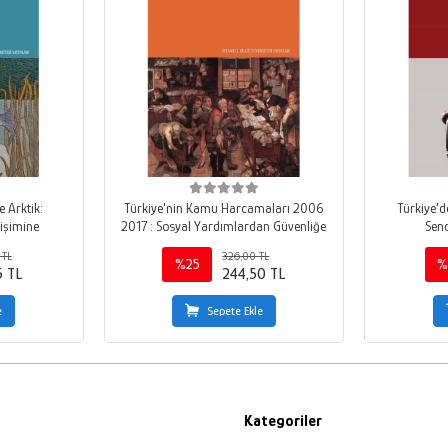
e Arktik:
Türkiye'nin Kamu Harcamaları 2006
Türkiye'd
ğişimine
2017 : Sosyal Yardımlardan Güvenliğe
Send
 TL
326,00 TL
%25
%
5 TL
244,50 TL
e
Sepete Ekle
Kategoriler