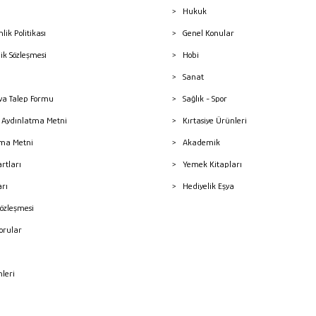
Hukuk
nlik Politikası
Genel Konular
lik Sözleşmesi
Hobi
Sanat
a Talep Formu
Sağlık - Spor
sı Aydınlatma Metni
Kırtasiye Ürünleri
ma Metni
Akademik
artları
Yemek Kitapları
arı
Hediyelik Eşya
Sözleşmesi
Sorular
mleri