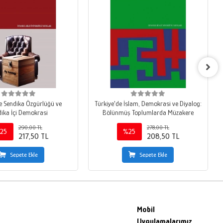
e Sendika Özgürlüğü ve
Türkiye'de İslam, Demokrasi ve Diyalog:
ika İçi Demokrasi
Bölünmüş Toplumlarda Müzakere
290,00 TL
278,00 TL
25
%25
217,50 TL
208,50 TL
Sepete Ekle
Sepete Ekle
Mobil
Uygulamalarımız