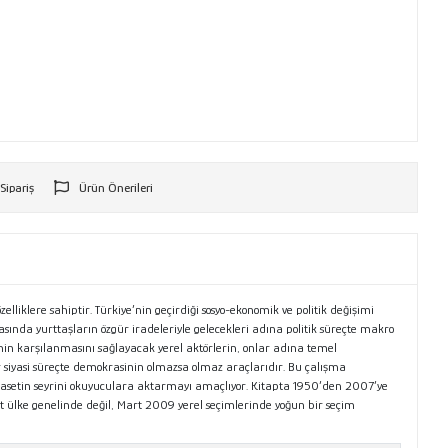
 Sipariş
Ürün Önerileri
r
zelliklere sahiptir. Türkiye’nin geçirdiği sosyo-ekonomik ve politik değişimi
asında yurttaşların özgür iradeleriyle gelecekleri adına politik süreçte makro
inin karşılanmasını sağlayacak yerel aktörlerin, onlar adına temel
 siyasi süreçte demokrasinin olmazsa olmaz araçlarıdır. Bu çalışma
iyasetin seyrini okuyuculara aktarmayı amaçlıyor. Kitapta 1950’den 2007’ye
alt ülke genelinde değil, Mart 2009 yerel seçimlerinde yoğun bir seçim