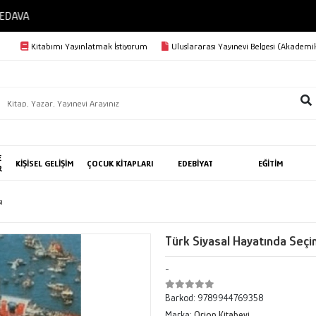
3000 TL VE ÜZERİ KARGO BEDAVA
Kitabımı Yayınlatmak İstiyorum
Uluslararası Yayınevi Belgesi (Akademik
E
KİŞİSEL GELİŞİM
ÇOCUK KİTAPLARI
EDEBİYAT
EĞİTİM
R
ı
Türk Siyasal Hayatında Seçi
-
Barkod:
9789944769358
Marka:
Orion Kitabevi