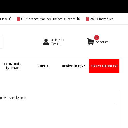
 Teşvik)
Uluslararası Yayınevi Belgesi (Doçentlik)
2025 Kaynakça
0
Giriş Yap
Sepetim
Üye Ol
EKONOMİ -
HUKUK
HEDİYELİK EŞYA
FIRSAT ÜRÜNLERİ
İŞLETME
mler ve İzmir