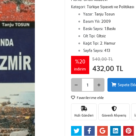
Kategori:
Türkiye Siyaseti ve Politikası
Yazar:
Tanju Tosun
Basım Yılı:
2009
Baskı Sayısı:
1.Baskı
Cilt Tipi:
Ciltsiz
Kağıt Tipi:
2. Hamur
Sayfa Sayısı:
413
540,00 TL
%20
432,00 TL
indirim
Sepete Ekl
Favorilerime ekle
Hızlı Gönderi
Güvenli Alışveriş