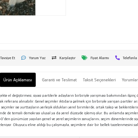
Tavsiye Et
Yorum Yaz
Karşılaştır
Fiyat Alarmı
Telefonla
Ürün Açıklaması
Garanti ve Teslimat
Taksit Seçenekleri
Yorumla
çekte el değiştirmesi, siyasi partilerle adayların birbiriyle yarışması bakımından ilginç ö
 referans alınabilir. Genel seçimler iktidara gelmek için birbiriyle yarışan partiler ar
eçimler ise yurttaşların yerleşik oldukları yerel birimlerde, ortak talep ve beklentiler
ünde de temsili demokrasi ulusal ya da yerel düzeyde işlemiş olur. Bu anlamda seçimler
950’den günümüze yapılan genel ve yerel seçimlerin sonuçlarını, seçim dönemlerinde s
eleniyor. Okuyucu eline aldığı bu çalışmayla, seçimlere dair bir bellek tazelenmesini s
tım Metni