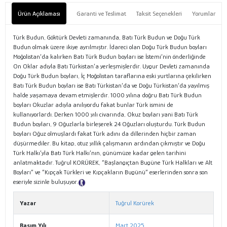
Ürün Açıklaması
Garanti ve Teslimat
Taksit Seçenekleri
Yorumlar
Türk Budun, Göktürk Devleti zamanında, Batı Türk Budun ve Doğu Türk
Budun olmak üzere ikiye ayrılmıştır. İdareci olan Doğu Türk Budun boyları
Moğolistan’da kalırken Batı Türk Budun boyları ise İstemi’nin önderliğinde
On Oklar adıyla Batı Türkistan’a yerleşmişlerdir. Uygur Devleti zamanında
Doğu Türk Budun boyları, İç Moğolistan taraflarına eski yurtlarına çekilirken
Batı Türk Budun boyları ise Batı Türkistan’da ve Doğu Türkistan’da yayılmış
halde yaşamaya devam etmişlerdir. 1000 yılına doğru Batı Türk Budun
boyları Okuzlar adıyla anılıyordu fakat bunlar Türk ismini de
kullanıyorlardı. Derken 1000 yılı civarında, Okuz boyları yani Batı Türk
Budun boyları, 9 Oğuzlarla birleşerek 24 Oğuzları oluşturdu. Türk Budun
boyları Oğuz olmuşlardı fakat Türk adını da dillerinden hiçbir zaman
düşürmediler. Bu kitap, otuz yıllık çalışmanın ardından çıkmıştır ve Doğu
Türk Halkı’yla Batı Türk Halkı’nın, günümüze kadar gelen tarihini
anlatmaktadır. Tuğrul KORÜREK, “Başlangıçtan Bugüne Türk Halkları ve Alt
Boyları” ve “Kıpçak Türkleri ve Kıpçakların Bugünü” eserlerinden sonra son
eseriyle sizinle buluşuyor.
Tanıtım Metni
Yazar
Tuğrul Korürek
Basım Yılı
Mart 2025