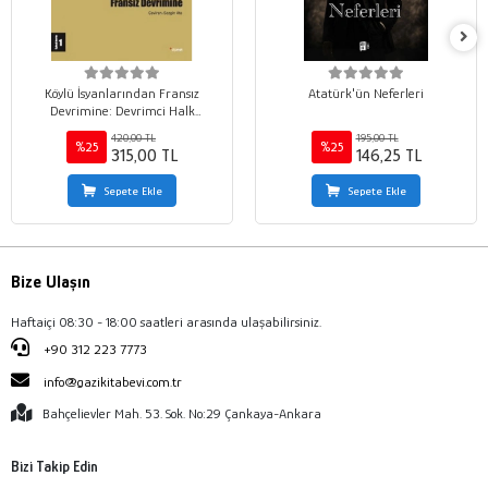
Köylü İsyanlarından Fransız
Atatürk'ün Neferleri
Devrimine: Devrimci Halk
Hareketleri Tarihi 1
420,00 TL
195,00 TL
%25
%25
315,00 TL
146,25 TL
Sepete Ekle
Sepete Ekle
Bize Ulaşın
Haftaiçi 08:30 - 18:00 saatleri arasında ulaşabilirsiniz.
+90 312 223 7773
info@gazikitabevi.com.tr
Bahçelievler Mah. 53. Sok. No:29 Çankaya-Ankara
Bizi Takip Edin