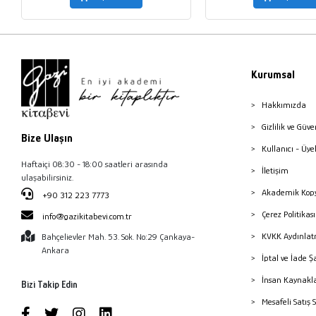
Kurumsal
Hakkımızda
Gizlilik ve Güve
Bize Ulaşın
Kullanıcı - Üye
Haftaiçi 08:30 - 18:00 saatleri arasında
İletişim
ulaşabilirsiniz.
Akademik Kopy
+90 312 223 7773
Çerez Politika
info@gazikitabevi.com.tr
KVKK Aydınlat
Bahçelievler Mah. 53. Sok. No:29 Çankaya-
Ankara
İptal ve İade Ş
İnsan Kaynakl
Bizi Takip Edin
Mesafeli Satış 