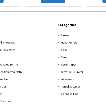
Kategoriler
Hukuk
nlik Politikası
Genel Konular
lik Sözleşmesi
Hobi
Sanat
a Talep Formu
Sağlık - Spor
sı Aydınlatma Metni
Kırtasiye Ürünleri
ma Metni
Akademik
artları
Yemek Kitapları
arı
Hediyelik Eşya
Sözleşmesi