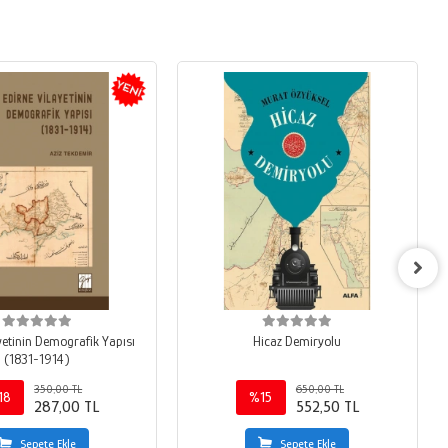
yetinin Demografik Yapısı
Hicaz Demiryolu
(1831-1914)
350,00 TL
650,00 TL
18
%15
287,00 TL
552,50 TL
Sepete Ekle
Sepete Ekle