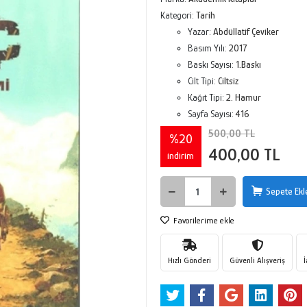
Kategori:
Tarih
Yazar:
Abdüllatif Çeviker
Basım Yılı:
2017
Baskı Sayısı:
1.Baskı
Cilt Tipi:
Ciltsiz
Kağıt Tipi:
2. Hamur
Sayfa Sayısı:
416
500,00 TL
%20
400,00 TL
indirim
Sepete Ekl
Favorilerime ekle
Hızlı Gönderi
Güvenli Alışveriş