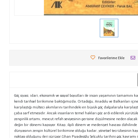
Favorilerime Ekle
Göç siyasi, idari, ekonomik ve sosyal boyutları ile insan yaşamının tamamını k
kendi tarihsel birikimine baktığımızda, Ortadoğu, Anadolu ve Balkanları içine
karşılaştığı mülteci akımlarını tarihindeki en büyük göç dalgalarıyla karşıl
çaba sarf etmesidir. Ancak insanların temel hakları göz ardı edilerek yürütüle
zenginlik ortamı, mevcut refah seviyesinin gerisine düşülmesine neden olacak
değin bir dönemi kapsıyor. Kitap, ilgili dönem ve medeniyet havzası dâhilind
dünyasının zengin kültürel birikimine olduğu kadar, yönetsel tecrübesinin ka
noktası olduğunu ileri sürüyor.Cihan Piyadeoğlu Selçuklu tarihini göç kavra