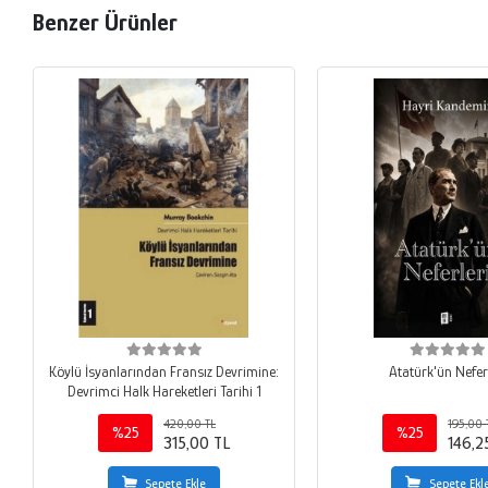
Benzer Ürünler
Köylü İsyanlarından Fransız Devrimine:
Atatürk'ün Nefer
Devrimci Halk Hareketleri Tarihi 1
420,00 TL
195,00 
%25
%25
315,00 TL
146,2
Sepete Ekle
Sepete Ekl