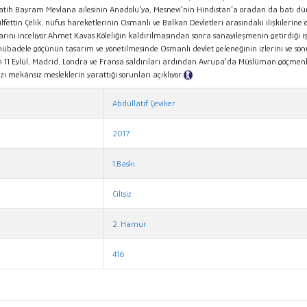
Fatih Bayram Mevlana ailesinin Anadolu'ya, Mesnevi'nin Hindistan'a oradan da batı dün
Gülfettin Çelik, nüfus hareketlerinin Osmanlı ve Balkan Devletleri arasındaki ilişkileri
arını inceliyor.Ahmet Kavas Köleliğin kaldırılmasından sonra sanayileşmenin getirdiği
mübadele göçünün tasarım ve yönetilmesinde Osmanlı devlet geleneğinin izlerini ve so
n 11 Eylül, Madrid, Londra ve Fransa saldırıları ardından Avrupa'da Müslüman göçmenle
 mekânsız mesleklerin yarattığı sorunları açıklıyor.
Tanıtım Metni
Abdüllatif Çeviker
2017
1.Baskı
Ciltsiz
2. Hamur
416