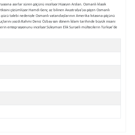
yasına asırlar süren göçünü inceliyor.Hüseyin Arslan, Osmanlı klasik
ne etkisini çözümlüyor.Hamdi Genç az bilinen Avustralya'ya göçen Osmanlı
 iş gücü talebi nedeniyle Osmanlı vatandaşlarının Amerika kıtasına göçünü
nuçlarını yazdı.Rahmi Deniz Özbay son dönem İslam tarihinde büyük insani
rin entegrasyonunu inceliyor.Süleyman Elik Suriyeli mültecilerin Türkiye'de