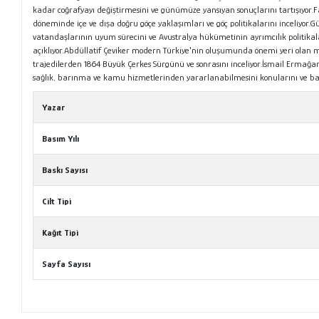
kadar coğrafyayı değiştirmesini ve günümüze yansıyan sonuçlarını tartışıyor.
döneminde içe ve dışa doğru göçe yaklaşımları ve göç politikalarını inceliyor.
vatandaşlarının uyum sürecini ve Avustralya hükümetinin ayrımcılık politikal
açıklıyor.Abdüllatif Çeviker modern Türkiye'nin oluşumunda önemi yeri olan 
trajedilerden 1864 Büyük Çerkes Sürgünü ve sonrasını inceliyor.İsmail Ermağa
sağlık, barınma ve kamu hizmetlerinden yararlanabilmesini konularını ve bazı
Yazar
Basım Yılı
Baskı Sayısı
Cilt Tipi
Kağıt Tipi
Sayfa Sayısı