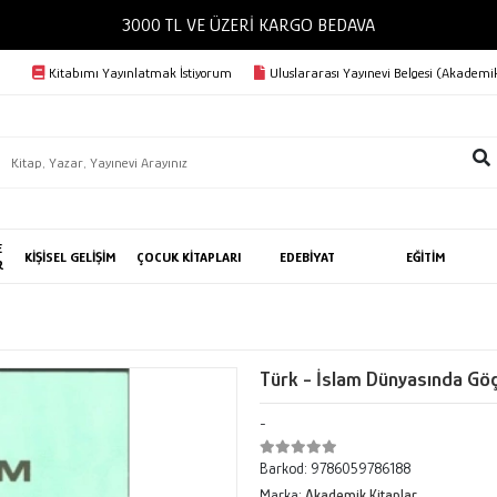
3000 TL VE ÜZERİ KARGO BEDAVA
Kitabımı Yayınlatmak İstiyorum
Uluslararası Yayınevi Belgesi (Akademik
E
KİŞİSEL GELİŞİM
ÇOCUK KİTAPLARI
EDEBİYAT
EĞİTİM
R
Türk - İslam Dünyasında Gö
-
Barkod:
9786059786188
Marka:
Akademik Kitaplar