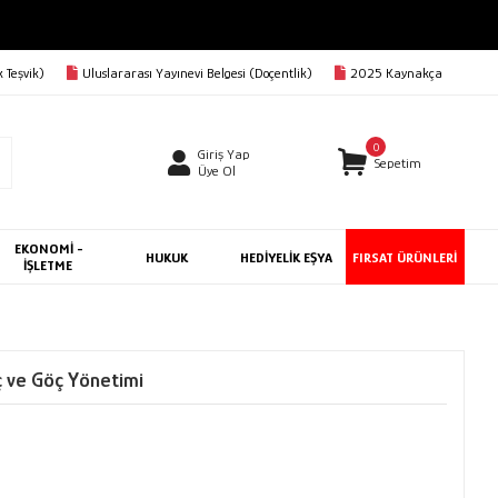
 Teşvik)
Uluslararası Yayınevi Belgesi (Doçentlik)
2025 Kaynakça
0
Giriş Yap
Sepetim
Üye Ol
EKONOMİ -
HUKUK
HEDİYELİK EŞYA
FIRSAT ÜRÜNLERİ
İŞLETME
ç ve Göç Yönetimi