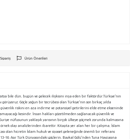
 Sipariş
Ürün Önerileri
r
sa bile dün, bugün ve gelecek ilişkisini inşa eden bir faktördür.Türkiye'nin
görüyoruz. Göçle yoğun bir tecrübesi olan Türkiye'nin son birkaç yılda
venlik riskini en aza indirme ve potansiyel getirilerini elde etme ekseninde
ı olamayacağı kesindir. İnsan hakları gözetilmeden sağlanacak güvenlik ve
a Suriye nüfusunun yaklaşık yarısının birçok ülkeye göçmek zorunda kalmasına
rnek olay analizlerinden ibarettir. Kitapta yer alan her bir çalışma, İslam
sı olan hicretin İslam hukuk ve siyaset geleneğinde önemli bir referans
13-16. Asır Türk Dünyasındaki göçlerin, Baykal Gölü'nden Tuna Havzasına