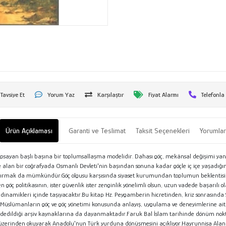
Tavsiye Et
Yorum Yaz
Karşılaştır
Fiyat Alarmı
Telefonla
Ürün Açıklaması
Garanti ve Teslimat
Taksit Seçenekleri
Yorumla
apsayan başlı başına bir toplumsallaşma modelidir. Dahası göç, mekânsal değişimi yansıt
 alan bir coğrafyada Osmanlı Devleti'nin başından sonuna kadar göçle iç içe yaşadığını 
aştırmak da mümkündür.Göç olgusu karşısında siyaset kurumundan toplumun beklentisi gü
n göç politikasının, ister güvenlik ister zenginlik yönelimli olsun, uzun vadede başarıl
 dinamikleri içinde taşıyacaktır.Bu kitap Hz. Peygamberin hicretinden, kriz sonrasınd
e Müslümanların göç ve göç yönetimi konusunda anlayış, uygulama ve deneyimlerine ait ö
ydedildiği arşiv kaynaklarına da dayanmaktadır.Faruk Bal İslam tarihinde dönüm nokta
mı üzerinden okuyarak Anadolu'nun Türk yurduna dönüşmesini açıklıyor.Hayrunnisa Alan 