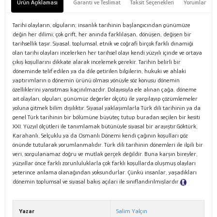
Ürün Açıklaması
Garanti ve Teslimat
Taksit Seçenekleri
Yorumlar
Tarihi olayların, olguların; insanlık tarihinin başlangıcından günümüze
değin her dilimi; çok grift, her anında farklılaşan, dönüşen, değişen bir
tarihsellik taşır. Siyasal, toplumsal, etnik ve coğrafi birçok farklı dinamiği
olan tarihi olayları incelerken her tarihsel olayı kendi yüzyılı içinde ve ortaya
çıkış koşullarını dikkate alarak incelemek gerekir. Tarihin belirli bir
döneminde telif edilen ya da dile getirilen bilgilerin, hukuki ve ahlaki
yaptırımların o dönemin ürünü olması yönüyle söz konusu dönemin
özelliklerini yansıtması kaçınılmazdır. Dolayısıyla ele alınan çağa, döneme
ait olayları, olguları, günümüz değerler ölçütü ile yargılayıp çözümlemeler
yoluna gitmek bilim dışılıktır. Siyasal yaklaşımlarla Türk dili tarihinin ya da
genel Türk tarihinin bir bölümüne büyüteç tutup buradan seçilen bir kesiti
XXI. Yüzyıl ölçütleri ile tanımlamak bütünüyle siyasal bir arayıştır.Göktürk,
Karahanlı, Selçuklu ya da Osmanlı Dönemi kendi çağının koşulları göz
önünde tutularak yorumlanmalıdır. Türk dili tarihinin dönemleri ile ilgili bir
veri, sorgulanamaz doğru ve mutlak gerçek değildir. Buna karşın bireyler,
yüzyıllar önce farklı zorunluluklarla çok farklı koşullarda oluşmuş olayları
yeterince anlama olanağından yoksundurlar. Çünkü insanlar, yaşadıkları
dönemin toplumsal ve siyasal bakış açıları ile sınıflandırılmışlardır.
Tanıtım
Metni
Yazar
Salim Yalçın