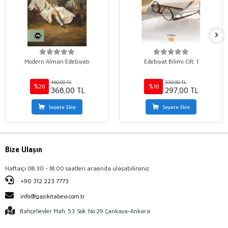
Modern Alman Edebiyatı
Edebiyat Bilimi Cilt: 1
460,00 TL
330,00 TL
%20
%10
368,00 TL
297,00 TL
Sepete Ekle
Sepete Ekle
Bize Ulaşın
Haftaiçi 08:30 - 18:00 saatleri arasında ulaşabilirsiniz.
+90 312 223 7773
info@gazikitabevi.com.tr
Bahçelievler Mah. 53. Sok. No:29 Çankaya-Ankara