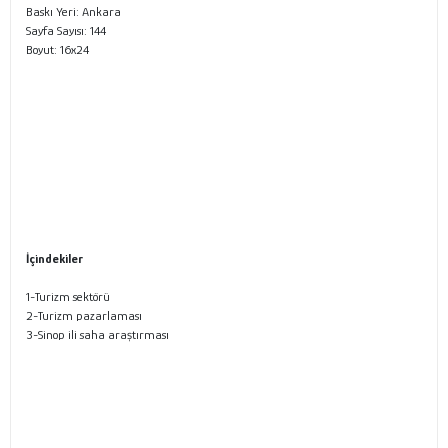
Baskı Yeri: Ankara
Sayfa Sayısı: 144
Boyut: 16x24
İçindekiler
1-Turizm sektörü
2-Turizm pazarlaması
3-Sinop ili saha araştırması