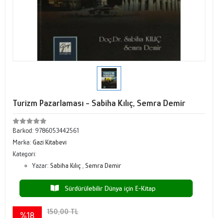
Turizm Pazarlaması - Sabiha Kılıç, Semra Demir
Barkod:
9786053442561
Marka:
Gazi Kitabevi
Kategori:
Yazar:
Sabiha Kılıç
,
Semra Demir
Sürdürülebilir Dünya için E-Kitap
150,00 TL
%18