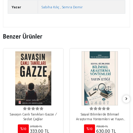
Yazar
Sabiha Kılıç
,
Semra Demir
Benzer Ürünler
Savaşın Canlı Tanıkları Gazze /
Sosyal Bilimlerde Bilimsel
Sedat Çağlar
Araştırma Yöntemleri ve Yayın
Etiği / Mehmet Marangoz
370,00 TL
700,00 TL
%10
%10
333,00 TL
630,00 TL