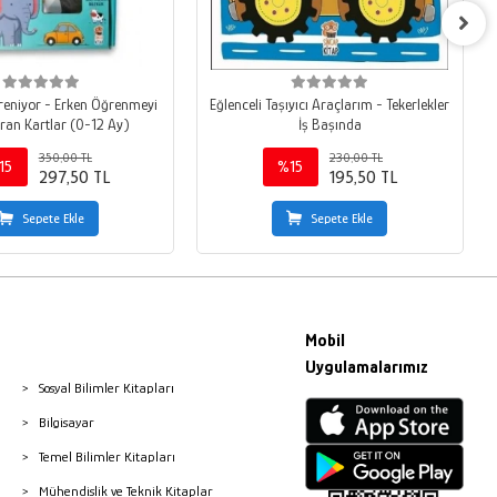
eniyor - Erken Öğrenmeyi
Eğlenceli Taşıyıcı Araçlarım - Tekerlekler
ıran Kartlar (0-12 Ay)
İş Başında
350,00 TL
230,00 TL
15
%15
297,50 TL
195,50 TL
Sepete Ekle
Sepete Ekle
Mobil
Uygulamalarımız
Sosyal Bilimler Kitapları
Bilgisayar
Temel Bilimler Kitapları
Mühendislik ve Teknik Kitaplar