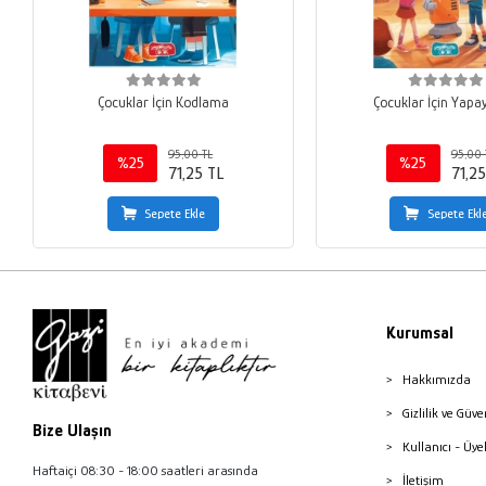
Çocuklar İçin Kodlama
Çocuklar İçin Yapa
95,00 TL
95,00 
%25
%25
71,25 TL
71,25
Sepete Ekle
Sepete Ekl
Kurumsal
Hakkımızda
Gizlilik ve Güve
Bize Ulaşın
Kullanıcı - Üye
Haftaiçi 08:30 - 18:00 saatleri arasında
İletişim