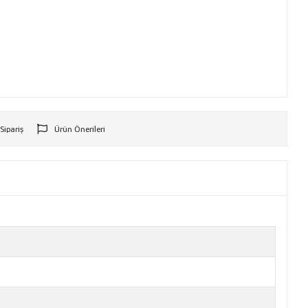
 Sipariş
Ürün Önerileri
r