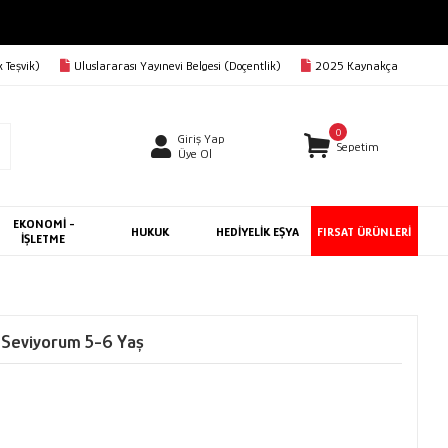
 Teşvik)
Uluslararası Yayınevi Belgesi (Doçentlik)
2025 Kaynakça
0
Giriş Yap
Sepetim
Üye Ol
EKONOMİ -
HUKUK
HEDİYELİK EŞYA
FIRSAT ÜRÜNLERİ
İŞLETME
i Seviyorum 5-6 Yaş