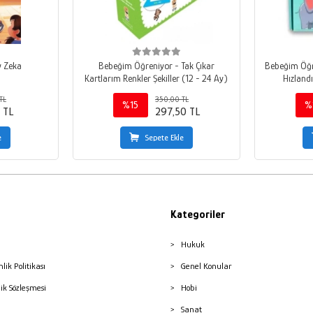
y Zeka
Bebeğim Öğreniyor - Tak Çıkar
Bebeğim Öğr
Kartlarım Renkler Şekiller (12 - 24 Ay)
Hızland
TL
350,00 TL
%15
%
 TL
297,50 TL
e
Sepete Ekle
Kategoriler
Hukuk
nlik Politikası
Genel Konular
lik Sözleşmesi
Hobi
Sanat