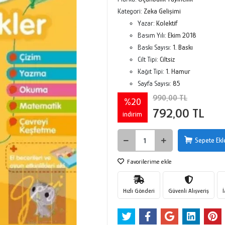
Kategori:
Zeka Gelişimi
Yazar:
Kolektif
Basım Yılı:
Ekim 2018
Baskı Sayısı:
1. Baskı
Cilt Tipi:
Ciltsiz
Kağıt Tipi:
1. Hamur
Sayfa Sayısı:
85
990,00 TL
%20
792,00 TL
indirim
Sepete Ekl
Favorilerime ekle
Hızlı Gönderi
Güvenli Alışveriş