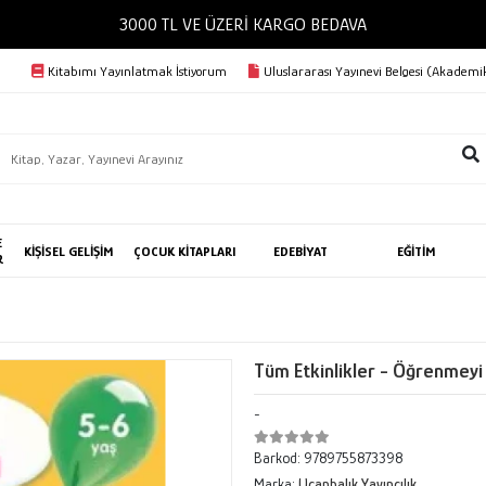
3000 TL VE ÜZERİ KARGO BEDAVA
Kitabımı Yayınlatmak İstiyorum
Uluslararası Yayınevi Belgesi (Akademik
E
KİŞİSEL GELİŞİM
ÇOCUK KİTAPLARI
EDEBİYAT
EĞİTİM
R
Tüm Etkinlikler - Öğrenmey
-
Barkod:
9789755873398
Marka:
Uçanbalık Yayıncılık