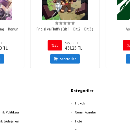
ang – Kanun
Frigiel ve Fluffy (Cilt 1 - Cilt 2 - Cilt 3)
As
TL
575,00 TL
%25
%
0 TL
431,25 TL
e
Sepete Ekle
Kategoriler
Hukuk
nlik Politikası
Genel Konular
lik Sözleşmesi
Hobi