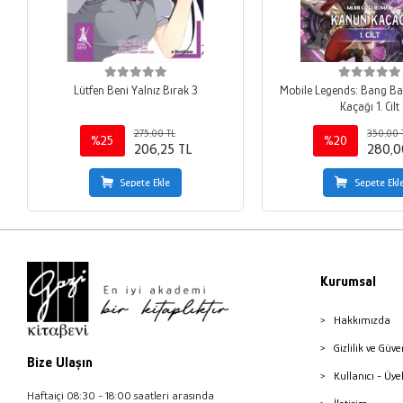
Lütfen Beni Yalnız Bırak 3
Mobile Legends: Bang B
Kaçağı 1. Cilt
275,00 TL
350,00 
%25
%20
206,25 TL
280,0
Sepete Ekle
Sepete Ekl
Kurumsal
Hakkımızda
Gizlilik ve Güve
Bize Ulaşın
Kullanıcı - Üye
Haftaiçi 08:30 - 18:00 saatleri arasında