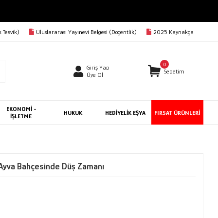
BEDAVA
 Teşvik)
Uluslararası Yayınevi Belgesi (Doçentlik)
2025 Kaynakça
0
Giriş Yap
Sepetim
Üye Ol
EKONOMİ -
HUKUK
HEDİYELİK EŞYA
FIRSAT ÜRÜNLERİ
İŞLETME
- Ayva Bahçesinde Düş Zamanı