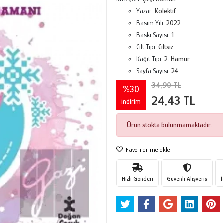
Yazar:
Kolektif
Basım Yılı:
2022
Baskı Sayısı:
1
Cilt Tipi:
Ciltsiz
Kağıt Tipi:
2. Hamur
Sayfa Sayısı:
24
34,90 TL
%30
24,43 TL
indirim
Ürün stokta bulunmamaktadır.
Favorilerime ekle
Hızlı Gönderi
Güvenli Alışveriş