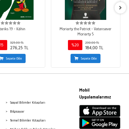
teriks 19 - Kâhin
Moriarty the Patriot - Vatansever
Moriarty 5
325,00 TL
230,00 TL
15
%20
276,25 TL
184,00 TL
Sepete Ekle
Sepete Ekle
Mobil
Uygulamalarımız
Sosyal Bilimler Kitapları
Bilgisayar
Temel Bilimler Kitapları