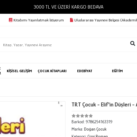
3000 TL VE ÜZERİ KARGO 
Kitabımı Yayınlatmak İstiyorum
Uluslararası Yayınevi Belgesi (Akademik
E
KİŞİSEL GELİŞİM
ÇOCUK KİTAPLARI
EDEBİYAT
EĞİTİM
R
TRT Çocuk - Elif'in Düşleri 
Barkod:
9786254163319
Marka:
Doğan Çocuk
Kategori:
Çizgi Roman