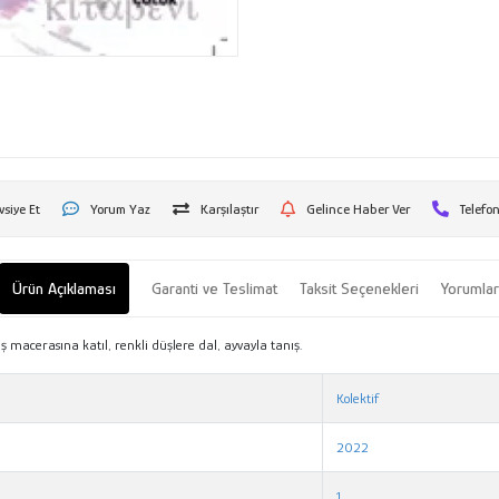
vsiye Et
Yorum Yaz
Karşılaştır
Gelince Haber Ver
Telefon
Ürün Açıklaması
Garanti ve Teslimat
Taksit Seçenekleri
Yorumla
ş macerasına katıl, renkli düşlere dal, ayvayla tanış.
Kolektif
2022
1