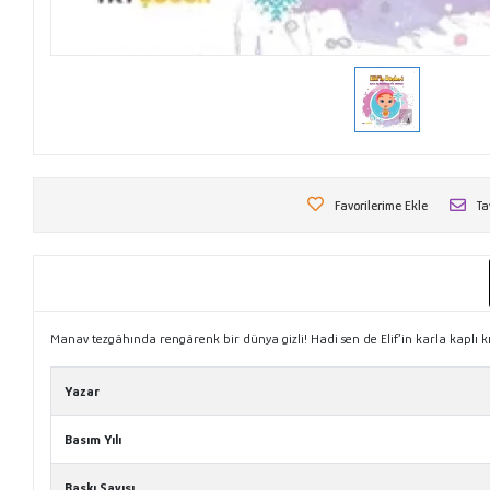
Favorilerime Ekle
Ta
Manav tezgâhında rengârenk bir dünya gizli! Hadi sen de Elif’in karla kaplı kı
Yazar
Basım Yılı
Baskı Sayısı