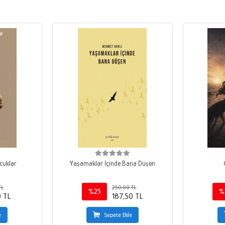
cuklar
Yaşamaklar İçinde Bana Düşen
TL
250,00 TL
%25
%
0 TL
187,50 TL
e
Sepete Ekle