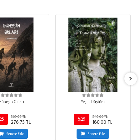
Güneşin Okları
Yeşile Düştüm
369,00 TL
240,00 TL
25
%25
276,75 TL
180,00 TL
Sepete Ekle
Sepete Ekle