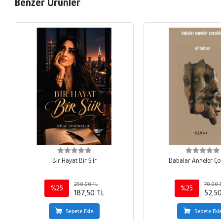
Benzer Ürünler
Bir Hayat Bir Şiir
Babalar Anneler Ço
250,00 TL
70,00 
%25
%25
187,50 TL
52,5
Sepete Ekle
Sepete Ekl