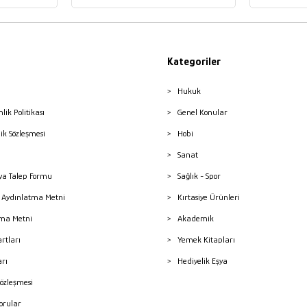
Kategoriler
Hukuk
nlik Politikası
Genel Konular
lik Sözleşmesi
Hobi
Sanat
a Talep Formu
Sağlık - Spor
sı Aydınlatma Metni
Kırtasiye Ürünleri
ma Metni
Akademik
artları
Yemek Kitapları
arı
Hediyelik Eşya
Sözleşmesi
Sorular