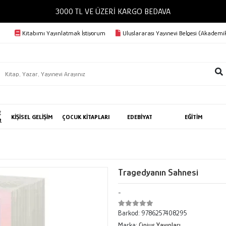
3000 TL VE ÜZERİ KARGO BEDAVA
Kitabımı Yayınlatmak İstiyorum
Uluslararası Yayınevi Belgesi (Akademik
E
KİŞİSEL GELİŞİM
ÇOCUK KİTAPLARI
EDEBİYAT
EĞİTİM
R
Tragedyanın Sahnesi
-
Barkod:
9786257408295
Marka:
Cinius Yayınları