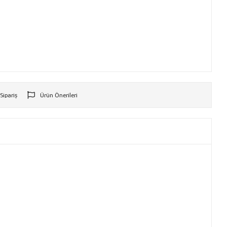
 Sipariş
Ürün Önerileri
r