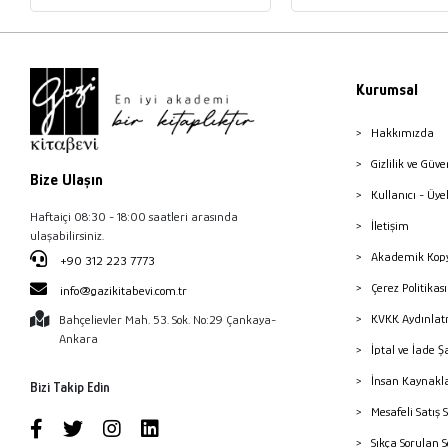
Kurumsal
Hakkımızda
Gizlilik ve Güve
Bize Ulaşın
Kullanıcı - Üye
Haftaiçi 08:30 - 18:00 saatleri arasında
İletişim
ulaşabilirsiniz.
Akademik Kopy
+90 312 223 7773
Çerez Politika
info@gazikitabevi.com.tr
KVKK Aydınlat
Bahçelievler Mah. 53. Sok. No:29 Çankaya-
Ankara
İptal ve İade Ş
İnsan Kaynakl
Bizi Takip Edin
Mesafeli Satış 
Sıkça Sorulan 