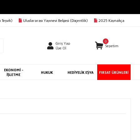
 Teşvik)
Uluslararası Yayınevi Belgesi (Doçentlik)
2025 Kaynakça
0
Giriş Yap
Sepetim
Üye Ol
EKONOMİ -
HUKUK
HEDİYELİK EŞYA
FIRSAT ÜRÜNLERİ
İŞLETME