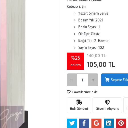
Kategori:
Şiir
Yazar:
Sinem Şalva
Basım Yılı:
2021
Baskı Sayısı:
1
Cilt Tipi:
Ciltsiz
Kağıt Tipi:
2. Hamur
Sayfa Sayısı:
102
140,00 TL
%25
105,00 TL
indirim
Sepete Ekl
Favorilerime ekle
Hızlı Gönderi
Güvenli Alışveriş