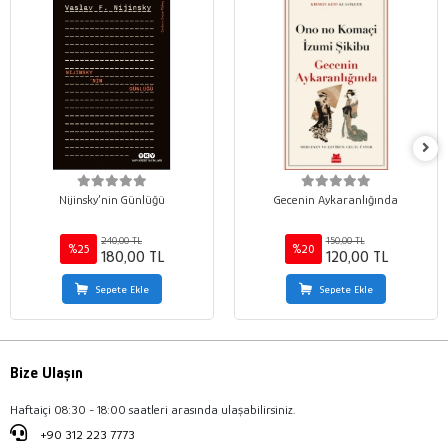
Nijinsky’nin Günlüğü
Gecenin Aykaranlığında
240,00 TL
150,00 TL
%25
%20
180,00 TL
120,00 TL
Sepete Ekle
Sepete Ekle
Bize Ulaşın
Haftaiçi 08:30 - 18:00 saatleri arasında ulaşabilirsiniz.
+90 312 223 7773