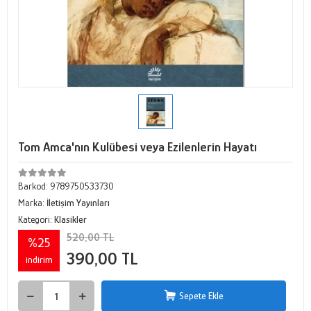
Tom Amca'nın Kulübesi veya Ezilenlerin Hayatı
Barkod:
9789750533730
Marka:
İletişim Yayınları
Kategori:
Klasikler
520,00 TL
%25
390,00 TL
indirim
Sepete Ekle