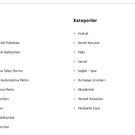
Kategoriler
Hukuk
nlik Politikası
Genel Konular
lik Sözleşmesi
Hobi
Sanat
a Talep Formu
Sağlık - Spor
sı Aydınlatma Metni
Kırtasiye Ürünleri
ma Metni
Akademik
artları
Yemek Kitapları
arı
Hediyelik Eşya
Sözleşmesi
Sorular