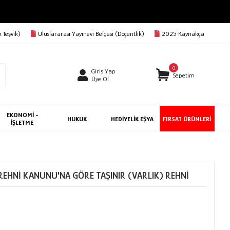
 Teşvik)
Uluslararası Yayınevi Belgesi (Doçentlik)
2025 Kaynakça
0
Giriş Yap
Sepetim
Üye Ol
EKONOMİ -
HUKUK
HEDİYELİK EŞYA
FIRSAT ÜRÜNLERİ
İŞLETME
 REHNİ KANUNU'NA GÖRE TAŞINIR (VARLIK) REHNİ