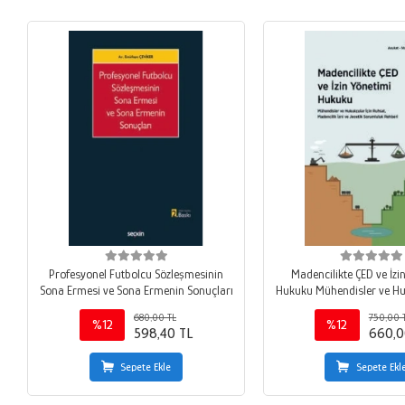
Profesyonel Futbolcu Sözleşmesinin
Madencilikte ÇED ve İzi
Sona Ermesi ve Sona Ermenin Sonuçları
Hukuku Mühendisler ve Hu
Ruhsat, Madencilik İzni ve Jeoetik
680,00 TL
750,00 
Sorumluluk Rehb
%12
%12
598,40 TL
660,0
Sepete Ekle
Sepete Ekl