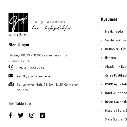
Kurumsal
Hakkımızda
Gizlilik ve Güve
Bize Ulaşın
Kullanıcı - Üye
Haftaiçi 08:30 - 18:00 saatleri arasında
İletişim
ulaşabilirsiniz.
Akademik Kopy
+90 312 223 7773
Çerez Politika
info@gazikitabevi.com.tr
KVKK Aydınlat
Bahçelievler Mah. 53. Sok. No:29 Çankaya-
Ankara
İptal ve İade Ş
İnsan Kaynakl
Bizi Takip Edin
Mesafeli Satış 
Sıkça Sorulan 