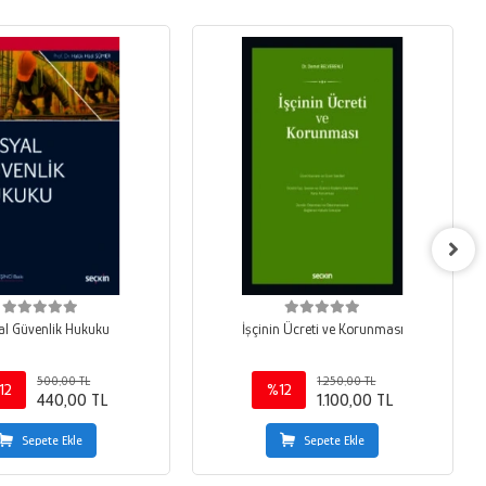
al Güvenlik Hukuku
İşçinin Ücreti ve Korunması
500,00 TL
1.250,00 TL
12
%12
440,00 TL
1.100,00 TL
Sepete Ekle
Sepete Ekle