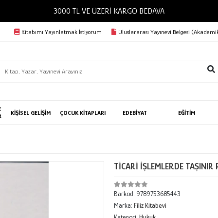
3000 TL VE ÜZERİ KARGO BEDAVA
Kitabımı Yayınlatmak İstiyorum
Uluslararası Yayınevi Belgesi (Akademik
E
KİŞİSEL GELİŞİM
ÇOCUK KİTAPLARI
EDEBİYAT
EĞİTİM
R
TİCARİ İŞLEMLERDE TAŞINIR
Barkod:
9789753685443
Marka:
Filiz Kitabevi
Kategori:
Hukuk