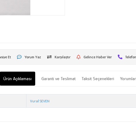
vsiye Et
Yorum Yaz
Karşılaştır
Gelince Haber Ver
Telefon
Ürün Açıklaması
Garanti ve Teslimat
Taksit Seçenekleri
Yorumla
Vural SEVEN