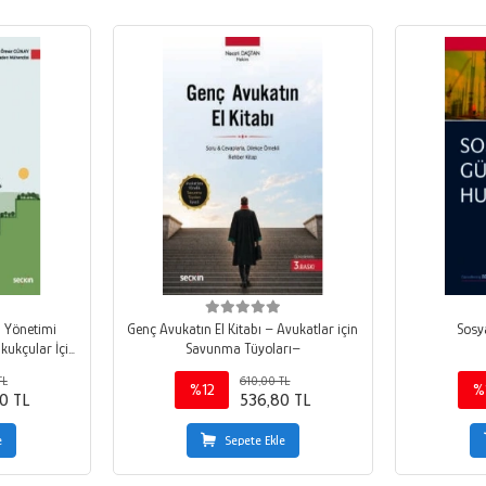
n Yönetimi
Genç Avukatın El Kitabı – Avukatlar için
Sosy
kukçular İçin
Savunma Tüyoları–
TL
610,00 TL
eri
%12
%
0 TL
536,80 TL
e
Sepete Ekle