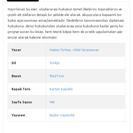
Hazırlanan bu eser, uluslararası hukukun temel ilkelerini, kaynaklarını ve
çeşitli alt dallarını detaylı bir şekilde ele alarak, okuyuculara kapsamlı bir
bakış açısı sunmayı amaçlamaktadır. Devletlerin tanınmasından diplomasi
hukukuna, deniz hukukundan uluslararası ceza hukukuna kadar geniş bir
çerçeve sunan bu kitap, hem teorik bilgiyi hem de pratik uygulamaları göz
önüne alarak kaleme alınmıştır.
Yazar
Hatice Türkay
,
Hilal Cecanpınar
Dil
Türkçe
Boyut
19x27 cm
Kapak Türü
Karton Kapaklı
Sayfa Sayısı
144
Yayınevi
Seçkin Yayıncılık