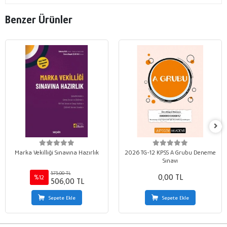
Benzer Ürünler
Marka Vekilliği Sınavına Hazırlık
2026 TG-12 KPSS A Grubu Deneme
Sınavı
575,00 TL
0,00 TL
%12
506,00 TL
Sepete Ekle
Sepete Ekle