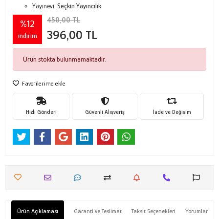
Yayınevi:
Seçkin Yayıncılık
450,00 TL
%12
396,00 TL
indirim
Ürün stokta bulunmamaktadır.
Favorilerime ekle
Hızlı Gönderi
Güvenli Alışveriş
İade ve Değişim
Ürün Açıklaması
Garanti ve Teslimat
Taksit Seçenekleri
Yorumlar