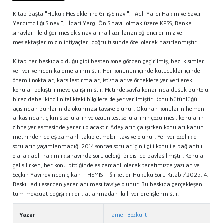
Kitap başta "Hukuk Mesleklerine Giriş Sınavı", "Adli Yargı Hâkim ve Savcı
Yardımcılığı Sınavı", "İdari Yargı Ön Sınavı" olmak üzere KPSS, Banka
sınavları ile diğer meslek sınavlarına hazırlanan öğrencilerimiz ve
meslektaşlarımızın ihtiyaçları doğrultusunda özel olarak hazırlanmıştır
Kitap her baskıda olduğu gibi baştan sona gözden geçirilmiş, bazı kısımlar
yer yer yeniden kaleme alınmıştır. Her konunun içinde kutucuklar içinde
önemli noktalar, karşılaştırmalar, istisnalar ve örneklere yer verilerek
konular pekiştirilmeye çalışılmıştır. Metinde sayfa kenarında düşük puntolu,
biraz daha ikincil nitelikteki bilgilere de yer verilmiştir. Konu bütünlüğü
açısından bunların da okunması tavsiye olunur. Okunan konuların hemen
arkasından, çıkmış soruların ve özgün test sorularının çözülmesi, konuların
zihne yerleşmesinde yararlı olacaktır. Adayların çalışırken konuları kanun
metninden de eş zamanlı takip etmeleri tavsiye olunur. Yer yer özellikle
soruların yayımlanmadığı 2014 sonrası sorular için ilgili konu ile bağlantılı
olarak adli hakimlik sınavında soru geldiği bilgisi de paylaşılmıştır. Konular
çalışılırken, her konu bittiğinde eş zamanlı olarak tarafımızca yazılan ve
Seçkin Yayınevinden çıkan "THEMIS – Şirketler Hukuku Soru Kitabı/2025, 4.
Baskı" adlı eserden yararlanılması tavsiye olunur. Bu baskıda gerçekleşen
tüm mevzuat değişiklikleri, atlanmadan ilgili yerlere işlenmiştir.
Yazar
Tamer Bozkurt