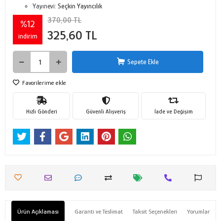
Yayınevi:
Seçkin Yayıncılık
370,00 TL
%12
325,60 TL
indirim
Sepete Ekle
Favorilerime ekle
Hızlı Gönderi
Güvenli Alışveriş
İade ve Değişim
Ürün Açıklaması
Garanti ve Teslimat
Taksit Seçenekleri
Yorumlar