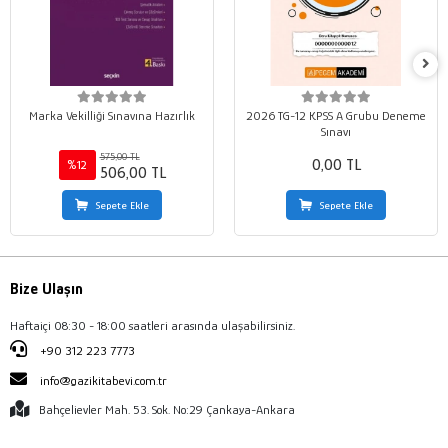
Marka Vekilliği Sınavına Hazırlık
2026 TG-12 KPSS A Grubu Deneme
Sınavı
575,00 TL
0,00 TL
%12
506,00 TL
Sepete Ekle
Sepete Ekle
Bize Ulaşın
Haftaiçi 08:30 - 18:00 saatleri arasında ulaşabilirsiniz.
+90 312 223 7773
info@gazikitabevi.com.tr
Bahçelievler Mah. 53. Sok. No:29 Çankaya-Ankara