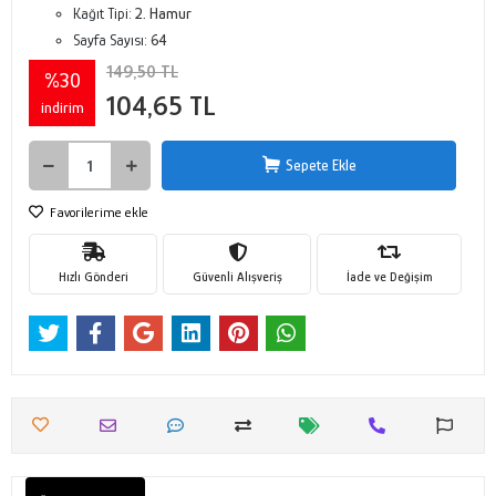
Kağıt Tipi:
2. Hamur
Sayfa Sayısı:
64
149,50 TL
%30
104,65 TL
indirim
Sepete Ekle
Favorilerime ekle
Hızlı Gönderi
Güvenli Alışveriş
İade ve Değişim