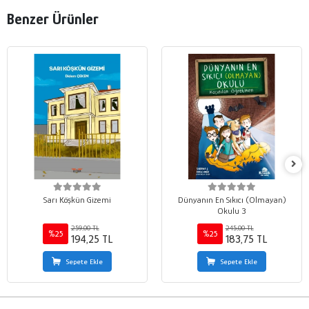
Benzer Ürünler
Sarı Köşkün Gizemi
Dünyanın En Sıkıcı (Olmayan)
Okulu 3
259,00 TL
245,00 TL
%25
%25
194,25 TL
183,75 TL
Sepete Ekle
Sepete Ekle