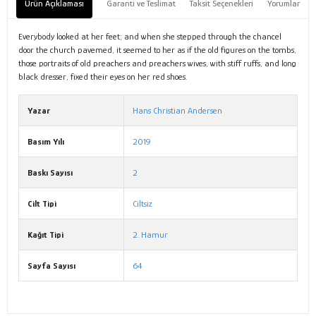
Ürün Açıklaması
Garanti ve Teslimat
Taksit Seçenekleri
Yorumlar
Everybody looked at her feet; and when she stepped through the chancel
door the church pavemed, it seemed to her as if the old figures on the tombs,
those portraits of old preachers and preachers wives, with stiff ruffs, and long
black dresser, fixed their eyes on her red shoes.
Yazar
Hans Christian Andersen
Basım Yılı
2019
Baskı Sayısı
2
Cilt Tipi
Ciltsiz
Kağıt Tipi
2. Hamur
Sayfa Sayısı
64