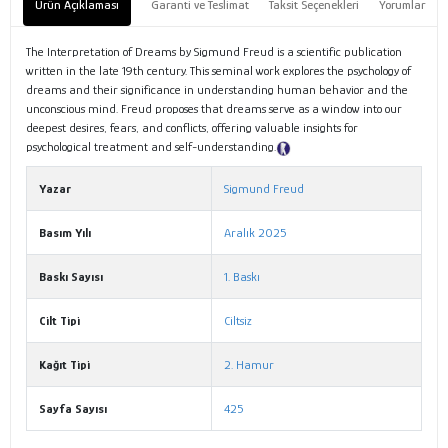
Ürün Açıklaması
Garanti ve Teslimat
Taksit Seçenekleri
Yorumlar
The Interpretation of Dreams by Sigmund Freud is a scientific publication
written in the late 19th century. This seminal work explores the psychology of
dreams and their significance in understanding human behavior and the
unconscious mind. Freud proposes that dreams serve as a window into our
deepest desires, fears, and conflicts, offering valuable insights for
psychological treatment and self-understanding.
Tanıtım Metni
Yazar
Sigmund Freud
Basım Yılı
Aralık 2025
Baskı Sayısı
1. Baskı
Cilt Tipi
Ciltsiz
Kağıt Tipi
2. Hamur
Sayfa Sayısı
425