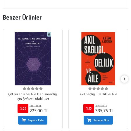
Benzer Ürünler
Çift Terapisi Ve Aile Danışmanlığı
Akıl Sağlığı, Delilik ve Aile
İçin Şefkat Odaklı Act
300,00 TL
395,00 TL
%25
%15
225,00 TL
335,75 TL
Sepete Ekle
Sepete Ekle