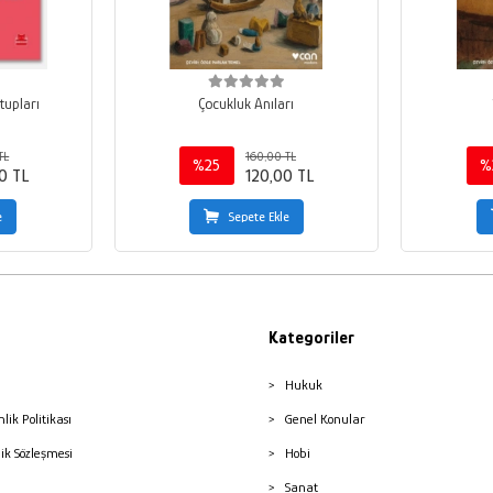
tupları
Çocukluk Anıları
TL
160,00 TL
%25
%
0 TL
120,00 TL
e
Sepete Ekle
Kategoriler
Hukuk
nlik Politikası
Genel Konular
lik Sözleşmesi
Hobi
Sanat