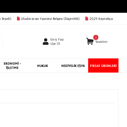
 Teşvik)
Uluslararası Yayınevi Belgesi (Doçentlik)
2025 Kaynakça
0
Giriş Yap
Sepetim
Üye Ol
EKONOMİ -
HUKUK
HEDİYELİK EŞYA
FIRSAT ÜRÜNLERİ
İŞLETME