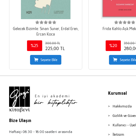
Gelecek Bizimle: Sinan Suner, Erdal Eren,
Frida Kahlo Aşk Mek
Ercan Koca
300,00 TL
350,00 
%25
%20
225,00 TL
280,0
Sepete Ekle
Sepete Ekl
Kurumsal
Hakkımızda
Gizlilik ve Güve
Bize Ulaşın
Kullanıcı - Üye
Haftaiçi 08:30 - 18:00 saatleri arasında
İletişim