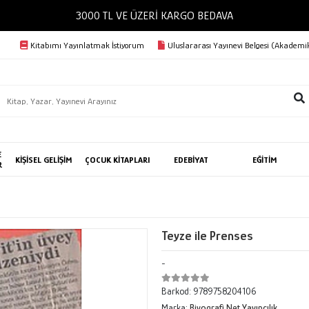
3000 TL VE ÜZERİ KARGO BEDAVA
Kitabımı Yayınlatmak İstiyorum
Uluslararası Yayınevi Belgesi (Akademik
E
KİŞİSEL GELİŞİM
ÇOCUK KİTAPLARI
EDEBİYAT
EĞİTİM
R
Teyze ile Prenses
-
Barkod:
9789758204106
Marka:
Biyografi Net Yayıncılık