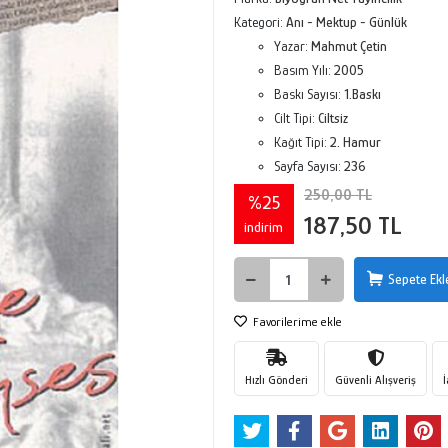
Kategori:
Anı - Mektup - Günlük
Yazar:
Mahmut Çetin
Basım Yılı:
2005
Baskı Sayısı:
1.Baskı
Cilt Tipi:
Ciltsiz
Kağıt Tipi:
2. Hamur
Sayfa Sayısı:
236
250,00 TL
%25
187,50 TL
indirim
Sepete Ekl
Favorilerime ekle
Hızlı Gönderi
Güvenli Alışveriş