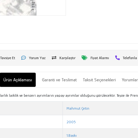
Tavsiye Et
Yorum Yaz
Karşılaştır
Fiyat Alarmı
Telefonla
Ürün Açıklaması
Garanti ve Teslimat
Taksit Seçenekleri
Yorumla
 laiklik ve benzeri ayrımların yapay ayrımlar olduğunu görülecektir. Teyze ile Prenses 
Mahmut Çetin
2005
1.Baskı