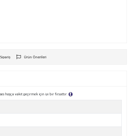
 Sipariş
Ürün Önerileri
r
hoşça vakit geçirmek için iyi bir fırsattır.
Tanıtım Metni