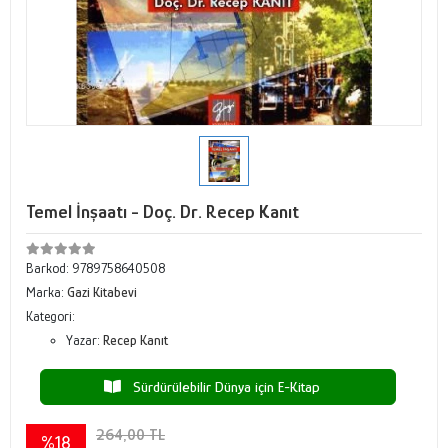
Temel İnşaatı - Doç. Dr. Recep Kanıt
Barkod:
9789758640508
Marka:
Gazi Kitabevi
Kategori:
Yazar:
Recep Kanıt
Sürdürülebilir Dünya için E-Kitap
264,00 TL
%18