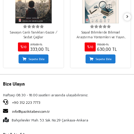
Savaşın Canlı Tanıkları Gazze /
Sosyal Bilimlerde Bilimsel
Sedat Çağlar
Araştırma Yöntemleri ve Yayın
Etiği / Mehmet Marangoz
370,00 TL
700,00 TL
%10
%10
333,00 TL
630,00 TL
Sepete Ekle
Sepete Ekle
Bize Ulaşın
Haftaiçi 08:30 - 18:00 saatleri arasında ulaşabilirsiniz.
+90 312 223 7773
info@gazikitabevi.com.tr
Bahçelievler Mah. 53. Sok. No:29 Çankaya-Ankara