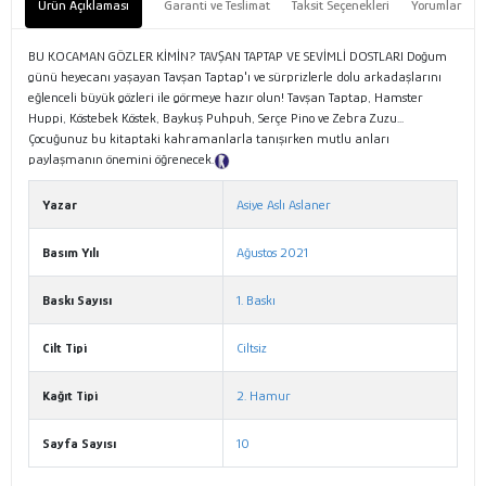
Ürün Açıklaması
Garanti ve Teslimat
Taksit Seçenekleri
Yorumlar
BU KOCAMAN GÖZLER KİMİN? TAVŞAN TAPTAP VE SEVİMLİ DOSTLARI Doğum
günü heyecanı yaşayan Tavşan Taptap'ı ve sürprizlerle dolu arkadaşlarını
eğlenceli büyük gözleri ile görmeye hazır olun! Tavşan Taptap, Hamster
Huppi, Köstebek Köstek, Baykuş Puhpuh, Serçe Pino ve Zebra Zuzu...
Çocuğunuz bu kitaptaki kahramanlarla tanışırken mutlu anları
paylaşmanın önemini öğrenecek.
Tanıtım Metni
Yazar
Asiye Aslı Aslaner
Basım Yılı
Ağustos 2021
Baskı Sayısı
1. Baskı
Cilt Tipi
Ciltsiz
Kağıt Tipi
2. Hamur
Sayfa Sayısı
10