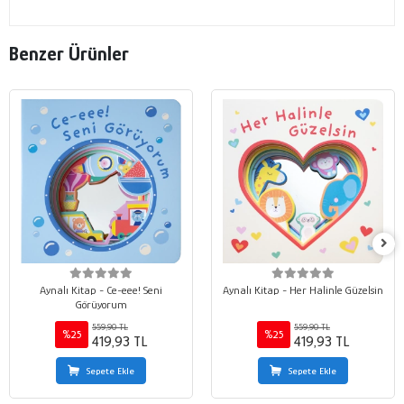
Benzer Ürünler
Aynalı Kitap - Ce-eee! Seni
Aynalı Kitap - Her Halinle Güzelsin
Görüyorum
559,90 TL
559,90 TL
%25
%25
419,93 TL
419,93 TL
Sepete Ekle
Sepete Ekle