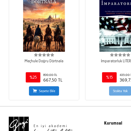
Meçhule Doğru Dörtnala
İmparatorluk LİTE
890,00 TL
435,00 
%25
%15
667,50 TL
369,7
Sepete Ekle
Stokta Yok
Kurumsal