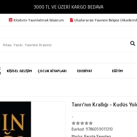
3000 TL VE ÜZERİ KARGO BEDAVA
Kitabımı Yayınlatmak İstiyorum
Uluslararası Yayınevi Belgesi (Akademik
E
KİŞİSEL GELİŞİM
ÇOCUK KİTAPLARI
EDEBİYAT
EĞİTİM
R
Tanrı'nın Krallığı - Kudüs Yo
-
Barkod:
9786059011310
Marka:
Parola Yayınları