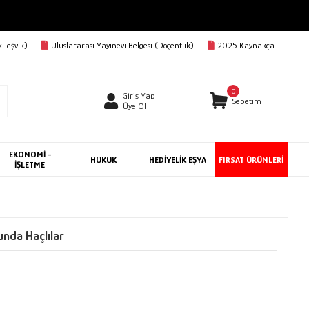
 Teşvik)
Uluslararası Yayınevi Belgesi (Doçentlik)
2025 Kaynakça
0
Giriş Yap
Sepetim
Üye Ol
EKONOMİ -
HUKUK
HEDİYELİK EŞYA
FIRSAT ÜRÜNLERİ
İŞLETME
lunda Haçlılar