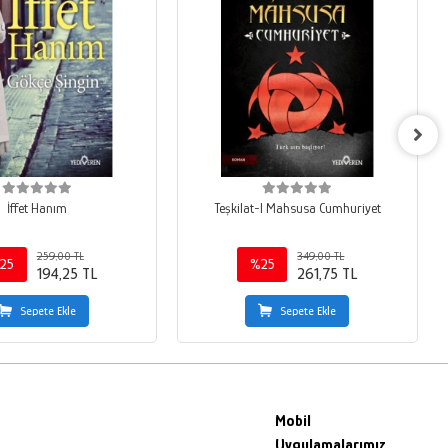
İffet Hanım
Teşkilat-I Mahsusa Cumhuriyet
259,00 TL
349,00 TL
25
%25
194,25 TL
261,75 TL
Sepete Ekle
Sepete Ekle
Mobil
Uygulamalarımız