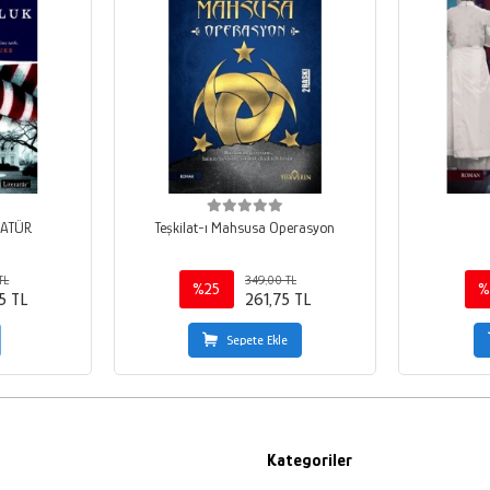
RATÜR
Teşkilat-ı Mahsusa Operasyon
TL
349,00 TL
%25
%
5 TL
261,75 TL
Sepete Ekle
Kategoriler