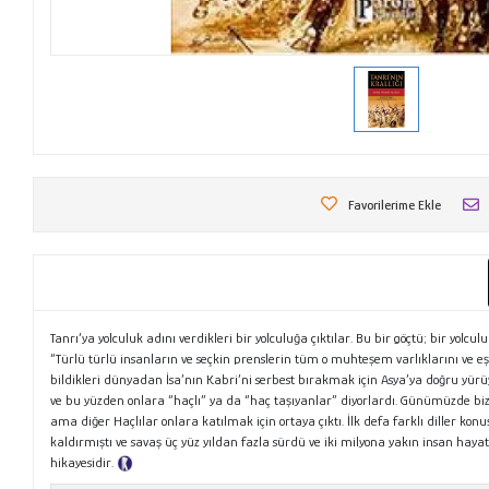
Favorilerime Ekle
Tanrı’ya yolculuk adını verdikleri bir yolculuğa çıktılar. Bu bir göçtü; bir yolcu
“Türlü türlü insanların ve seçkin prenslerin tüm o muhteşem varlıklarını ve e
bildikleri dünyadan İsa’nın Kabri’ni serbest bırakmak için Asya’ya doğru yürüy
ve bu yüzden onlara “haçlı” ya da “haç taşıyanlar” diyorlardı. Günümüzde biz 
ama diğer Haçlılar onlara katılmak için ortaya çıktı. İlk defa farklı diller kon
kaldırmıştı ve savaş üç yüz yıldan fazla sürdü ve iki milyona yakın insan haya
hikayesidir.
Tanıtım Metni