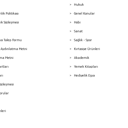
Hukuk
nlik Politikası
Genel Konular
lik Sözleşmesi
Hobi
Sanat
a Talep Formu
Sağlık - Spor
sı Aydınlatma Metni
Kırtasiye Ürünleri
ma Metni
Akademik
artları
Yemek Kitapları
arı
Hediyelik Eşya
Sözleşmesi
Sorular
mleri