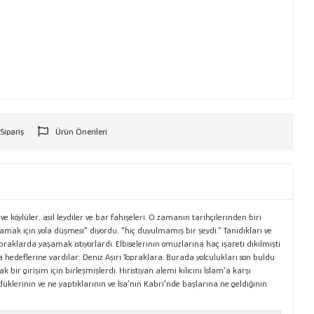
 Sipariş
Ürün Önerileri
r
 ve köylüler, asil leydiler ve bar fahişeleri. O zamanın tarihçilerinden biri
amak için yola düşmesi” diyordu, “hiç duyulmamış bir şeydi.” Tanıdıkları ve
praklarda yaşamak istiyorlardı. Elbiselerinin omuzlarına haç işareti dikilmişti
 hedeflerine vardılar: Deniz Aşırı Topraklara. Burada yolculukları son buldu
 bir girişim için birleşmişlerdi. Hıristiyan alemi kılıcını İslam’a karşı
düklerinin ve ne yaptıklarının ve İsa’nın Kabri’nde başlarına ne geldiğinin