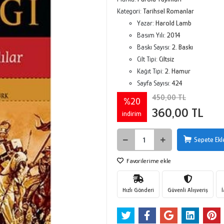
Kategori:
Tarihsel Romanlar
Yazar:
Harold Lamb
Basım Yılı:
2014
Baskı Sayısı:
2. Baskı
Cilt Tipi:
Ciltsiz
Kağıt Tipi:
2. Hamur
Sayfa Sayısı:
424
450,00 TL
%20
360,00 TL
indirim
Sepete Ekl
Favorilerime ekle
Hızlı Gönderi
Güvenli Alışveriş