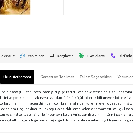
Tavsiye Et
Yorum Yaz
Karşılaştır
Fiyat Alarmı
Telefonla
Ürün Açıklaması
Garanti ve Teslimat
Taksit Seçenekleri
Yorumla
luk ve bir savaştı. Her türden insan yürüyüşe katıldı; lordlar ve serseriler, silahlı adamlar
şlerini ve çocuklarını bırakmaya razı olup, ölümü küçük görerek bilinmeyen bölgeleri ar
orlardı. Tanrı’nın iradesi dışında hiçbir kral tarafından yönetilmeyen o vaat edilmiş to
de onlara Haçlılar diyoruz. Pek çoğu yolda öldü ama kalanlar devam etti ve üç yıl sonra
uşan ve şimdiye kadar birbirlerinden ayrı kalan Hıristiyanlık aleminin tüm insanları ortak
tını kaybetti. Bu yolculuğu başlatmış çoğu lider olan onlarca adamın yol boyunca ne gör