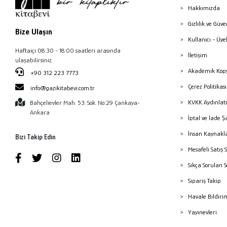
Hakkımızda
Gizlilik ve Güve
Bize Ulaşın
Kullanıcı - Üye
Haftaiçi 08:30 - 18:00 saatleri arasında
İletişim
ulaşabilirsiniz.
Akademik Kopy
+90 312 223 7773
Çerez Politika
info@gazikitabevi.com.tr
KVKK Aydınlat
Bahçelievler Mah. 53. Sok. No:29 Çankaya-
Ankara
İptal ve İade Ş
İnsan Kaynakl
Bizi Takip Edin
Mesafeli Satış 
Sıkça Sorulan 
Sipariş Takip
Havale Bildiri
Yayınevleri